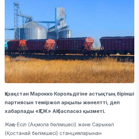
Қазақстан Марокко Корольдігіне астықтың бірінші
партиясын теміржол арқылы жөнелтті, деп
хабарлады «ҚТЖ» АҚ баспасөз қызметі.
Жаңа-Есіл (Ақмола бөлімшесі) және Сарыкөл
(Қостанай бөлімшесі) станцияларынан