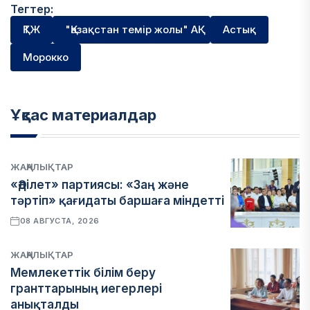
Тегтер:
ҚТЖ
"Қазақстан темір жолы" АҚ
Астық
Морокко
Ұқсас материалдар
ЖАҢАЛЫҚТАР
«Әділет» партиясы: «Заң және
тәртіп» қағидаты баршаға міндетті
08 АВГУСТА, 2026
ЖАҢАЛЫҚТАР
Мемлекеттік білім беру
гранттарының иегерлері
анықталды