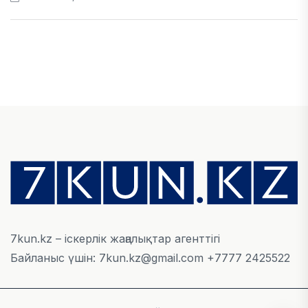
ЭКОНОМИКА
Қазақстан мен Өзбекстан арасындағы тауар
айналымы 4,8 млрд АҚШ долларына жетті
05 АВГУСТА, 2026
ҚАРЖЫ
Алматы қалалық МКД мүлікті сатудан
алынатын салық туралы сұрақтарға жауап
берді
05 АВГУСТА, 2026
7kun.kz – іскерлік жаңалықтар агенттігі
Байланыс үшін: 7kun.kz@gmail.com +7777 2425522
БИЛІК
«Бәйтерек» холдингінің инвестициялық және
кредиттік портфелі 14,3 трлн теңгеге жетті