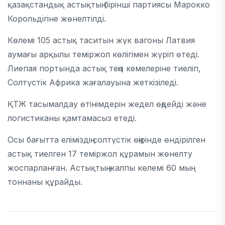
қазақстандық астықтың бірінші партиясы Марокко
Корольдігіне жөнелтілді.
Көлемі 105 астық таситын жүк вагоны Латвия
аумағы арқылы теміржол көлігімен жүріп өтеді.
Лиепая портында астық теңіз кемелеріне тиеліп,
Солтүстік Африка жағалауына жеткізіледі.
ҚТЖ тасымалдау өтінімдерін жедел өңдейді және
логистиканы қамтамасыз етеді.
Осы бағытта еліміздің солтүстік өңірінде өндірілген
астық тиелген 17 теміржол құрамын жөнелту
жоспарланған. Астықтың жалпы көлемі 60 мың
тоннаны құрайды.