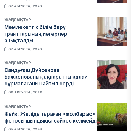
07 АВГУСТА, 2026
ЖАҢАЛЫҚТАР
Мемлекеттік білім беру
гранттарының иегерлері
анықталды
07 АВГУСТА, 2026
ЖАҢАЛЫҚТАР
Сандуғаш Дүйсенова
Бажкенованың ақпаратты қалай
бұрмалағанын айтып берді
06 АВГУСТА, 2026
ЖАҢАЛЫҚТАР
Фейк: Желіде тараған «жолбарыс»
фотосы шындыққа сәйкес келмейді
05 АВГУСТА, 2026