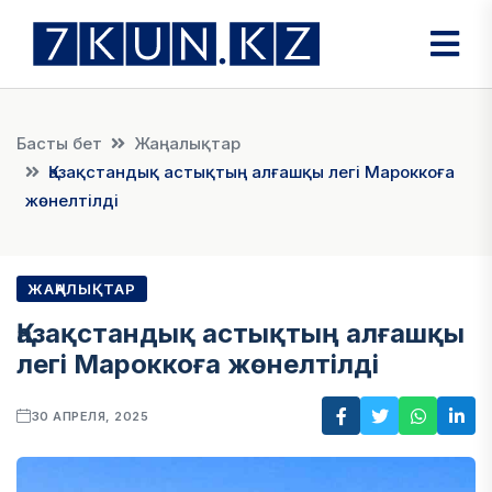
Басты бет
Жаңалықтар
Қазақстандық астықтың алғашқы легі Мароккоға
жөнелтілді
ЖАҢАЛЫҚТАР
Қазақстандық астықтың алғашқы
легі Мароккоға жөнелтілді
30 АПРЕЛЯ, 2025