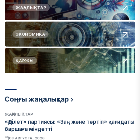
ЖАҢАЛЫҚТАР
ЭКОНОМИКА
ҚАРЖЫ
Соңғы жаңалықтар
ЖАҢАЛЫҚТАР
«Әділет» партиясы: «Заң және тәртіп» қағидаты
баршаға міндетті
08 АВГУСТА, 2026