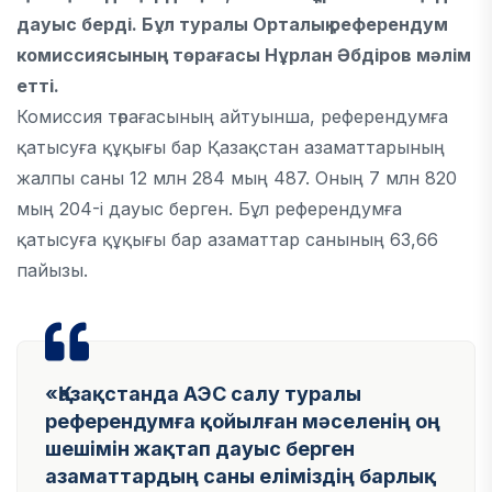
дауыс берді. Бұл туралы Орталық референдум
комиссиясының төрағасы Нұрлан Әбдіров мәлім
етті.
Комиссия төрағасының айтуынша, референдумға
қатысуға құқығы бар Қазақстан азаматтарының
жалпы саны 12 млн 284 мың 487. Оның 7 млн 820
мың 204-і дауыс берген. Бұл референдумға
қатысуға құқығы бар азаматтар санының 63,66
пайызы.
«Қазақстанда АЭС салу туралы
референдумға қойылған мәселенің оң
шешімін жақтап дауыс берген
азаматтардың саны еліміздің барлық