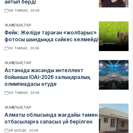
айтып берді
06 ТАМЫЗ, 2026
ЖАҢАЛЫҚТАР
Фейк: Желіде тараған «жолбарыс»
фотосы шындыққа сәйкес келмейді
05 ТАМЫЗ, 2026
ЖАҢАЛЫҚТАР
Астанада жасанды интеллект
бойынша IOAI-2026 халықаралық
олимпиадасы өтуде
04 ТАМЫЗ, 2026
ЖАҢАЛЫҚТАР
Алматы облысында жағдайы төмен
отбасыларға сапасыз үй берілген
29 ШІЛДЕ, 2026