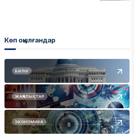
Көп оқылғандар
БИЛІК
ЖАҢАЛЫҚТАР
ЭКОНОМИКА