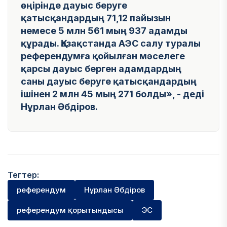
өңірінде дауыс беруге
қатысқандардың 71,12 пайызын
немесе 5 млн 561 мың 937 адамды
құрады. Қазақстанда АЭС салу туралы
референдумға қойылған мәселеге
қарсы дауыс берген адамдардың
саны дауыс беруге қатысқандардың
ішінен 2 млн 45 мың 271 болды», - деді
Нұрлан Әбдіров.
Тегтер:
референдум
Нұрлан Әбдіров
референдум қорытындысы
ЭС