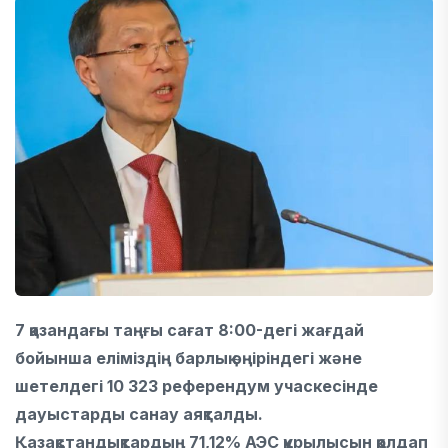
7 қазандағы таңғы сағат 8:00-дегі жағдай
бойынша еліміздің барлық өңіріндегі және
шетелдегі 10 323 референдум учаскесінде
дауыстарды санау аяқталды.
Қазақстандықтардың 71,12% АЭС құрылысын қолдап