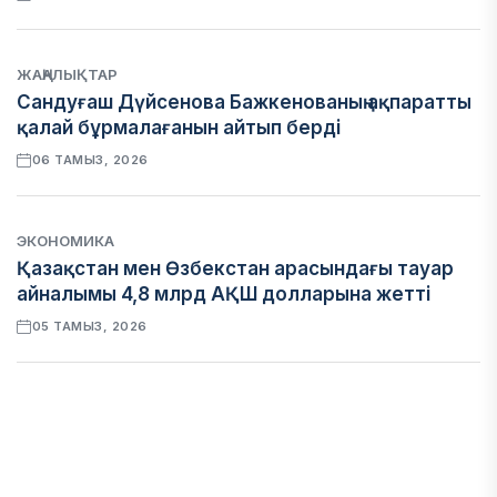
ЖАҢАЛЫҚТАР
Сандуғаш Дүйсенова Бажкенованың ақпаратты
қалай бұрмалағанын айтып берді
06 ТАМЫЗ, 2026
ЭКОНОМИКА
Қазақстан мен Өзбекстан арасындағы тауар
айналымы 4,8 млрд АҚШ долларына жетті
05 ТАМЫЗ, 2026
ҚАРЖЫ
Алматы қалалық МКД мүлікті сатудан
алынатын салық туралы сұрақтарға жауап
берді