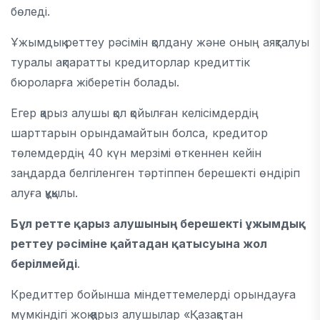
бөледі.
Ұжымдық реттеу рәсімін қолдану және оның аяқталуы
туралы ақпаратты кредиторлар кредиттік
бюроларға жіберетін болады.
Егер қарыз алушы қол қойылған келiсiмдердiң
шарттарын орындамайтын болса, кредитор
төлемдердiң 40 күн мерзiмi өткеннен кейiн
заңдарда белгiленген тәртiппен берешектi өндiрiп
алуға құқылы.
Бұл ретте қарыз алушының берешекті ұжымдық
реттеу рәсіміне қайтадан қатысуына жол
берілмейді
.
Кредиттер бойынша мiндеттемелердi орындауға
мүмкiндiгi жоқ қарыз алушылар «Қазақстан