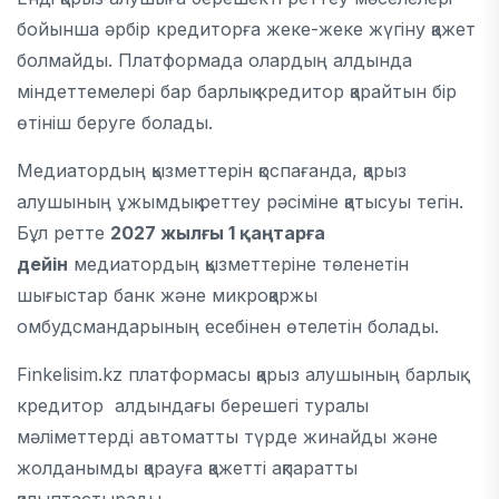
бойынша әрбір кредиторға жеке-жеке жүгіну қажет
болмайды. Платформада олардың алдында
міндеттемелері бар барлық кредитор қарайтын бір
өтініш беруге болады.
Медиатордың қызметтерін қоспағанда, қарыз
алушының ұжымдық реттеу рәсіміне қатысуы тегін.
Бұл ретте
2027 жылғы 1 қаңтарға
дейін
медиатордың қызметтеріне төленетін
шығыстар банк және микроқаржы
омбудсмандарының есебінен өтелетін болады.
Finkelisim.kz платформасы қарыз алушының барлық
кредитор алдындағы берешегі туралы
мәліметтерді автоматты түрде жинайды және
жолданымды қарауға қажетті ақпаратты