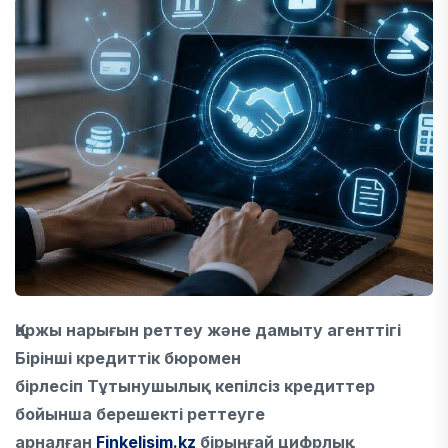
Қаржы нарығын реттеу және дамыту агенттігі
Бірінші кредиттік бюромен
бірлесіп Тұтынушылық кепілсіз кредиттер
бойынша берешекті реттеуге
арналған
Finkelisim.kz
бірыңғай цифрлық