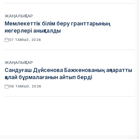
ЖАҢАЛЫҚТАР
Мемлекеттік білім беру гранттарының
иегерлері анықталды
07 ТАМЫЗ, 2026
ЖАҢАЛЫҚТАР
Сандуғаш Дүйсенова Бажкенованың ақпаратты
қалай бұрмалағанын айтып берді
06 ТАМЫЗ, 2026
ЭКОНОМИКА
Қазақстан мен Өзбекстан арасындағы тауар
айналымы 4,8 млрд АҚШ долларына жетті
05 ТАМЫЗ, 2026