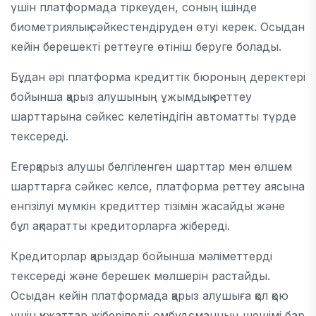
үшін платформада тіркеуден, соның ішінде
биометриялық сәйкестендіруден өтуі керек. Осыдан
кейін берешекті реттеуге өтініш беруге болады.
Бұдан әрі платформа кредиттік бюроның деректері
бойынша қарыз алушының ұжымдық реттеу
шарттарына сәйкес келетіндігін автоматты түрде
тексереді.
Егерқарыз алушы белгіленген шарттар мен өлшем
шарттарға сәйкес келсе, платформа реттеу аясына
енгізілуі мүмкін кредиттер тізімін жасайды және
бұл ақпаратты кредиторларға жібереді.
Кредиторлар қарыздар бойынша мәліметтерді
тексереді және берешек мөлшерін растайды.
Осыдан кейін платформада қарыз алушыға қол қою
үшін құжаттар жіберіледі: омбудсманның шешімі бар