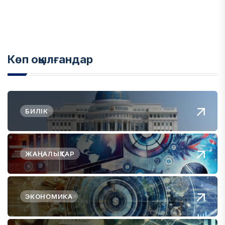
Көп оқылғандар
БИЛІК
ЖАҢАЛЫҚТАР
ЭКОНОМИКА