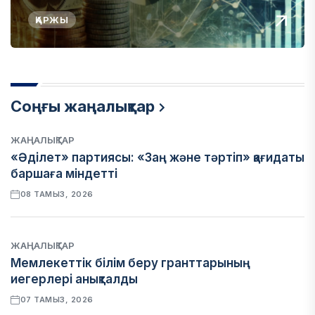
ҚАРЖЫ
Соңғы жаңалықтар
ЖАҢАЛЫҚТАР
«Әділет» партиясы: «Заң және тәртіп» қағидаты
баршаға міндетті
08 ТАМЫЗ, 2026
ЖАҢАЛЫҚТАР
Мемлекеттік білім беру гранттарының
иегерлері анықталды
07 ТАМЫЗ, 2026