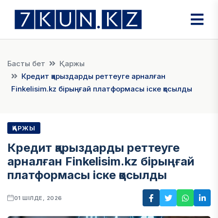
Басты бет
Қаржы
Кредит қарыздарды реттеуге арналған
Finkelisim.kz бірыңғай платформасы іске қосылды
ҚАРЖЫ
Кредит қарыздарды реттеуге
арналған Finkelisim.kz бірыңғай
платформасы іске қосылды
01 ШІЛДЕ, 2026