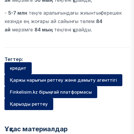
ай
мерзімге
56 мың
теңгені құрайды;
-
5-7 млн
теңге аралығындағы жиынтық берешек
кезінде ең жоғары ай сайынғы төлем
84
ай
мерзімге
84 мың
теңгені құрайды.
Тегтер:
кредит
Қаржы нарығын реттеу және дамыту агенттігі
Finkelisim.kz бірыңғай платформасы
Қарызды реттеу
Ұқсас материалдар