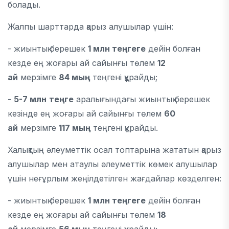
болады.
Жалпы шарттарда қарыз алушылар үшін:
- жиынтық берешек
1 млн теңгеге
дейін болған
кезде ең жоғары ай сайынғы төлем
12
ай
мерзімге
84 мың
теңгені құрайды;
-
5-7 млн
теңге
аралығындағы жиынтық берешек
кезінде ең жоғары ай сайынғы төлем
60
ай
мерзімге
117 мың
теңгені құрайды.
Халықтың әлеуметтік осал топтарына жататын қарыз
алушылар мен атаулы әлеуметтік көмек алушылар
үшін неғұрлым жеңілдетілген жағдайлар көзделген:
- жиынтық берешек
1 млн теңгеге
дейін болған
кезде ең жоғары ай сайынғы төлем
18