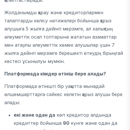
қалыптастырады.
Жолданымды қарау және кредиторлармен
талаптарды келісу нәтижелері бойынша қарыз
алушыға 5 жылға дейінгі мерзімге, ал халықтың
әлеуметтік осал топтарына жататын азаматтар
мен атаулы әлеуметтік көмек алушылар үшін 7
жылға дейінгі мерзімге берешекті өтеудің бірыңғай
кестесі ұсынылуы мүмкін.
П
латформ
ада кімдер өтініш бере алады
?
Платформада өтінішті бір уақытта мынадай
өлшемшарттарға сәйкес келетін қарыз алушы бере
алады:
екі және одан да
көп кредитор алдында
кредиттер бойынша
90
күнге және одан да