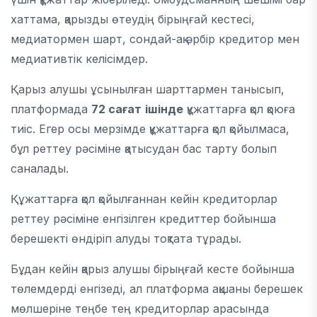
хаттама, қарызды өтеудің бірыңғай кестесі,
медиатормен шарт, сондай-ақ әрбір кредитор мен
медиативтік келісімдер.
Қарыз алушы ұсынылған шарттармен танысып,
платформада
72
сағат
ішінде
құжаттарға қол қоюға
тиіс. Егер осы мерзімде құжаттарға қол қойылмаса,
бұл реттеу рәсіміне қатысудан бас тарту болып
саналады.
Құжаттарға қол қойылғаннан кейін кредиторлар
реттеу рәсіміне енгізілген кредиттер бойынша
берешекті өндіріп алуды тоқтата тұрады.
Бұдан кейін қарыз алушы бірыңғай кесте бойынша
төлемдерді енгізеді, ал платформа ақшаны берешек
мөлшеріне теңбе тең кредиторлар арасында