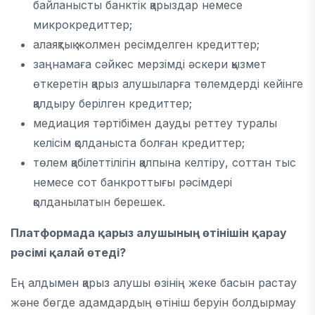
байланысты банктік қарыздар немесе
микрокредиттер;
алаяқтық жолмен ресімделген кредиттер;
заңнамаға сәйкес мерзімді әскери қызмет
өткеретін қарыз алушыларға төлемдерді кейінге
қалдыру берілген кредиттер;
медиация тәртібімен дауды реттеу туралы
келісім қолданыста болған кредиттер;
төлем қабілеттілігін қалпына келтіру, соттан тыс
немесе сот банкроттығы рәсімдері
қолданылатын берешек.
Платформада
қарыз алушының өтінішін қарау
рәсімі қалай өтеді?
Ең алдымен қарыз алушы өзінің жеке басын растау
және бөгде адамдардың өтініш беруін болдырмау