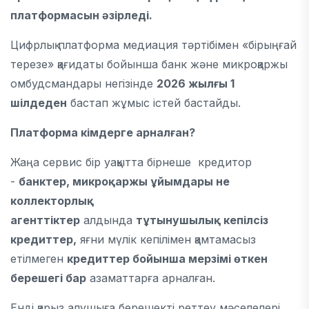
платформасын әзірледі.
Цифрлық платформа медиация тәртібімен «бірыңғай
терезе» қағидаты бойынша банк және микроқаржы
омбудсмандары негізінде
2026 жылғы 1
шілдеден
бастап жұмыс істей бастайды.
Платформа кімдерге арналған?
Жаңа сервис бір уақытта бірнеше кредитор
-
банктер, микроқаржы ұйымдары не
коллекторлық
агенттіктер
алдында
тұтынушылық кепілсіз
кредиттер,
яғни мүлік кепілімен қамтамасыз
етілмеген
кредиттер бойынша мерзімі өткен
берешегі бар
азаматтарға арналған.
Енді қарыз алушыға берешекті реттеу мәселелері