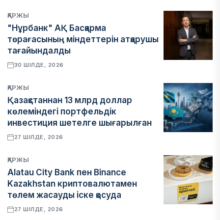
ҚАРЖЫ
"Нұрбанк" АҚ Басқарма
төрағасының міндеттерін атқарушы
тағайындалды
30 ШІЛДЕ, 2026
ҚАРЖЫ
Қазақстаннан 13 млрд доллар
көлеміндегі портфельдік
инвестиция шетелге шығарылған
27 ШІЛДЕ, 2026
ҚАРЖЫ
Alatau City Bank пен Binance
Kazakhstan криптовалютамен
төлем жасауды іске қосуда
27 ШІЛДЕ, 2026