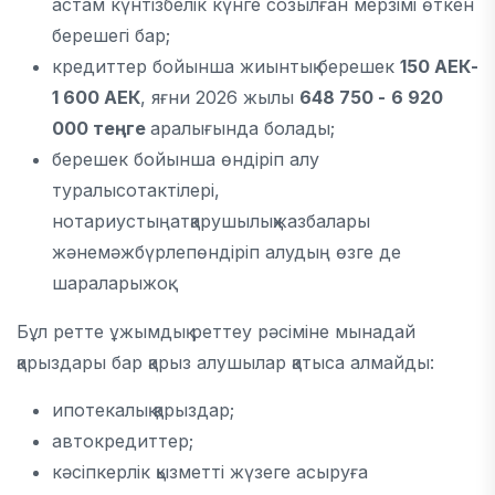
астам күнтізбелік күнге созылған мерзімі өткен
берешегі бар;
кредиттер бойынша жиынтық берешек
150 АЕК-
1 600 АЕК
, яғни 2026 жылы
648 750 -
6 920
000 теңге
аралығында болады;
берешек бойынша өндіріп алу
туралысотактілері,
нотариустыңатқарушылықжазбалары
жәнемәжбүрлепөндіріп алудың өзге де
шараларыжоқ.
Бұл ретте ұжымдық реттеу рәсіміне мынадай
қарыздары бар қарыз алушылар қатыса алмайды:
ипотекалық қарыздар;
автокредиттер;
кәсіпкерлік қызметті жүзеге асыруға