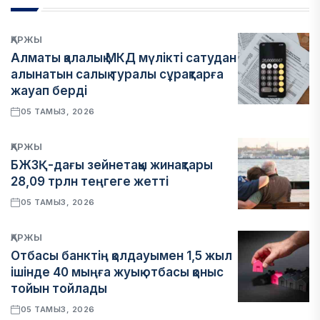
ҚАРЖЫ
Алматы қалалық МКД мүлікті сатудан
алынатын салық туралы сұрақтарға
жауап берді
05 ТАМЫЗ, 2026
ҚАРЖЫ
БЖЗҚ-дағы зейнетақы жинақтары
28,09 трлн теңгеге жетті
05 ТАМЫЗ, 2026
ҚАРЖЫ
Отбасы банктің қолдауымен 1,5 жыл
ішінде 40 мыңға жуық отбасы қоныс
тойын тойлады
05 ТАМЫЗ, 2026