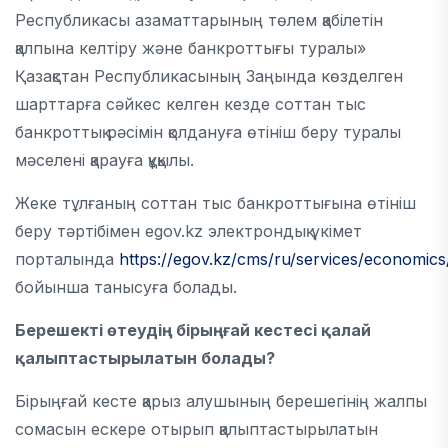
Республикасы азаматтарының төлем қабiлетiн
қалпына келтiру және банкроттығы туралы»
Қазақстан Республикасының Заңында көзделген
шарттарға сәйкес келген кезде соттан тыс
банкроттық рәсiмiн қолдануға өтiнiш беру туралы
мәселенi қарауға құқылы.
Жеке тұлғаның соттан тыс банкроттығына өтініш
беру тәртібімен egov.kz электрондық үкімет
порталында
https://egov.kz/cms/ru/services/economic
бойынша танысуға болады.
Берешекті өтеудің бірыңғай кестесі қалай
қалыптастырылатын болады?
Бірыңғай кесте қарыз алушының берешегінің жалпы
сомасын ескере отырып қалыптастырылатын