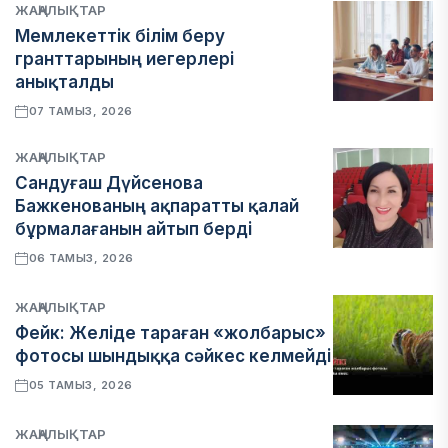
ЖАҢАЛЫҚТАР
Мемлекеттік білім беру
гранттарының иегерлері
анықталды
07 ТАМЫЗ, 2026
ЖАҢАЛЫҚТАР
Сандуғаш Дүйсенова
Бажкенованың ақпаратты қалай
бұрмалағанын айтып берді
06 ТАМЫЗ, 2026
ЖАҢАЛЫҚТАР
Фейк: Желіде тараған «жолбарыс»
фотосы шындыққа сәйкес келмейді
05 ТАМЫЗ, 2026
ЖАҢАЛЫҚТАР