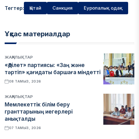
Тегтер:
Қытай
Санкция
Еуропалық одақ
Ұқсас материалдар
ЖАҢАЛЫҚТАР
«Әділет» партиясы: «Заң және
тәртіп» қағидаты баршаға міндетті
08 ТАМЫЗ, 2026
ЖАҢАЛЫҚТАР
Мемлекеттік білім беру
гранттарының иегерлері
анықталды
07 ТАМЫЗ, 2026