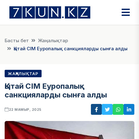
Басты бет
Жаңалықтар
Қытай СІМ Еуропалық санкцияларды сынға алды
ЖАҢАЛЫҚТАР
Қытай СІМ Еуропалық
санкцияларды сынға алды
22 МАМЫР, 2025