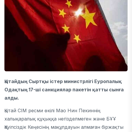
Қытайдың Сыртқы істер министрлігі Еуропалық
Одақтың 17-ші санкциялар пакетін қатты сынға
алды.
Қытай СІМ ресми өкілі Мао Нин Пекиннің
халықаралық құқыққа негізделмеген және БҰҰ
Қауіпсіздік Кеңесінің мақұлдауын алмаған біржақты