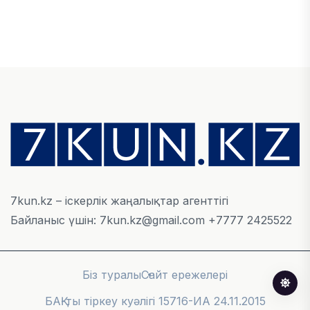
ЭКОНОМИКА
Қазақстан мен Өзбекстан арасындағы тауар
айналымы 4,8 млрд АҚШ долларына жетті
05 ТАМЫЗ, 2026
ҚАРЖЫ
Алматы қалалық МКД мүлікті сатудан
алынатын салық туралы сұрақтарға жауап
берді
05 ТАМЫЗ, 2026
7kun.kz – іскерлік жаңалықтар агенттігі
Байланыс үшін: 7kun.kz@gmail.com +7777 2425522
БИЛІК
«Бәйтерек» холдингінің инвестициялық және
кредиттік портфелі 14,3 трлн теңгеге жетті
Біз туралы
Сайт ережелері
05 ТАМЫЗ, 2026
БАҚ-ты тіркеу куәлігі 15716-ИА 24.11.2015