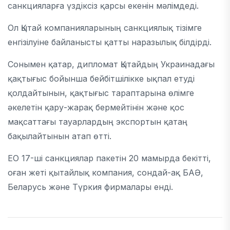
санкцияларға үздіксіз қарсы екенін мәлімдеді.
Ол Қытай компанияларының санкциялық тізімге
енгізілуіне байланысты қатты наразылық білдірді.
Сонымен қатар, дипломат Қытайдың Украинадағы
қақтығыс бойынша бейбітшілікке ықпал етуді
қолдайтынын, қақтығыс тараптарына өлімге
әкелетін қару-жарақ бермейтінін және қос
мақсаттағы тауарлардың экспортын қатаң
бақылайтынын атап өтті.
ЕО 17-ші санкциялар пакетін 20 мамырда бекітті,
оған жеті қытайлық компания, сондай-ақ БАӘ,
Беларусь және Түркия фирмалары енді.