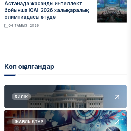
Астанада жасанды интеллект
бойынша IOAI-2026 халықаралық
олимпиадасы өтуде
04 ТАМЫЗ, 2026
Көп оқылғандар
БИЛІК
ЖАҢАЛЫҚТАР