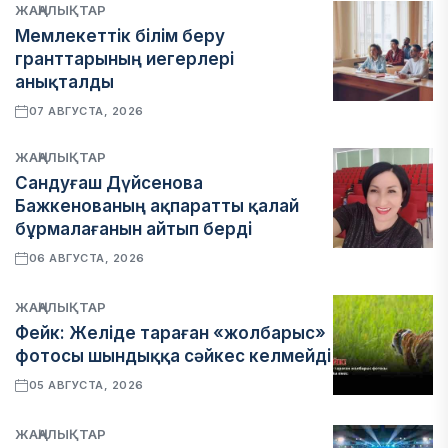
ЖАҢАЛЫҚТАР
Мемлекеттік білім беру
гранттарының иегерлері
анықталды
07 АВГУСТА, 2026
ЖАҢАЛЫҚТАР
Сандуғаш Дүйсенова
Бажкенованың ақпаратты қалай
бұрмалағанын айтып берді
06 АВГУСТА, 2026
ЖАҢАЛЫҚТАР
Фейк: Желіде тараған «жолбарыс»
фотосы шындыққа сәйкес келмейді
05 АВГУСТА, 2026
ЖАҢАЛЫҚТАР