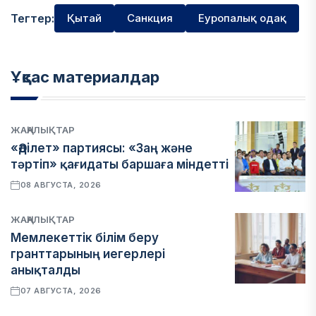
Тегтер:
Қытай
Санкция
Еуропалық одақ
Ұқсас материалдар
ЖАҢАЛЫҚТАР
«Әділет» партиясы: «Заң және
тәртіп» қағидаты баршаға міндетті
08 АВГУСТА, 2026
ЖАҢАЛЫҚТАР
Мемлекеттік білім беру
гранттарының иегерлері
анықталды
07 АВГУСТА, 2026