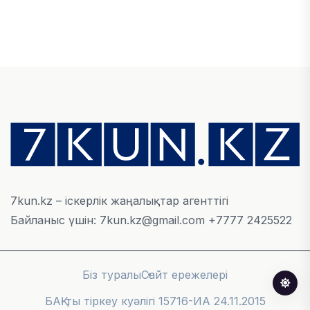
ЭКОНОМИКА
Қазақстан мен Өзбекстан арасындағы тауар
айналымы 4,8 млрд АҚШ долларына жетті
05 АВГУСТА, 2026
ҚАРЖЫ
Алматы қалалық МКД мүлікті сатудан
алынатын салық туралы сұрақтарға жауап
берді
05 АВГУСТА, 2026
7kun.kz – іскерлік жаңалықтар агенттігі
Байланыс үшін: 7kun.kz@gmail.com +7777 2425522
БИЛІК
«Бәйтерек» холдингінің инвестициялық және
кредиттік портфелі 14,3 трлн теңгеге жетті
Біз туралы
Сайт ережелері
05 АВГУСТА, 2026
БАҚ-ты тіркеу куәлігі 15716-ИА 24.11.2015