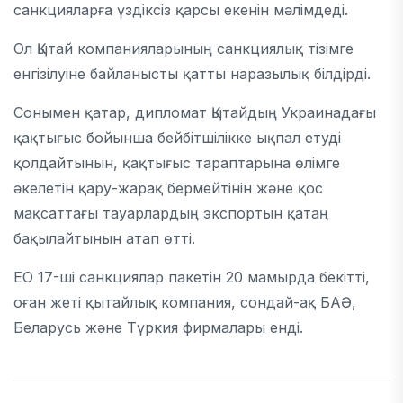
санкцияларға үздіксіз қарсы екенін мәлімдеді.
Ол Қытай компанияларының санкциялық тізімге
енгізілуіне байланысты қатты наразылық білдірді.
Сонымен қатар, дипломат Қытайдың Украинадағы
қақтығыс бойынша бейбітшілікке ықпал етуді
қолдайтынын, қақтығыс тараптарына өлімге
әкелетін қару-жарақ бермейтінін және қос
мақсаттағы тауарлардың экспортын қатаң
бақылайтынын атап өтті.
ЕО 17-ші санкциялар пакетін 20 мамырда бекітті,
оған жеті қытайлық компания, сондай-ақ БАӘ,
Беларусь және Түркия фирмалары енді.