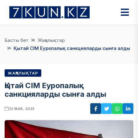
Басты бет
Жаңалықтар
Қытай СІМ Еуропалық санкцияларды сынға алды
ЖАҢАЛЫҚТАР
Қытай СІМ Еуропалық
санкцияларды сынға алды
22 МАЯ, 2025