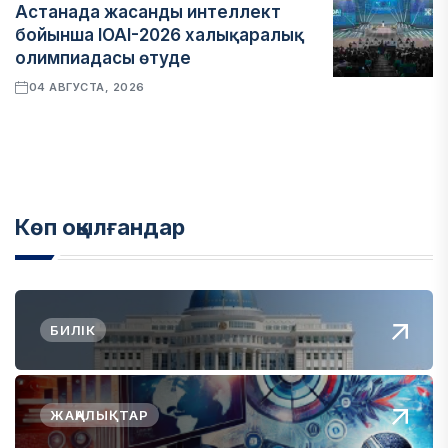
Астанада жасанды интеллект
бойынша IOAI-2026 халықаралық
олимпиадасы өтуде
04 АВГУСТА, 2026
Көп оқылғандар
БИЛІК
ЖАҢАЛЫҚТАР