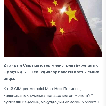
Қытайдың Сыртқы істер министрлігі Еуропалық
Одақтың 17-ші санкциялар пакетін қатты сынға
алды.
Қытай СІМ ресми өкілі Мао Нин Пекиннің
халықаралық құқыққа негізделмеген және БҰҰ
Қауіпсіздік Кеңесінің мақұлдауын алмаған біржақты