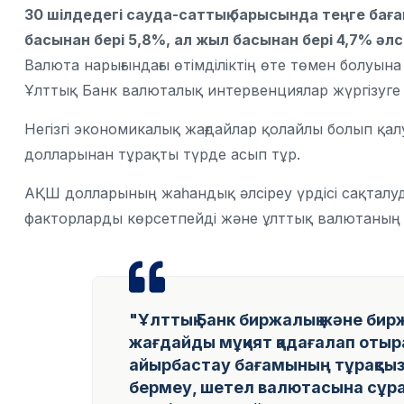
30 шілдедегі сауда-саттық барысында теңге баға
басынан бері 5,8%, ал жыл басынан бері 4,7% әлс
Валюта нарығындағы өтімділіктің өте төмен болу
Ұлттық Банк валюталық интервенциялар жүргізуге кі
Негізгі экономикалық жағдайлар қолайлы болып қал
долларынан тұрақты түрде асып тұр.
АҚШ долларының жаһандық әлсіреу үрдісі сақталуда. 
факторларды көрсетпейді және ұлттық валютаның жет
"Ұлттық Банк биржалық және би
жағдайды мұқият қадағалап отыр
айырбастау бағамының тұрақсы
бермеу, шетел валютасына сұра