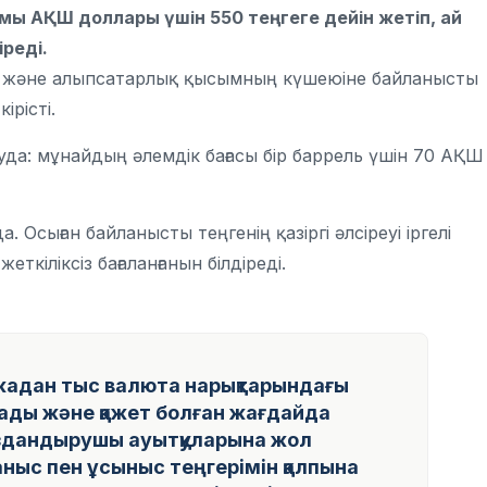
мы АҚШ доллары үшін 550 теңгеге дейін жетіп, ай
іреді.
ына және алыпсатарлық қысымның күшеюіне байланысты
рісті.
уда: мұнайдың әлемдік бағасы бір баррель үшін 70 АҚШ
Осыған байланысты теңгенің қазіргі әлсіреуі іргелі
кіліксіз бағаланғанын білдіреді.
ржадан тыс валюта нарықтарындағы
ады және қажет болған жағдайда
здандырушы ауытқуларына жол
ныс пен ұсыныс теңгерімін қалпына