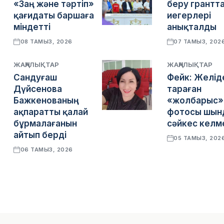
«Заң және тәртіп»
беру грантт
қағидаты баршаға
иегерлері
міндетті
анықталды
08 ТАМЫЗ, 2026
07 ТАМЫЗ, 202
ЖАҢАЛЫҚТАР
ЖАҢАЛЫҚТАР
Сандуғаш
Фейк: Желід
Дүйсенова
тараған
Бажкенованың
«жолбарыс»
ақпаратты қалай
фотосы шын
бұрмалағанын
сәйкес келм
айтып берді
05 ТАМЫЗ, 202
06 ТАМЫЗ, 2026