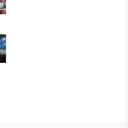
инвестициялық және кредиттік
портфелі 14,3 трлн теңгеге жетті
05 ТАМЫЗ, 2026
ҚАРЖЫ
БЖЗҚ-дағы зейнетақы жинақтары
28,09 трлн теңгеге жетті
05 ТАМЫЗ, 2026
ҚАРЖЫ
Отбасы банктің қолдауымен 1,5 жыл
ішінде 40 мыңға жуық отбасы қоныс
тойын тойлады
05 ТАМЫЗ, 2026