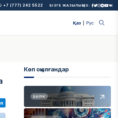
+7 (777) 242 5522
БІЗГЕ ЖАЗЫЛЫҢЫЗ:
Қаз
Рус
Көп оқылғандар
а
БИЛІК