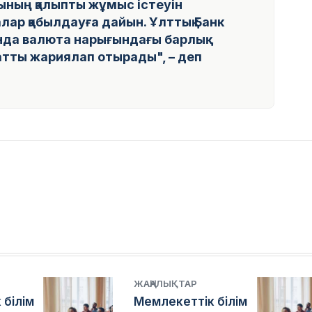
ғының қалыпты жұмыс істеуін
лар қабылдауға дайын. Ұлттық Банк
ында валюта нарығындағы барлық
атты жариялап отырады", – деп
ЖАҢАЛЫҚТАР
 білім
Мемлекеттік білім