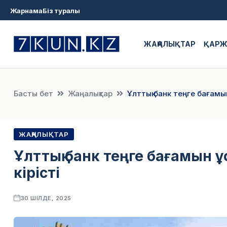
Жарнама
Біз туралы
ЖАҢАЛЫҚТАР
ҚАР
Басты бет
Жаңалықтар
Ұлттық банк теңге бағамы
ЖАҢАЛЫҚТАР
Ұлттық банк теңге бағамын 
кірісті
30 ШІЛДЕ, 2025