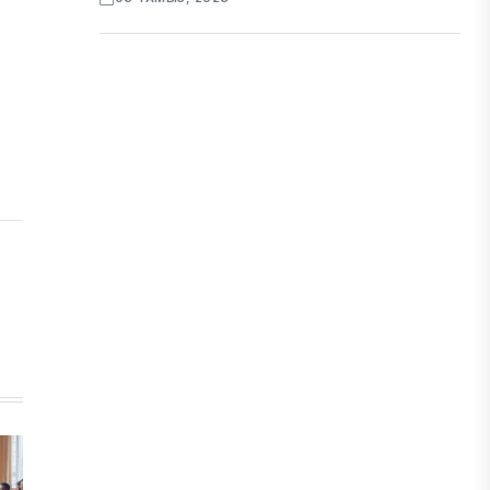
ЭКОНОМИКА
Қазақстан мен Өзбекстан
арасындағы тауар айналымы 4,8
млрд АҚШ долларына жетті
05 ТАМЫЗ, 2026
ҚАРЖЫ
Алматы қалалық МКД мүлікті
сатудан алынатын салық туралы
сұрақтарға жауап берді
05 ТАМЫЗ, 2026
БИЛІК
«Бәйтерек» холдингінің