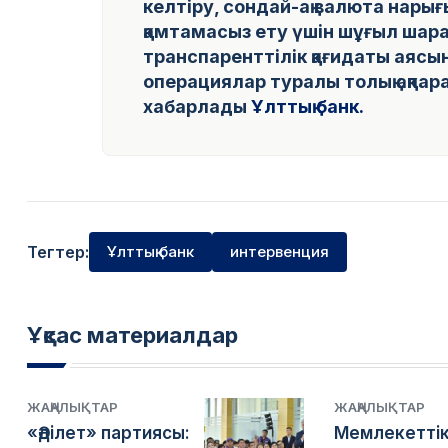
келтіру, сондай-ақ валюта нары
қамтамасыз ету үшін шұғыл шара
транспаренттілік қағидаты аяс
операциялар туралы толық ақпар
хабарлады
Ұлттық банк.
Тегтер:
Ұлттық банк
интервенция
Ұқсас материалдар
ЖАҢАЛЫҚТАР
ЖАҢАЛЫҚТАР
«Әділет» партиясы:
Мемлекеттік