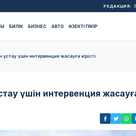
РЕДАКЦИЯ:
ЖЫ
БИЛІК
БИЗНЕС
АВТО
ӨЗЕКТІ ПІКІР
н ұстау үшін интервенция жасауға кірісті
ұстау үшін интервенция жасауғ