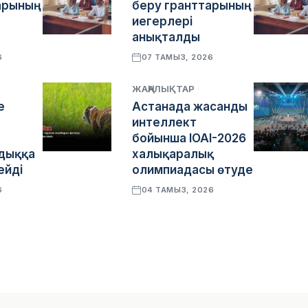
арының
беру гранттарының
иегерлері
анықталды
6
07 ТАМЫЗ, 2026
ЖАҢАЛЫҚТАР
е
Астанада жасанды
интеллект
бойынша IOAI-2026
дыққа
халықаралық
ейді
олимпиадасы өтуде
6
04 ТАМЫЗ, 2026