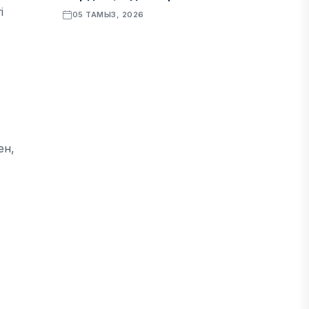
і
05 ТАМЫЗ, 2026
ҚАРЖЫ
Алматы қалалық МКД мүлікті
сатудан алынатын салық туралы
сұрақтарға жауап берді
05 ТАМЫЗ, 2026
ен,
БИЛІК
«Бәйтерек» холдингінің
инвестициялық және кредиттік
портфелі 14,3 трлн теңгеге жетті
05 ТАМЫЗ, 2026
ҚАРЖЫ