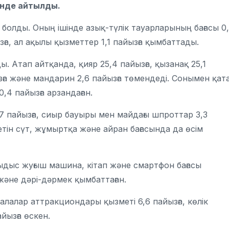
інде айтылды.
болды. Оның ішінде азық-түлік тауарларының бағасы 0
зға, ал ақылы қызметтер 1,1 пайызға қымбаттады.
ы. Атап айтқанда, қияр 25,4 пайызға, қызанақ 25,1
ызға және мандарин 2,6 пайызға төмендеді. Сонымен қат
,4 пайызға арзандаған.
,7 пайызға, сиыр бауыры мен майдағы шпроттар 3,3
Ішетін сүт, жұмыртқа және айран бағасында да өсім
ыдыс жуғыш машина, кітап және смартфон бағасы
және дәрі-дәрмек қымбаттаған.
Балалар аттракциондары қызметі 6,6 пайызға, көлік
айызға өскен.