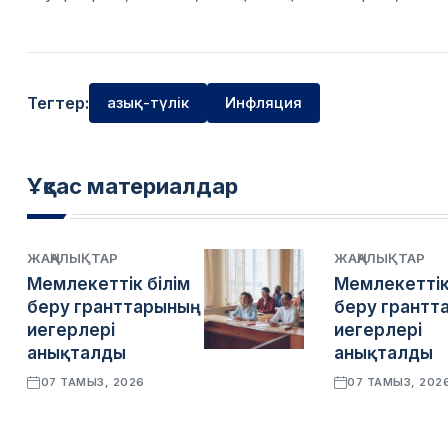
Тегтер:
азық-түлік
Инфляция
Ұқсас материалдар
ЖАҢАЛЫҚТАР
ЖАҢАЛЫҚТАР
Мемлекеттік білім
Мемлекеттік
беру гранттарының
беру грантт
иегерлері
иегерлері
анықталды
анықталды
07 ТАМЫЗ, 2026
07 ТАМЫЗ, 202