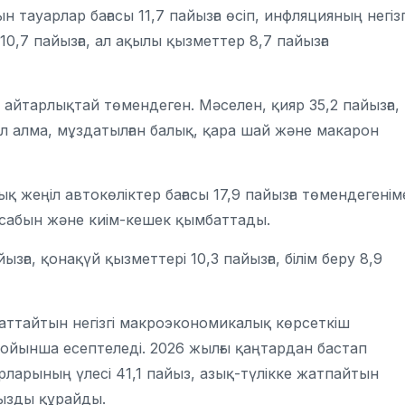
ауарлар бағасы 11,7 пайызға өсіп, инфляцияның негізг
 10,7 пайызға, ал ақылы қызметтер 8,7 пайызға
ы айтарлықтай төмендеген. Мәселен, қияр 35,2 пайызға,
. Ал алма, мұздатылған балық, қара шай және макарон
 жеңіл автокөліктер бағасы 17,9 пайызға төмендегенім
 сабын және киім-кешек қымбаттады.
зға, қонақүй қызметтері 10,3 пайызға, білім беру 8,9
паттайтын негізгі макроэкономикалық көрсеткіш
бойынша есептеледі. 2026 жылғы қаңтардан бастап
ларының үлесі 41,1 пайыз, азық-түлікке жатпайтын
йызды құрайды.