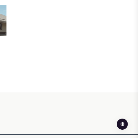
ЖАҢАЛЫҚТАР
Фейк: Желіде тараған «жолбарыс»
фотосы шындыққа сәйкес келмейді
05 ТАМЫЗ, 2026
ЖАҢАЛЫҚТАР
Астанада жасанды интеллект
бойынша IOAI-2026 халықаралық
олимпиадасы өтуде
04 ТАМЫЗ, 2026
МЕДИА
Сегіз жылдық жұмбақ: Орхан
Джемаль мен оның әріптестерін
Африкада кім өлтірді?