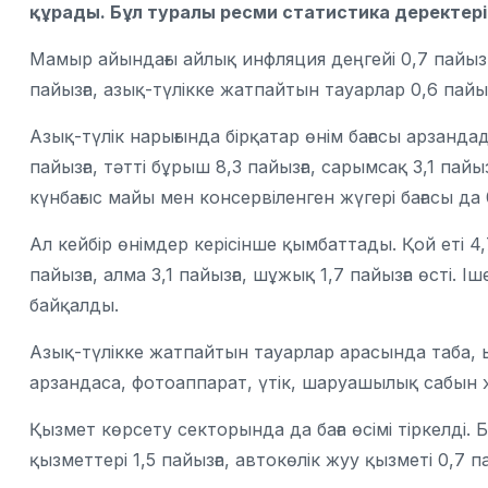
құрады. Бұл туралы ресми статистика деректер
Мамыр айындағы айлық инфляция деңгейі 0,7 пайыз 
пайызға, азық-түлікке жатпайтын тауарлар 0,6 пайы
Азық-түлік нарығында бірқатар өнім бағасы арзандад
пайызға, тәтті бұрыш 8,3 пайызға, сарымсақ 3,1 пай
күнбағыс майы мен консервіленген жүгері бағасы да 0
Ал кейбір өнімдер керісінше қымбаттады. Қой еті 4
пайызға, алма 3,1 пайызға, шұжық 1,7 пайызға өсті. 
байқалды.
Азық-түлікке жатпайтын тауарлар арасында таба, 
арзандаса, фотоаппарат, үтік, шаруашылық сабын 
Қызмет көрсету секторында да баға өсімі тіркелді. 
қызметтері 1,5 пайызға, автокөлік жуу қызметі 0,7 п