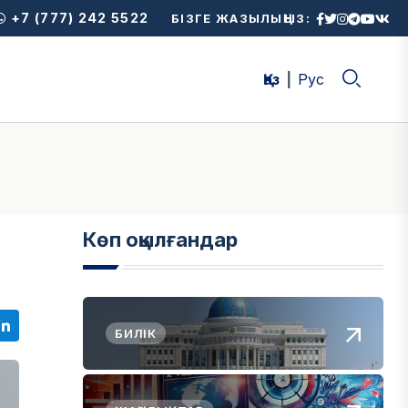
+7 (777) 242 5522
БІЗГЕ ЖАЗЫЛЫҢЫЗ:
Қаз
Рус
Көп оқылғандар
БИЛІК