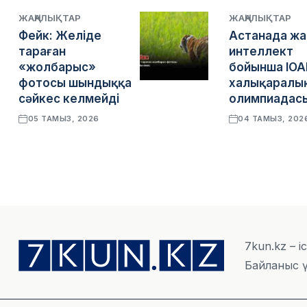
ЖАҢАЛЫҚТАР
ЖАҢАЛЫҚТАР
Фейк: Желіде
Астанада ж
тараған
интеллект
«жолбарыс»
бойынша IOA
фотосы шындыққа
халықаралы
сәйкес келмейді
олимпиадасы
05 ТАМЫЗ, 2026
04 ТАМЫЗ, 202
7kun.kz – і
Байланыс ү