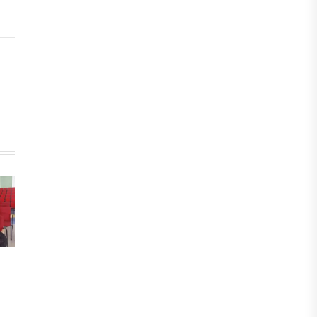
БЖЗҚ-дағы зейнетақы жинақтары
28,09 трлн теңгеге жетті
05 ТАМЫЗ, 2026
ҚАРЖЫ
Отбасы банктің қолдауымен 1,5 жыл
ішінде 40 мыңға жуық отбасы қоныс
тойын тойлады
05 ТАМЫЗ, 2026
БИЗНЕС
Freedom Travel іссапар
ұйымдастыратын ЖИ агентін іске
қосты
05 ТАМЫЗ, 2026