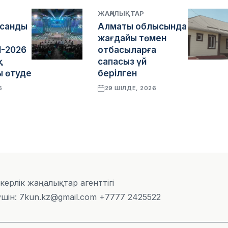
ЖАҢАЛЫҚТАР
асанды
Алматы облысында
жағдайы төмен
I-2026
отбасыларға
қ
сапасыз үй
 өтуде
берілген
6
29 ШІЛДЕ, 2026
скерлік жаңалықтар агенттігі
шін: 7kun.kz@gmail.com +7777 2425522