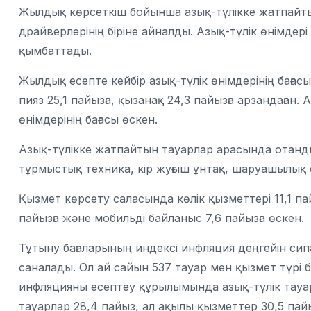
Жылдық көрсеткіш бойынша азық-түлікке жатпайтын т
драйверлерінің біріне айналды. Азық-түлік өнімдері
қымбаттады.
Жылдық есепте кейбір азық-түлік өнімдерінің бағас
пияз 25,1 пайызға, қызанақ 24,3 пайызға арзандаған
өнімдерінің бағасы өскен.
Азық-түлікке жатпайтын тауарлар арасында отандық
тұрмыстық техника, кір жуғыш ұнтақ, шаруашылық
Қызмет көрсету саласында көлік қызметтері 11,1 пайы
пайызға және мобильді байланыс 7,6 пайызға өскен.
Тұтыну бағаларының индексі инфляция деңгейін си
саналады. Ол ай сайын 537 тауар мен қызмет түрі 
инфляцияны есептеу құрылымында азық-түлік тауар
тауарлар 28,4 пайыз, ал ақылы қызметтер 30,5 па