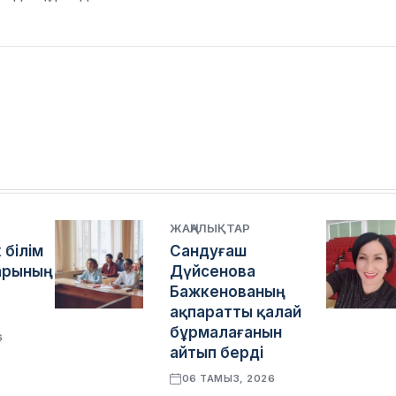
ЖАҢАЛЫҚТАР
 білім
Сандуғаш
арының
Дүйсенова
Бажкенованың
ақпаратты қалай
бұрмалағанын
6
айтып берді
06 ТАМЫЗ, 2026