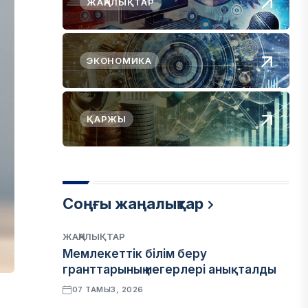
ЖАҢАЛЫҚТАР
ЭКОНОМИКА
ҚАРЖЫ
Соңғы жаңалықтар
ЖАҢАЛЫҚТАР
Мемлекеттік білім беру
гранттарының иегерлері анықталды
07 ТАМЫЗ, 2026