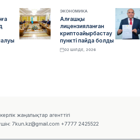
ЭКОНОМИКА
нға
Алғашқы
д
лицензияланған
криптоайырбастау
салуы
пункті пайда болды
02 ШІЛДЕ, 2026
6
скерлік жаңалықтар агенттігі
шін: 7kun.kz@gmail.com +7777 2425522