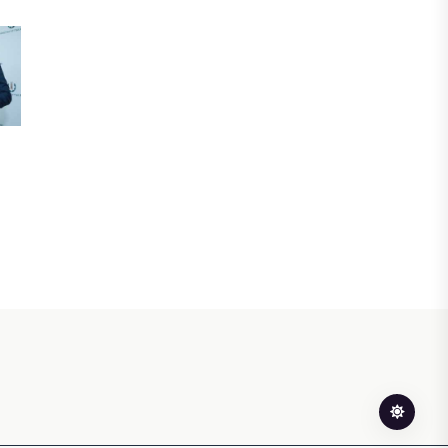
БЖЗҚ-дағы зейнетақы жинақтары
28,09 трлн теңгеге жетті
05 ТАМЫЗ, 2026
ҚАРЖЫ
Отбасы банктің қолдауымен 1,5 жыл
ішінде 40 мыңға жуық отбасы қоныс
тойын тойлады
05 ТАМЫЗ, 2026
БИЗНЕС
Freedom Travel іссапар
ұйымдастыратын ЖИ агентін іске
қосты
05 ТАМЫЗ, 2026