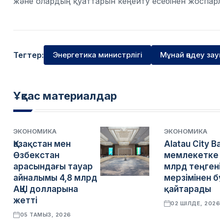
және олардың қуаттарын кеңейту есебінен жоспар
Тегтер:
Энергетика министрлігі
Мұнай өңдеу за
Ұқсас материалдар
ЭКОНОМИКА
ЭКОНОМИКА
Қазақстан мен
Alatau City B
Өзбекстан
мемлекетке 
арасындағы тауар
млрд теңген
айналымы 4,8 млрд
мерзімінен 
АҚШ долларына
қайтарады
жетті
02 ШІЛДЕ, 202
05 ТАМЫЗ, 2026