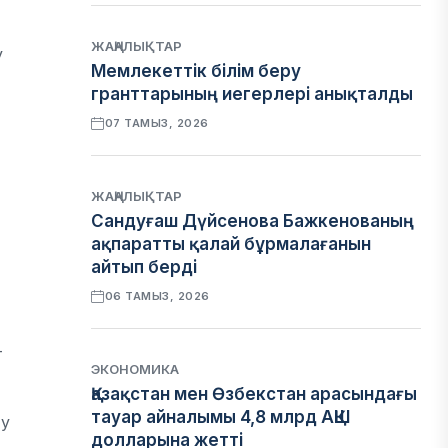
ЖАҢАЛЫҚТАР
у
Мемлекеттік білім беру
гранттарының иегерлері анықталды
07 ТАМЫЗ, 2026
ЖАҢАЛЫҚТАР
Сандуғаш Дүйсенова Бажкенованың
ақпаратты қалай бұрмалағанын
айтып берді
06 ТАМЫЗ, 2026
–
ЭКОНОМИКА
Қазақстан мен Өзбекстан арасындағы
тауар айналымы 4,8 млрд АҚШ
ту
долларына жетті