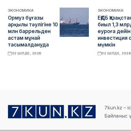
ЭКОНОМИКА
ЭКОНОМИКА
Ормуз бұғазы
ЕҚДБ Қазақста
арқылы тәулігіне 10
биыл 1,3 млр
млн баррельден
еуроға дейін
астам мұнай
инвестиция 
тасымалдануда
мүмкін
02 ШІЛДЕ, 2026
02 ШІЛДЕ, 202
7kun.kz – і
Байланыс ү