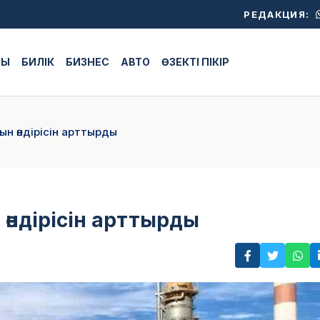
РЕДАКЦИЯ:
ЖЫ
БИЛІК
БИЗНЕС
АВТО
ӨЗЕКТІ ПІКІР
ын өндірісін арттырды
өндірісін арттырды