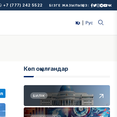
+7 (777) 242 5522
БІЗГЕ ЖАЗЫЛЫҢЫЗ:
Қаз
Рус
Көп оқылғандар
БИЛІК