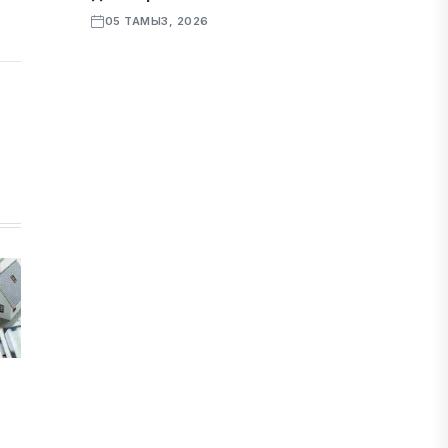
05 ТАМЫЗ, 2026
ҚАРЖЫ
Алматы қалалық МКД мүлікті
сатудан алынатын салық туралы
сұрақтарға жауап берді
05 ТАМЫЗ, 2026
БИЛІК
«Бәйтерек» холдингінің
инвестициялық және кредиттік
портфелі 14,3 трлн теңгеге жетті
05 ТАМЫЗ, 2026
ҚАРЖЫ