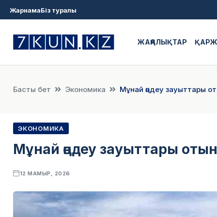
Жарнама
Біз туралы
ЖАҢАЛЫҚТАР
ҚАР
Басты бет
Экономика
Мұнай өңдеу зауыттары от
ЭКОНОМИКА
Мұнай өңдеу зауыттары отын 
12 МАМЫР, 2026