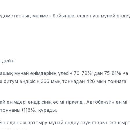
Ведомствоның мәліметі бойынша, елдегі үш мұнай өңде
 дейін.
 ашық мұнай өнімдерінің үлесін 70-79%-дан 75-81%-ға
е битум өндірісін 366 мың тоннадан 426 мың тоннаға
өнімдері өндірісінің өсімі тіркелді. Автобензин өнімі 
н тоннаны (116%) құрады.
йін одан әрі арттыру мұнай өңдеу зауыттарын жаңғыр