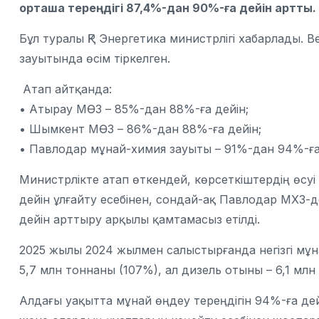
орташа тереңдігі 87,4%-дан 90%-ға дейін артты.
Бұл туралы ҚР Энергетика министрлігі хабарлады. 
зауытында өсім тіркелген.
Атап айтқанда:
• Атырау МӨЗ – 85%-дан 88%-ға дейін;
• Шымкент МӨЗ – 86%-дан 88%-ға дейін;
• Павлодар мұнай-химия зауыты – 91%-дан 94%-ға
Министрлікте атап өткендей, көрсеткіштердің өсуі
дейін ұлғайту есебінен, сондай-ақ Павлодар МХЗ-д
дейін арттыру арқылы қамтамасыз етілді.
2025 жылы 2024 жылмен салыстырғанда негізгі мұнай 
5,7 млн тоннаны (107%), ал дизель отыны – 6,1 мл
Алдағы уақытта мұнай өңдеу тереңдігін 94%-ға де