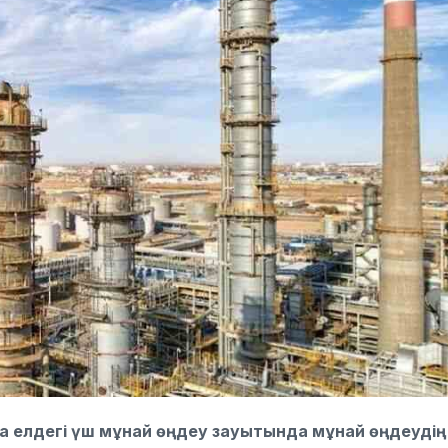
 елдегі үш мұнай өңдеу зауытында мұнай өңдеудің