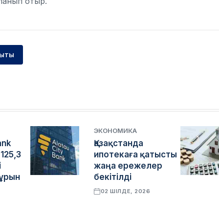
ланып отыр.
уыты
ЭКОНОМИКА
ank
Қазақстанда
125,3
ипотекаға қатысты
і
жаңа ережелер
бұрын
бекітілді
02 ШІЛДЕ, 2026
6