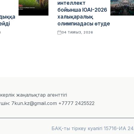
интеллект
бойынша IOAI-2026
дыққа
халықаралық
ейді
олимпиадасы өтуде
6
04 ТАМЫЗ, 2026
скерлік жаңалықтар агенттігі
шін: 7kun.kz@gmail.com +7777 2425522
БАҚ-ты тіркеу куәлігі 15716-ИА 24.