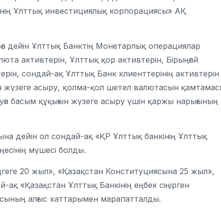
інің Ұлттық инвестициялық корпорациясы» АҚ
рға дейін Ұлттық Банктің Монетарлық операциялар
юта активтерін, Ұлттық қор активтерін, Бірыңғай
ін, сондай-ақ Ұлттық Банк клиенттерінің активтерін
н жүзеге асыру, қолма-қол шетел валютасын қамтамас
уға басым құқығын жүзеге асыру үшін қаржы нарығының
а дейін ол сондай-ақ «ҚР Ұлттық банкінің Ұлттық
есінің мүшесі болды.
ңгеге 20 жыл», «Қазақстан Конституциясына 25 жыл»,
-ақ «Қазақстан Ұлттық Банкінің еңбек сіңірген
ғасының алғыс хаттарымен марапатталды.