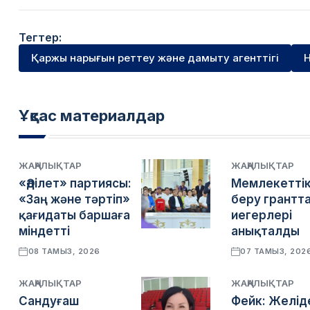
Тегтер:
Қаржы нарығын реттеу және дамыту агенттігі
Н
Ұқсас материалдар
ЖАҢАЛЫҚТАР
ЖАҢАЛЫҚТАР
«Әділет» партиясы:
Мемлекеттік
«Заң және тәртіп»
беру грантт
қағидаты баршаға
иегерлері
міндетті
анықталды
08 ТАМЫЗ, 2026
07 ТАМЫЗ, 202
ЖАҢАЛЫҚТАР
ЖАҢАЛЫҚТАР
Сандуғаш
Фейк: Желід