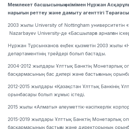
Мемлекет басшысының өкімімен Нұржан Асқарұл
нарығын реттеу және дамыту агенттігі Төрағас
2003 жылы University of Nottingham университеті
Nazarbayev University-де «Басшыларға арналған іск
Нұржан Тұрсынханов еңбек қызметін 2003 жылы «
департаментінің трейдері болып бастады.
2004-2012 жылдары Ұлттық Банктің Монетарлық оп
басқармасының бас дилері және бастығының орын
2012-2015 жылдары «Қазақстан Ұлттық Банкінің Ұ
орынбасары болып жұмыс істеді.
2015 жылы «Алматы» әлеуметтік-кәсіпкерлік корпо
2015-2019 жылдары Ұлттық Банктің Монетарлық оп
басқармасының бастығы және директорының орынб