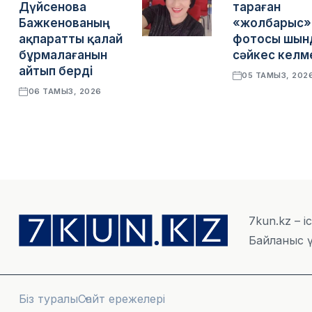
Дүйсенова
тараған
Бажкенованың
«жолбарыс»
ақпаратты қалай
фотосы шын
бұрмалағанын
сәйкес келм
айтып берді
05 ТАМЫЗ, 202
06 ТАМЫЗ, 2026
7kun.kz – і
Байланыс ү
Біз туралы
Сайт ережелері