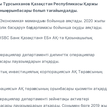
ы Тұрсынханов Қазақстан Республикасы Қаржы
ының орынбасары болып тағайындалды.
н «Экономика» мамандығы бойынша аяқтады. 2020 жылы
ерлік басқару» бағдарламасы бойынша оқуды аяқтады.
HSBC Банк Қазақстан» ЕБ» АҚ-та Қазынашылық
ерациялар департаменті дилингтік операциялар
басары лауазымдарын атқарды.
лттық инвестициялық корпорациясы» АҚ Төрағасының
рациясы» АҚ төрағасының орынбасары қызметін атқард
ерациялар департаменті зейнетақы активтері
асары лауазымдарын атқарды. Сонымен бірге 2019 жы