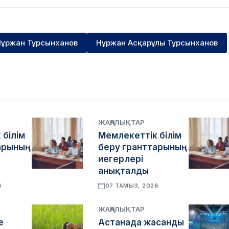
ұржан Тұрсынханов
Нұржан Асқарұлы Тұрсынханов
ЖАҢАЛЫҚТАР
 білім
Мемлекеттік білім
арының
беру гранттарының
иегерлері
анықталды
6
07 ТАМЫЗ, 2026
ЖАҢАЛЫҚТАР
е
Астанада жасанды