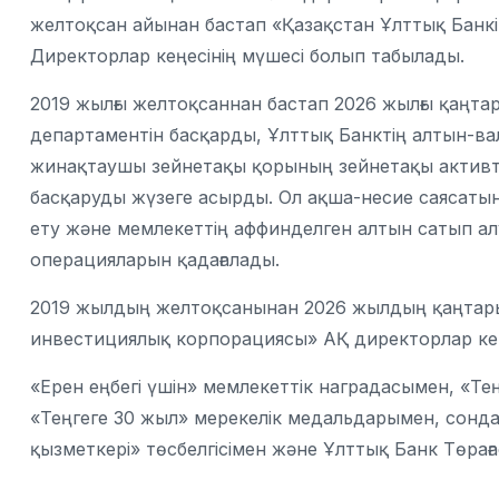
желтоқсан айынан бастап «Қазақстан Ұлттық Банк
Директорлар кеңесінің мүшесі болып табылады.
2019 жылғы желтоқсаннан бастап 2026 жылғы қаңта
департаментін басқарды, Ұлттық Банктің алтын-вал
жинақтаушы зейнетақы қорының зейнетақы активтер
басқаруды жүзеге асырды. Ол ақша-несие саясаты
ету және мемлекеттің аффинделген алтын сатып ал
операцияларын қадағалады.
2019 жылдың желтоқсанынан 2026 жылдың қаңтарын
инвестициялық корпорациясы» АҚ директорлар кең
«Ерен еңбегі үшін» мемлекеттік наградасымен, «Те
«Теңгеге 30 жыл» мерекелік медальдарымен, сондай
қызметкері» төсбелгісімен және Ұлттық Банк Төра