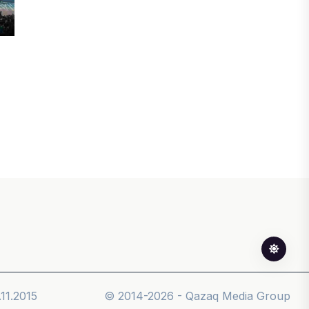
БИЗНЕС
Freedom Travel іссапар
ұйымдастыратын ЖИ агентін іске
қосты
05 ТАМЫЗ, 2026
ЖАҢАЛЫҚТАР
Фейк: Желіде тараған «жолбарыс»
фотосы шындыққа сәйкес келмейді
05 ТАМЫЗ, 2026
ЖАҢАЛЫҚТАР
Астанада жасанды интеллект
бойынша IOAI-2026 халықаралық
олимпиадасы өтуде
11.2015
© 2014-2026 - Qazaq Media Group
04 ТАМЫЗ, 2026