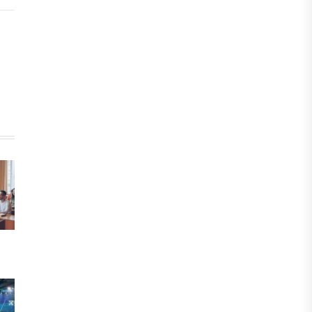
инвестициялық және кредиттік
портфелі 14,3 трлн теңгеге жетті
05 ТАМЫЗ, 2026
ҚАРЖЫ
БЖЗҚ-дағы зейнетақы жинақтары
28,09 трлн теңгеге жетті
05 ТАМЫЗ, 2026
ҚАРЖЫ
Отбасы банктің қолдауымен 1,5 жыл
ішінде 40 мыңға жуық отбасы қоныс
тойын тойлады
05 ТАМЫЗ, 2026