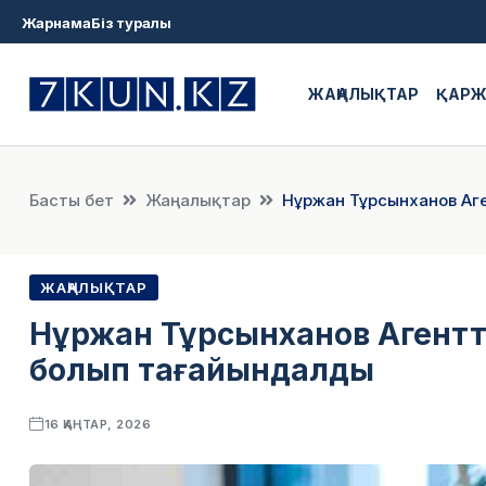
Жарнама
Біз туралы
ЖАҢАЛЫҚТАР
ҚАР
Басты бет
Жаңалықтар
Нұржан Тұрсынханов Аг
ЖАҢАЛЫҚТАР
Нұржан Тұрсынханов Агентт
болып тағайындалды
16 ҚАҢТАР, 2026