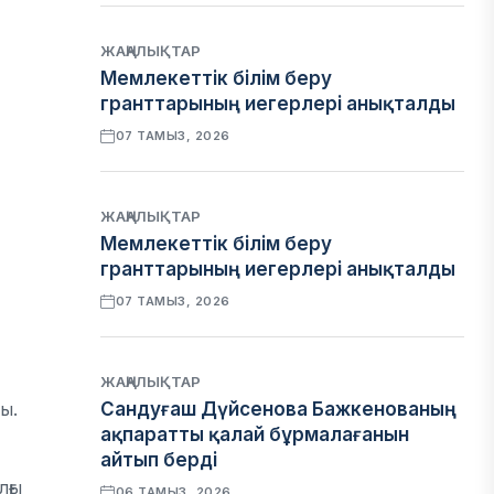
ЖАҢАЛЫҚТАР
Мемлекеттік білім беру
гранттарының иегерлері анықталды
07 ТАМЫЗ, 2026
ЖАҢАЛЫҚТАР
Мемлекеттік білім беру
гранттарының иегерлері анықталды
07 ТАМЫЗ, 2026
ЖАҢАЛЫҚТАР
ы.
Сандуғаш Дүйсенова Бажкенованың
ақпаратты қалай бұрмалағанын
айтып берді
лғы
06 ТАМЫЗ, 2026