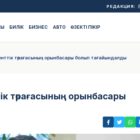
РЕДАКЦИЯ:
ЖЫ
БИЛІК
БИЗНЕС
АВТО
ӨЗЕКТІ ПІКІР
енттік төрағасының орынбасары болып тағайындалды
ік төрағасының орынбасары