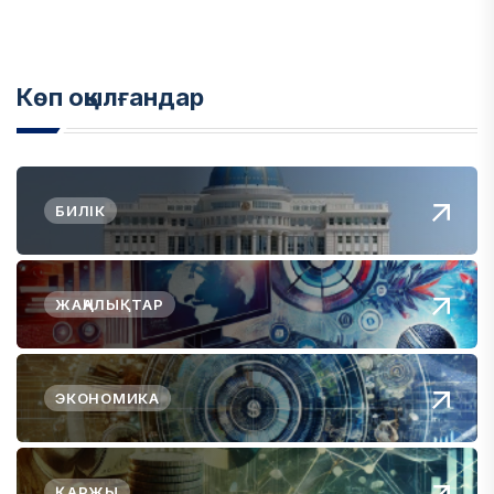
Көп оқылғандар
БИЛІК
ЖАҢАЛЫҚТАР
ЭКОНОМИКА
ҚАРЖЫ