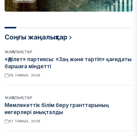
Соңғы жаңалықтар
ЖАҢАЛЫҚТАР
«Әділет» партиясы: «Заң және тәртіп» қағидаты
баршаға міндетті
08 ТАМЫЗ, 2026
ЖАҢАЛЫҚТАР
Мемлекеттік білім беру гранттарының
иегерлері анықталды
07 ТАМЫЗ, 2026