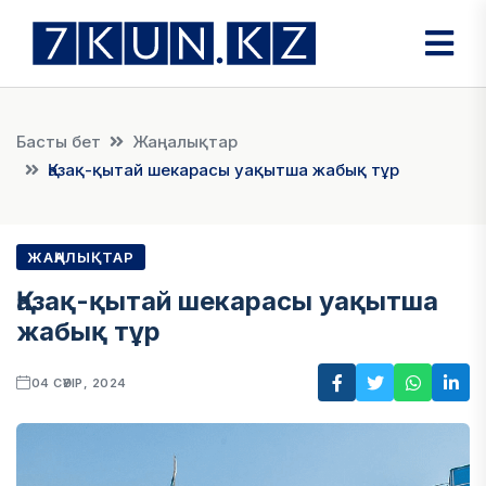
Басты бет
Жаңалықтар
Қазақ-қытай шекарасы уақытша жабық тұр
ЖАҢАЛЫҚТАР
Қазақ-қытай шекарасы уақытша
жабық тұр
04 СӘУІР, 2024