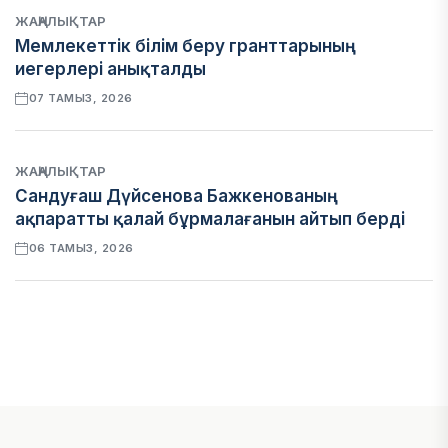
ЖАҢАЛЫҚТАР
Мемлекеттік білім беру гранттарының
иегерлері анықталды
07 ТАМЫЗ, 2026
ЖАҢАЛЫҚТАР
Сандуғаш Дүйсенова Бажкенованың
ақпаратты қалай бұрмалағанын айтып берді
06 ТАМЫЗ, 2026
ЭКОНОМИКА
Қазақстан мен Өзбекстан арасындағы тауар
айналымы 4,8 млрд АҚШ долларына жетті
05 ТАМЫЗ, 2026