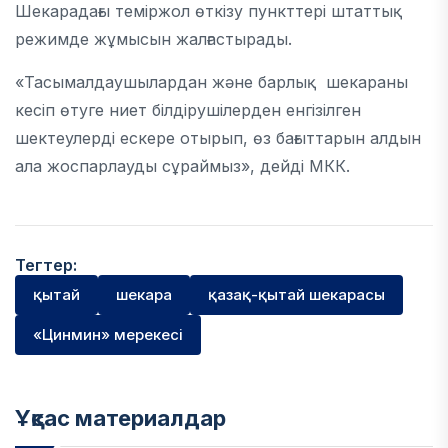
Шекарадағы теміржол өткізу пункттері штаттық
режимде жұмысын жалғастырады.
«Тасымалдаушылардан және барлық шекараны
кесіп өтуге ниет білдірушілерден енгізілген
шектеулерді ескере отырып, өз бағыттарын алдын
ала жоспарлауды сұраймыз», дейді МКК.
Тегтер:
қытай
шекара
қазақ-қытай шекарасы
«Цинмин» мерекесі
Ұқсас материалдар