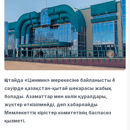
Қытайда «Цинмин» мерекесіне байланысты 4
сәуірде қазақстан-қытай шекарасы жабық
болады. Азаматтар мен көлік құралдары,
жүктер өткізілмейді, деп хабарлайды
Мемлекеттік кірістер комитетінің
баспасөз
қызметі.