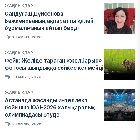
ЖАҢАЛЫҚТАР
Сандуғаш Дүйсенова
Бажкенованың ақпаратты қалай
бұрмалағанын айтып берді
06 ТАМЫЗ, 2026
ЖАҢАЛЫҚТАР
Фейк: Желіде тараған «жолбарыс»
фотосы шындыққа сәйкес келмейді
05 ТАМЫЗ, 2026
ЖАҢАЛЫҚТАР
Астанада жасанды интеллект
бойынша IOAI-2026 халықаралық
олимпиадасы өтуде
04 ТАМЫЗ, 2026