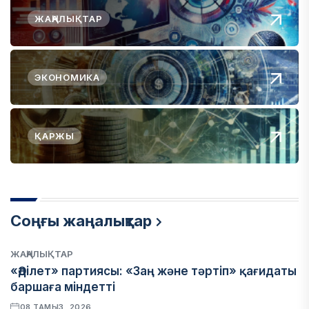
ЖАҢАЛЫҚТАР
ЭКОНОМИКА
ҚАРЖЫ
Соңғы жаңалықтар
ЖАҢАЛЫҚТАР
«Әділет» партиясы: «Заң және тәртіп» қағидаты
баршаға міндетті
08 ТАМЫЗ, 2026