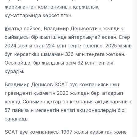
жарияланған компанияның қаржылық
құжаттарында көрсетілген.
Құжатқа сәйкес, Владимир Денисовтың жылдық
сыйақысы бір жыл ішінде айтарлықтай өскен. Егер
2024 жылы оған 224 млн теңге төленсе, 2025 жылы
бұл көрсеткіш шамамен 336 млн теңгеге жеткен.
Осылайша, бір жылдағы өсім 92 млн теңгені
құрады.
Владимир Денисов SCAT әуе компаниясының
президенті қызметін 2020 жылдан бері атқарып
келеді. Сонымен қатар ол компания акцияларының
57 пайызын иеленетін негізгі акционерлердің бірі
саналады.
SCAT әуе компаниясы 1997 жылы құрылған және