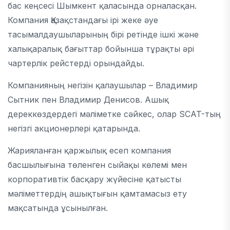
бас кеңсесі Шымкент қаласында орналасқан.
Компания Қазақстандағы ірі жеке әуе
тасымалдаушыларының бірі ретінде ішкі және
халықаралық бағыттар бойынша тұрақты әрі
чартерлік рейстерді орындайды.
Компанияның негізін қалаушылар – Владимир
Сытник пен Владимир Денисов. Ашық
дереккөздердегі мәліметке сәйкес, олар SCAT-тың
негізгі акционерлері қатарында.
Жарияланған қаржылық есеп компания
басшылығына төленген сыйақы көлемі мен
корпоративтік басқару жүйесіне қатысты
мәліметтердің ашықтығын қамтамасыз ету
мақсатында ұсынылған.