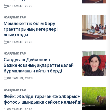
07 ТАМЫЗ, 2026
ЖАҢАЛЫҚТАР
Мемлекеттік білім беру
гранттарының иегерлері
анықталды
07 ТАМЫЗ, 2026
ЖАҢАЛЫҚТАР
Сандуғаш Дүйсенова
Бажкенованың ақпаратты қалай
бұрмалағанын айтып берді
06 ТАМЫЗ, 2026
ЖАҢАЛЫҚТАР
Фейк: Желіде тараған «жолбарыс»
фотосы шындыққа сәйкес келмейді
05 ТАМЫЗ, 2026