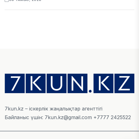
ЭКОНОМИКА
Қазақстан мен Өзбекстан арасындағы тауар
айналымы 4,8 млрд АҚШ долларына жетті
05 ТАМЫЗ, 2026
ҚАРЖЫ
Алматы қалалық МКД мүлікті сатудан
алынатын салық туралы сұрақтарға жауап
берді
05 ТАМЫЗ, 2026
7kun.kz – іскерлік жаңалықтар агенттігі
Байланыс үшін: 7kun.kz@gmail.com +7777 2425522
БИЛІК
«Бәйтерек» холдингінің инвестициялық және
кредиттік портфелі 14,3 трлн теңгеге жетті