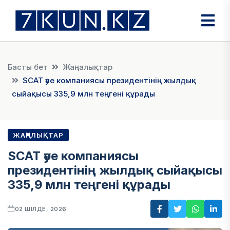
Басты бет
Жаңалықтар
SCAT әуе компаниясы президентінің жылдық
сыйақысы 335,9 млн теңгені құрады
ЖАҢАЛЫҚТАР
SCAT әуе компаниясы
президентінің жылдық сыйақысы
335,9 млн теңгені құрады
02 ШІЛДЕ, 2026