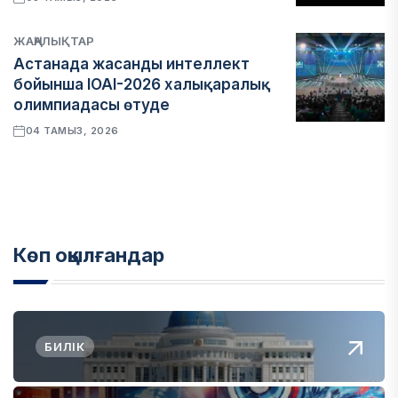
ЖАҢАЛЫҚТАР
Астанада жасанды интеллект
бойынша IOAI-2026 халықаралық
олимпиадасы өтуде
04 ТАМЫЗ, 2026
Көп оқылғандар
БИЛІК