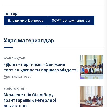
Тегтер:
Владимир Денисов
SCAT әуе компаниясы
Ұқсас материалдар
ЖАҢАЛЫҚТАР
«Әділет» партиясы: «Заң және
тәртіп» қағидаты баршаға міндетті
08 ТАМЫЗ, 2026
ЖАҢАЛЫҚТАР
Мемлекеттік білім беру
гранттарының иегерлері
анықталды