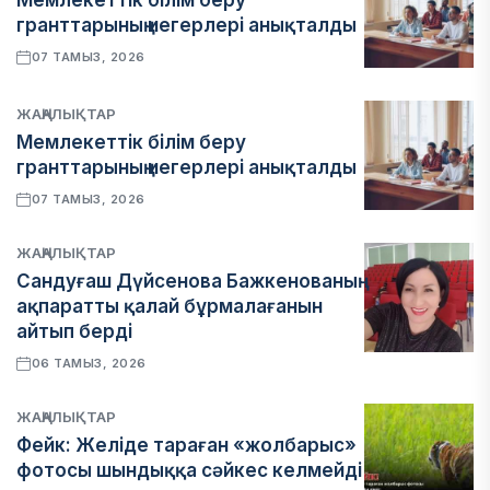
Мемлекеттік білім беру
гранттарының иегерлері анықталды
07 ТАМЫЗ, 2026
ЖАҢАЛЫҚТАР
Мемлекеттік білім беру
гранттарының иегерлері анықталды
07 ТАМЫЗ, 2026
ЖАҢАЛЫҚТАР
Сандуғаш Дүйсенова Бажкенованың
ақпаратты қалай бұрмалағанын
айтып берді
06 ТАМЫЗ, 2026
ЖАҢАЛЫҚТАР
Фейк: Желіде тараған «жолбарыс»
фотосы шындыққа сәйкес келмейді