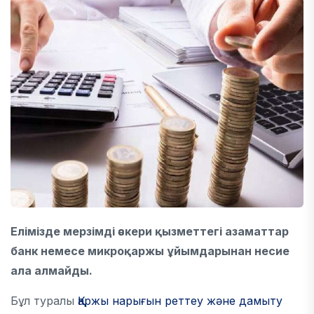
Елімізде мерзімді әскери қызметтегі азаматтар
банк немесе микроқаржы ұйымдарынан несие
ала алмайды.
Бұл туралы
Қаржы нарығын реттеу және дамыту