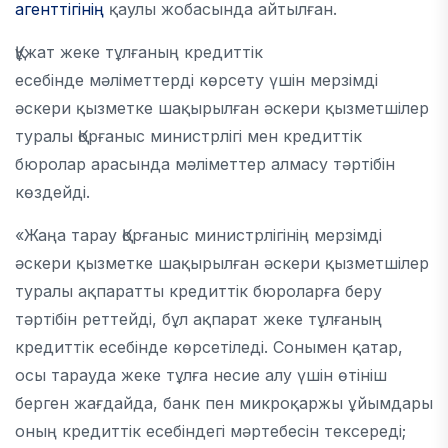
агенттігінің
қаулы жобасында айтылған.
Құжат жеке тұлғаның кредиттік
есебінде мәліметтерді көрсету үшін мерзімді
әскери қызметке шақырылған әскери қызметшілер
туралы Қорғаныс министрлігі мен кредиттік
бюролар арасында мәліметтер алмасу тәртібін
көздейді.
«Жаңа тарау Қорғаныс министрлігінің мерзімді
әскери қызметке шақырылған әскери қызметшілер
туралы ақпаратты кредиттік бюроларға беру
тәртібін реттейді, бұл ақпарат жеке тұлғаның
кредиттік есебінде көрсетіледі. Сонымен қатар,
осы тарауда жеке тұлға несие алу үшін өтініш
берген жағдайда, банк пен микроқаржы ұйымдары
оның кредиттік есебіндегі мәртебесін тексереді;