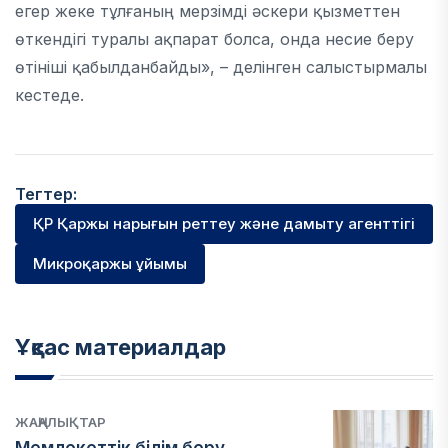
егер жеке тұлғаның мерзімді әскери қызметтен
өткендігі туралы ақпарат болса, онда несие беру
өтініші қабылданбайды», – делінген салыстырмалы
кестеде.
Тегтер:
ҚР Қаржы нарығын реттеу және дамыту агенттігі
Микроқаржы ұйымы
Ұқсас материалдар
ЖАҢАЛЫҚТАР