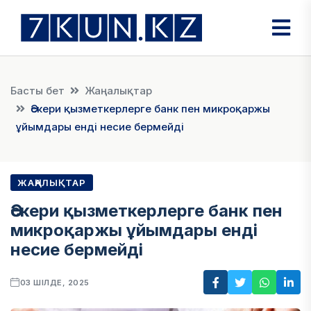
Басты бет
Жаңалықтар
Әскери қызметкерлерге банк пен микроқаржы
ұйымдары енді несие бермейді
ЖАҢАЛЫҚТАР
Әскери қызметкерлерге банк пен
микроқаржы ұйымдары енді
несие бермейді
03 ШІЛДЕ, 2025