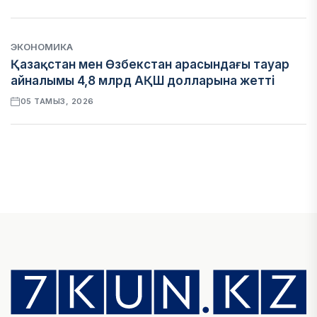
ЭКОНОМИКА
Қазақстан мен Өзбекстан арасындағы тауар
айналымы 4,8 млрд АҚШ долларына жетті
05 ТАМЫЗ, 2026
ҚАРЖЫ
Алматы қалалық МКД мүлікті сатудан
алынатын салық туралы сұрақтарға жауап
берді
05 ТАМЫЗ, 2026
БИЛІК
«Бәйтерек» холдингінің инвестициялық және
кредиттік портфелі 14,3 трлн теңгеге жетті