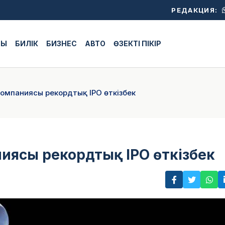
РЕДАКЦИЯ:
ЖЫ
БИЛІК
БИЗНЕС
АВТО
ӨЗЕКТІ ПІКІР
компаниясы рекордтық IPO өткізбек
иясы рекордтық IPO өткізбек