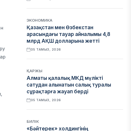
ЭКОНОМИКА
Қазақстан мен Өзбекстан
ен
арасындағы тауар айналымы 4,8
млрд АҚШ долларына жетті
ру
05 ТАМЫЗ, 2026
пар
ҚАРЖЫ
Алматы қалалық МКД мүлікті
сатудан алынатын салық туралы
сұрақтарға жауап берді
,
05 ТАМЫЗ, 2026
БИЛІК
«Бәйтерек» холдингінің