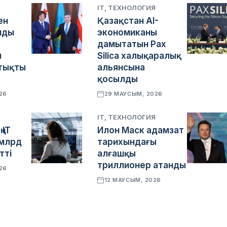
Я
IT, ТЕХНОЛОГИЯ
ен
Қазақстан AI-
нды
экономиканы
дамытатын Pax
ы
Silica халықаралық
тықты
альянсына
қосылды
26
29 МАУСЫМ, 2026
Я
IT, ТЕХНОЛОГИЯ
 IT
Илон Маск адамзат
 млрд
тарихындағы
тті
алғашқы
триллионер атанды
26
12 МАУСЫМ, 2026