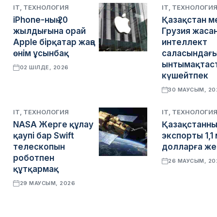
IT, ТЕХНОЛОГИЯ
IT, ТЕХНОЛОГИ
iPhone-ның 20
Қазақстан м
жылдығына орай
Грузия жаса
Apple бірқатар жаңа
интеллект
өнім ұсынбақ
саласындағ
ынтымақтас
02 ШІЛДЕ, 2026
күшейтпек
30 МАУСЫМ, 20
IT, ТЕХНОЛОГИЯ
IT, ТЕХНОЛОГИ
NASA Жерге құлау
Қазақстанның
қаупі бар Swift
экспорты 1,1
телескопын
долларға же
роботпен
26 МАУСЫМ, 20
құтқармақ
29 МАУСЫМ, 2026