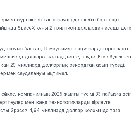
рмен жүргізілген талқылаулардан кейін бастапқы
ір айында SpaceX құны 2 триллион доллардан асады дег
оуд-шоуын бастап, 11 маусымда акцияларды орналасты
миллиард долларға жетеді деп күтілуде. Егер бұл жос
тқан 29 миллиард долларлық рекордтан асып түседі.
ерімен саудалануы ықтимал.
сәйкес, компанияның 2025 жылғы түсімі 33 пайызға өсіп
ерттеулер мен жаңа технологияларды әзірлеуге
ты SpaceX 4,94 миллиард доллар көлемінде таза