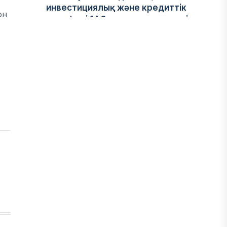
инвестициялық және кредиттік
он
портфелі 14,3 трлн теңгеге жетті
05 ТАМЫЗ, 2026
ҚАРЖЫ
БЖЗҚ-дағы зейнетақы жинақтары
28,09 трлн теңгеге жетті
05 ТАМЫЗ, 2026
ҚАРЖЫ
Отбасы банктің қолдауымен 1,5 жыл
ішінде 40 мыңға жуық отбасы қоныс
тойын тойлады
05 ТАМЫЗ, 2026