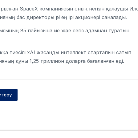
ұрылған SpaceX компаниясын оның негізін қалаушы Ил
яның бас директоры әрі ең ірі акционері саналады.
ғының 85 пайызына ие және сегіз адамнан тұратын
кқа тиесілі xAI жасанды интеллект стартапын сатып
ияның құны 1,25 триллион доларға бағаланған еді.
игеру