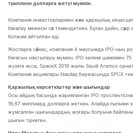
триллион долларға жетуі мүмкін.
Компания инвесторлармен және қаржылық кеңесшіле
бағалау межесін сәл төмендеткен. Бұған дейін, сәу
болжам айтылған еді.
Жоспарға сәйкес, компания 4 маусымда IPO-ның р
бағасын нақтылауы мүмкін. IPO көлемі шамамен 75 
жүзеге асса, SpaceX 2019 жылы Saudi Aramco орна
Компания акциялары Nasdaq биржасында SPCX тик
Қаржылық көрсеткіштер және шығындар
Осы айдың басында жарияланған IPO проспектісіне 
18,67 миллиард долларға жеткен. Алайда ғылыми з
жұмсалған шығындардың жоғары болуына байланыс
шығын тіркеген.