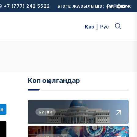
+7 (777) 242 5522
БІЗГЕ ЖАЗЫЛЫҢЫЗ:
Қаз
Рус
Көп оқылғандар
БИЛІК