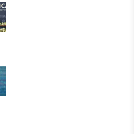
БИЗНЕС
Freedom Travel іссапар
ұйымдастыратын ЖИ агентін іске
қосты
05 ТАМЫЗ, 2026
ЖАҢАЛЫҚТАР
Фейк: Желіде тараған «жолбарыс»
фотосы шындыққа сәйкес келмейді
05 ТАМЫЗ, 2026
ЖАҢАЛЫҚТАР
Астанада жасанды интеллект
бойынша IOAI-2026 халықаралық
олимпиадасы өтуде
04 ТАМЫЗ, 2026