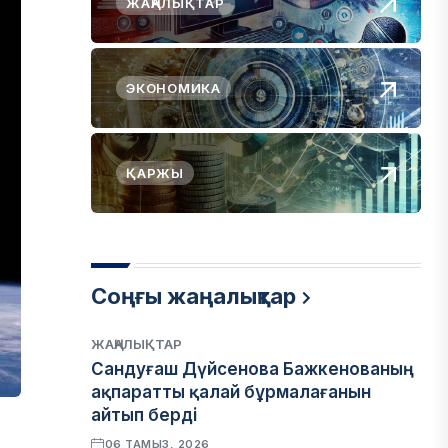
ЖАҢАЛЫҚТАР
ЭКОНОМИКА
ҚАРЖЫ
Соңғы жаңалықтар
ЖАҢАЛЫҚТАР
Сандуғаш Дүйсенова Бажкенованың
ақпаратты қалай бұрмалағанын
айтып берді
06 ТАМЫЗ, 2026