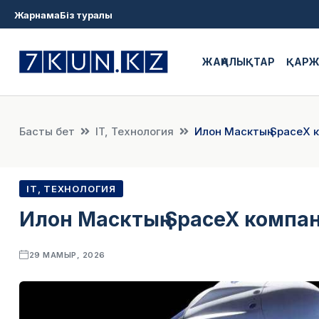
Жарнама
Біз туралы
ЖАҢАЛЫҚТАР
ҚАР
Басты бет
IT, Технология
Илон Масктың SpaceX 
IT, ТЕХНОЛОГИЯ
Илон Масктың SpaceX компан
29 МАМЫР, 2026