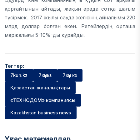
Эдуард Ким компанияның өз құқын сот арқылы
қорғайтынын айтады, жақын арада сотқа шағым
түсірмек. 2017 жылы сауда желісінің айналымы 220
млрд доллар болған екен. Ретейлердің орташа
маржалығы 5-10%-ды құрайды.
Тегтер:
7kun.kz
7күнкз
7күн кз
Қазақстан жаңалықтары
«ТЕХНОДОМ» компаниясы
Kazakhstan business news
Ұқсас материалдар