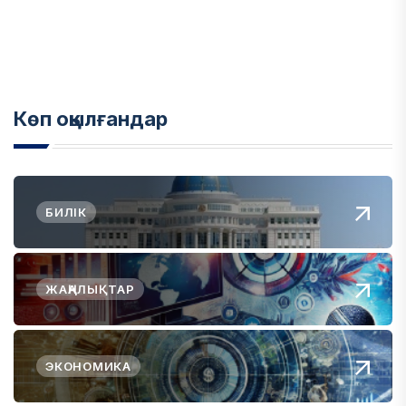
Көп оқылғандар
БИЛІК
ЖАҢАЛЫҚТАР
ЭКОНОМИКА