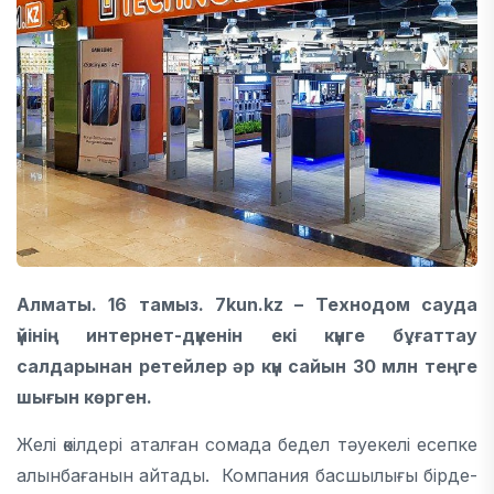
Алматы. 1
6
тамыз. 7kun.kz – Технодом сауда
үйінің интернет-дүкенін екі күнге бұғаттау
салдарынан ретейлер әр күн сайын 30 млн теңге
шығын көрген.
Желі өкілдері аталған сомада бедел тәуекелі есепке
алынбағанын айтады. Компания басшылығы бірде-