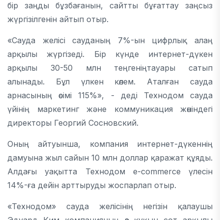
бір заңды бұзбағанын, сайтты бұғаттау заңсыз
жүргізілгенін айтып отыр.
«Сауда желісі сауданың 7%-ын цифрлық алаң
арқылы жүргізеді. Бір күнде интернет-дүкен
арқылы 30-50 млн теңгеніңтауары сатып
алынады. Бұл үлкен көлем. Аталған сауда
арнасының өсімі 115%», - деді Технодом сауда
үйінің маркетинг және коммуникация жөніндегі
директоры Георгий Сосновский.
Оның айтуынша, компания интернет-дүкеннің
дамуына жыл сайын 10 млн доллар қаражат құяды.
Алдағы уақытта Технодом e-commerce үлесін
14%-ға дейін арттыруды жоспарлап отыр.
«Технодом» сауда желісінің негізін қалаушы