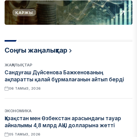
ҚАРЖЫ
Соңғы жаңалықтар
ЖАҢАЛЫҚТАР
Сандуғаш Дүйсенова Бажкенованың
ақпаратты қалай бұрмалағанын айтып берді
06 ТАМЫЗ, 2026
ЭКОНОМИКА
Қазақстан мен Өзбекстан арасындағы тауар
айналымы 4,8 млрд АҚШ долларына жетті
05 ТАМЫЗ, 2026