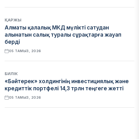
ҚАРЖЫ
Алматы қалалық МКД мүлікті сатудан
алынатын салық туралы сұрақтарға жауап
берді
05 ТАМЫЗ, 2026
БИЛІК
«Бәйтерек» холдингінің инвестициялық және
кредиттік портфелі 14,3 трлн теңгеге жетті
05 ТАМЫЗ, 2026
ҚАРЖЫ
БЖЗҚ-дағы зейнетақы жинақтары 28,09 трлн
теңгеге жетті