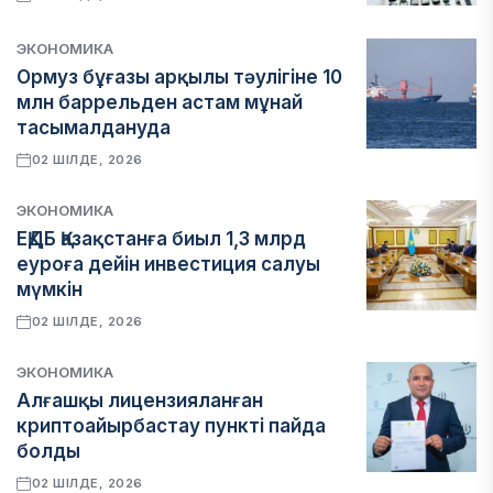
ЭКОНОМИКА
Ормуз бұғазы арқылы тәулігіне 10
млн баррельден астам мұнай
тасымалдануда
02 ШІЛДЕ, 2026
ЭКОНОМИКА
ЕҚДБ Қазақстанға биыл 1,3 млрд
еуроға дейін инвестиция салуы
мүмкін
02 ШІЛДЕ, 2026
ЭКОНОМИКА
Алғашқы лицензияланған
криптоайырбастау пункті пайда
болды
02 ШІЛДЕ, 2026