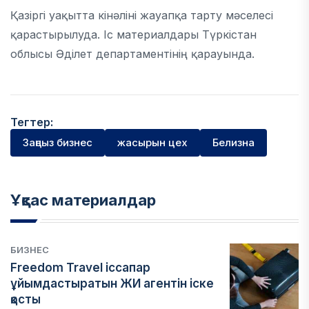
Қазіргі уақытта кінәліні жауапқа тарту мәселесі
қарастырылуда. Іс материалдары Түркістан
облысы Әділет департаментінің қарауында.
Тегтер:
Заңсыз бизнес
жасырын цех
Белизна
Ұқсас материалдар
БИЗНЕС
Freedom Travel іссапар
ұйымдастыратын ЖИ агентін іске
қосты