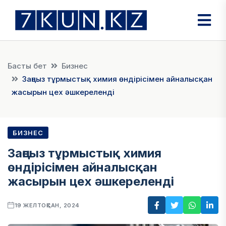
Басты бет
Бизнес
Заңсыз тұрмыстық химия өндірісімен айналысқан
жасырын цех әшкереленді
БИЗНЕС
Заңсыз тұрмыстық химия
өндірісімен айналысқан
жасырын цех әшкереленді
19 ЖЕЛТОҚСАН, 2024