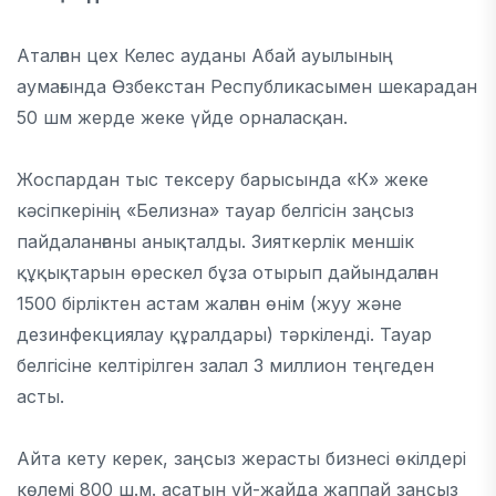
Аталған цех Келес ауданы Абай ауылының
аумағында Өзбекстан Республикасымен шекарадан
50 шм жерде жеке үйде орналасқан.
Жоспардан тыс тексеру барысында «К» жеке
кәсіпкерінің «Белизна» тауар белгісін заңсыз
пайдаланғаны анықталды. Зияткерлік меншік
құқықтарын өрескел бұза отырып дайындалған
1500 бірліктен астам жалған өнім (жуу және
дезинфекциялау құралдары) тәркіленді. Тауар
белгісіне келтірілген залал 3 миллион теңгеден
асты.
Айта кету керек, заңсыз жерасты бизнесі өкілдері
көлемі 800 ш.м. асатын үй-жайда жаппай заңсыз