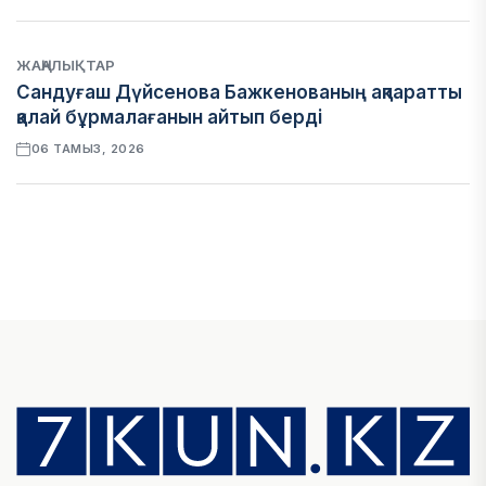
ЖАҢАЛЫҚТАР
Сандуғаш Дүйсенова Бажкенованың ақпаратты
қалай бұрмалағанын айтып берді
06 ТАМЫЗ, 2026
ЭКОНОМИКА
Қазақстан мен Өзбекстан арасындағы тауар
айналымы 4,8 млрд АҚШ долларына жетті
05 ТАМЫЗ, 2026
ҚАРЖЫ
Алматы қалалық МКД мүлікті сатудан алынатын
салық туралы сұрақтарға жауап берді
05 ТАМЫЗ, 2026