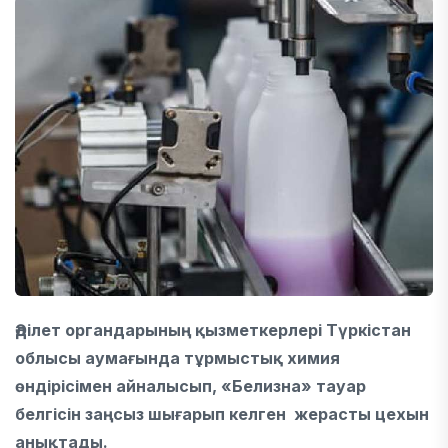
Әділет органдарының қызметкерлері Түркістан
облысы аумағында тұрмыстық химия
өндірісімен айналысып, «Белизна» тауар
белгісін заңсыз шығарып келген жерасты цехын
анықтады.