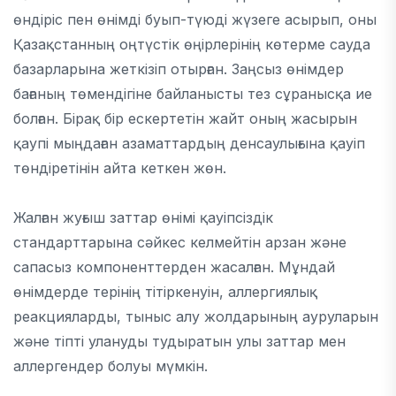
өндіріс пен өнімді буып-түюді жүзеге асырып, оны
Қазақстанның оңтүстік өңірлерінің көтерме сауда
базарларына жеткізіп отырған. Заңсыз өнімдер
бағаның төмендігіне байланысты тез сұранысқа ие
болған. Бірақ бір ескертетін жайт оның жасырын
қаупі мыңдаған азаматтардың денсаулығына қауіп
төндіретінін айта кеткен жөн.
Жалған жуғыш заттар өнімі қауіпсіздік
стандарттарына сәйкес келмейтін арзан және
сапасыз компоненттерден жасалған. Мұндай
өнімдерде терінің тітіркенуін, аллергиялық
реакцияларды, тыныс алу жолдарының ауруларын
және тіпті улануды тудыратын улы заттар мен
аллергендер болуы мүмкін.