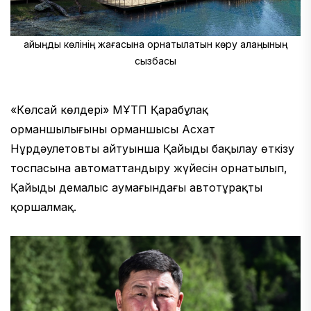
Қайыңды көлінің жағасына орнатылатын көру алаңының
сызбасы
«Көлсай көлдері» МҰТП Қарабұлақ
орманшылығының орманшысы Асхат
Нұрдәулетовтың айтуынша Қайыңды бақылау өткізу
тоспасына автоматтандыру жүйесін орнатылып,
Қайыңды демалыс аумағындағы автотұрақты
қоршалмақ.