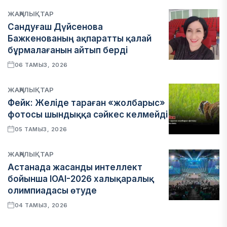
ЖАҢАЛЫҚТАР
Сандуғаш Дүйсенова
Бажкенованың ақпаратты қалай
бұрмалағанын айтып берді
06 ТАМЫЗ, 2026
ЖАҢАЛЫҚТАР
Фейк: Желіде тараған «жолбарыс»
фотосы шындыққа сәйкес келмейді
05 ТАМЫЗ, 2026
ЖАҢАЛЫҚТАР
Астанада жасанды интеллект
бойынша IOAI-2026 халықаралық
олимпиадасы өтуде
04 ТАМЫЗ, 2026