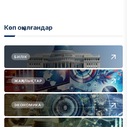
Көп оқылғандар
БИЛІК
ЖАҢАЛЫҚТАР
ЭКОНОМИКА