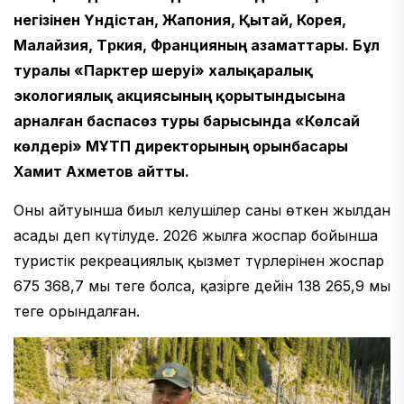
негізінен Үндістан, Жапония, Қытай, Корея,
Малайзия, Түркия, Францияның азаматтары. Бұл
туралы «Парктер шеруі» халықаралық
экологиялық акциясының қорытындысына
арналған баспасөз туры барысында «Көлсай
көлдері» МҰТП директорының орынбасары
Хамит Ахметов айтты.
Оның айтуынша биыл келушілер саны өткен жылдан
асады деп күтілуде. 2026 жылға жоспар бойынша
туристік рекреациялық қызмет түрлерінен жоспар
675 368,7 мың теңге болса, қазірге дейін 138 265,9 мың
теңге орындалған.