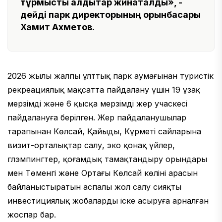
тұрмыстық қалдықтар жинақталды», -
дейді
парк директорының орынбасары
Хамит Ахметов.
2026 жылы жалпы ұлттық парк аумағынан туристік
рекреациялық мақсатта пайдалану үшін 19 ұзақ
мерзімді және 6 қысқа мерзімді жер учаскесі
пайдалануға берілген. Жер пайдаланушылар
тарапынан Көлсай, Қайыңды, Күрметі сайларына
визит-орталықтар салу, эко қонақ үйлер,
глэмпингтер, қоғамдық тамақтандыру орындары
мен Төменгі және Ортаңғы Көлсай көлінің арасын
байланыстыратын аспалы жол салу сияқты
инвестициялық жобаларды іске асыруға арналған
жоспар бар.