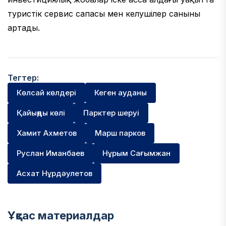
туристік сервис сапасы мен келушілер санының
артады.
Тегтер:
Көлсай көлдері
Кеген ауданы
Қайыңды көлі
Парктер шеруі
Хамит Ахметов
Марш парков
Руслан Иманбаев
Нұрым Сағымжан
Асхат Нұрдәулетов
Ұқсас материалдар