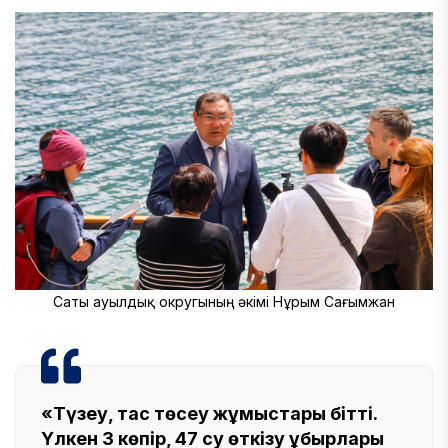
Саты ауылдық округының әкімі Нұрым Сағымжан
«Түзеу, тас төсеу жұмыстары бітті.
Үлкен 3 көпір, 47 су өткізу құбырлары