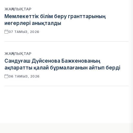
ЖАҢАЛЫҚТАР
Мемлекеттік білім беру гранттарының
иегерлері анықталды
07 ТАМЫЗ, 2026
ЖАҢАЛЫҚТАР
Сандуғаш Дүйсенова Бажкенованың
ақпаратты қалай бұрмалағанын айтып берді
06 ТАМЫЗ, 2026
ЭКОНОМИКА
Қазақстан мен Өзбекстан арасындағы тауар
айналымы 4,8 млрд АҚШ долларына жетті
05 ТАМЫЗ, 2026