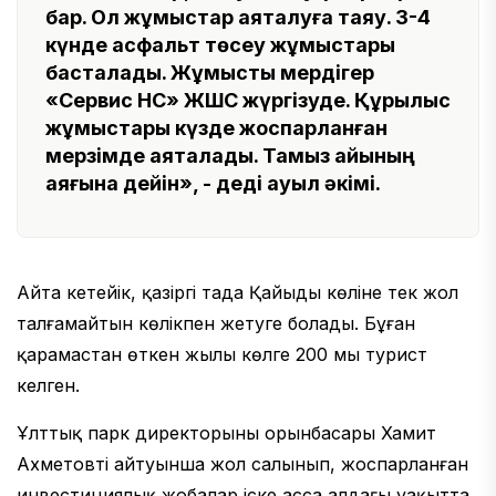
бар. Ол жұмыстар аяқталуға таяу. 3-4
күнде асфальт төсеу жұмыстары
басталады. Жұмысты мердігер
«Сервис НС» ЖШС жүргізуде. Құрылыс
жұмыстары күзде жоспарланған
мерзімде аяқталады. Тамыз айының
аяғына дейін», - деді ауыл әкімі.
Айта кетейік, қазіргі таңда Қайыңды көліне тек жол
талғамайтын көлікпен жетуге болады. Бұған
қарамастан өткен жылы көлге 200 мың турист
келген.
Ұлттық парк директорының орынбасары Хамит
Ахметовтің айтуынша жол салынып, жоспарланған
инвестициялық жобалар іске асса алдағы уақытта