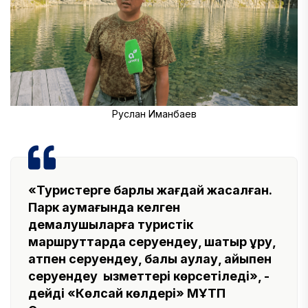
Руслан Иманбаев
«Туристерге барлық жағдай жасалған.
Парк аумағында келген
демалушыларға туристік
маршруттарда серуендеу, шатыр құру,
атпен серуендеу, балық аулау, қайықпен
серуендеу қызметтері көрсетіледі», -
дейді «Көлсай көлдері» МҰТП