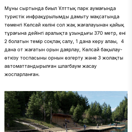
Мұның сыртында биыл Ұлттық парк аумағында
туристік инфрақұрылымды дамыту мақсатында
төменгі Көлсай көлінің сол жақ жағалауынан қайық
тұрағына дейінгі аралықта ұзындығы 370 метр, ені
2 болатын темір соқпақ салу, 1 дана көру алаңы, 4
дана от жағатын орын даярлау, Көлсай бақылау-
өткізу тоспасының орнын өзгерту және 3 жолақты
автоматтандырылған шлагбаум жасау
жоспарланған.