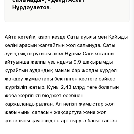
Нұрдәулетов.
Айта кетейік, азіргі кезде Саты ауылы мен Қайыңды
көлінің арасын жалғайтын жол салынуда. Саты
ауылдық округының әкімі Нұрым Сағымжанның
айтуынша жалпы ұзындығы 9,9 шақырымды
құрайтын аудандық маңызы бар жолды күрделі
жөндеу жұмыстары бекітілген кестеге сәйкес
жүргізіліп жатыр. Құны 2,43 млрд теңге болатын
жоба жергілікті бюджет есебінен
қаржыландырылған. Ал негізгі жұмыстар жол
жабынының сапасын жақсартуға және жол
қозғалысы қауіпсіздігін арттыруға бағытталған.