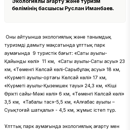
Экологиялық ағарту және туризм
бөлімінің басшысы Руслан Иманбаев.
Оның айтуынша экологиялық және танымдық
туризмді дамыту мақсатында ұлттық парк
аумағында 9 туристік бағыт: «Саты ауылы-
Қайынды көлі» 11 км, «Саты ауылы-Саты асуы» 23
км, «Төменгі Көлсай көлі-Сарыбұлақ асуы» 18 км,
«Күрметі ауылы-ортаңғы Көлсай көлі» 17 км,
«Күрметі ауылы-Қыземшек тауы» 24,3 км, «Кіші
Өрікті сайы-Мәжі көлі» 6 км, «Төменгі Көлсай көлі»
3,5 км, «Таңбалы тас»-5,5 км, «Алғабас ауылы –
Суықтоғай шатқалы» - 4,5 км, жұмыс істеп тұр.
Ұлттық парк аумағында экологиялық ағарту мен