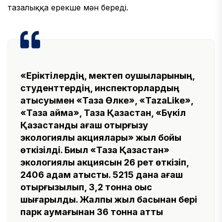
тазалыққа ерекше мән береді.
«Еріктілердің, мектеп оқушыларының,
студенттердің, инспекторлардың
қатысуымен «Таза Өлке», «TazaLike»,
«Таза аймақ», Таза Қазақстан, «Бүкіл
Қазақстандық ағаш отырғызу
экологиялық акциялары» жыл бойы
өткізілді. Биыл «Таза Қазақстан»
экологиялық акциясын 26 рет өткізіп,
2406 адам қатысты. 5215 дана ағаш
отырғызылып, 3,2 тонна қоқыс
шығарылды. Жалпы жыл басынан бері
парк аумағынан 36 тонна қатты