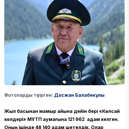
Фотоларды түсірген:
Досжан Балабекұлы
Жыл басынан мамыр айына дейін бері «Көлсай
көлдері» МҰТП аумағына 121 962 адам келген.
Оның ішінде 48 140 адам шетелдік. Олар