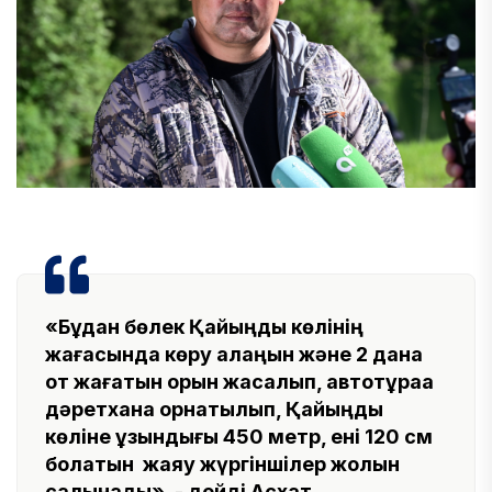
«Бұдан бөлек Қайыңды көлінің
жағасында көру алаңын және 2 дана
от жағатын орын жасалып, автотұраққа
дәретхана орнатылып, Қайыңды
көліне ұзындығы 450 метр, ені 120 см
болатын жаяу жүргіншілер жолын
салынады», - дейді Асхат