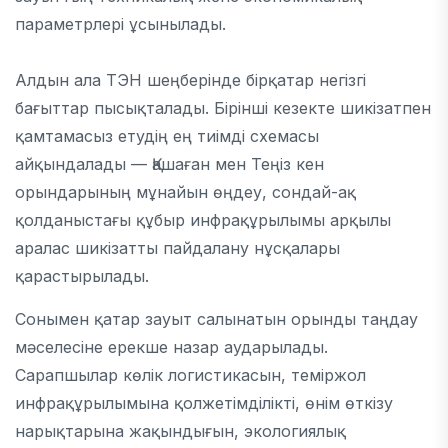
параметрлері ұсынылады.
Алдын ала ТЭН шеңберінде бірқатар негізгі
бағыттар пысықталады. Бірінші кезекте шикізатпен
қамтамасыз етудің ең тиімді схемасы
айқындалады — Қашаған мен Теңіз кен
орындарының мұнайын өңдеу, сондай-ақ
қолданыстағы құбыр инфрақұрылымы арқылы
аралас шикізатты пайдалану нұсқалары
қарастырылады.
Сонымен қатар зауыт салынатын орынды таңдау
мәселесіне ерекше назар аударылады.
Сарапшылар көлік логистикасын, теміржол
инфрақұрылымына қолжетімділікті, өнім өткізу
нарықтарына жақындығын, экологиялық