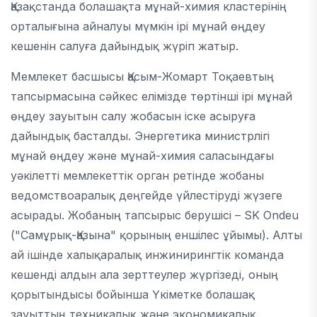
Қазақстанда болашақта мұнай-химия кластерінің
орталығына айналуы мүмкін ірі мұнай өңдеу
кешенін салуға дайындық жүріп жатыр.
Мемлекет басшысы Қасым-Жомарт Тоқаевтың
тапсырмасына сәйкес елімізде төртінші ірі мұнай
өңдеу зауытын салу жобасын іске асыруға
дайындық басталды. Энергетика министрлігі
мұнай өңдеу және мұнай-химия саласындағы
уәкілетті мемлекеттік орган ретінде жобаны
ведомствоаралық деңгейде үйлестіруді жүзеге
асырады. Жобаның тапсырыс берушісі – SK Ondeu
("Самұрық-Қазына" қорының еншілес ұйымы). Алты
ай ішінде халықаралық инжинирингтік команда
кешенді алдын ала зерттеулер жүргізеді, оның
қорытындысы бойынша Үкіметке болашақ
зауыттың техникалық және экономикалық