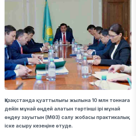
Қазақстанда қуаттылығы жылына 10 млн тоннаға
дейін мұнай өңдей алатын төртінші ірі мұнай
өңдеу зауытын (МӨЗ) салу жобасы практикалық
іске асыру кезеңіне өтуде.