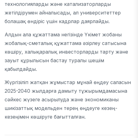
технологияларды және катализаторларды
жетілдірумен айналысады, ал университеттер
болашақ өндіріс үшін кадрлар даярлайды.
Алдын ала құжаттама негізінде Үкімет жобаны
жобалық-сметалық құжаттама әзірлеу сатысына
көшіру, халықаралық инвесторларды тарту және
зауыт құрылысын бастау туралы шешім
қабылдайды.
Жүргізіліп жатқан жұмыстар мұнай өңдеу саласын
2025-2040 жылдарға дамыту тұжырымдамасына
сәйкес жүзеге асырылуда және экономиканы
шикізаттық модельден терең өңдеуге кезең-
кезеңімен көшіруге бағытталған.