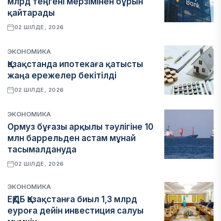
млрд теңгені мерзімінен бұрын
қайтарады
02 ШІЛДЕ, 2026
ЭКОНОМИКА
Қазақстанда ипотекаға қатысты
жаңа ережелер бекітілді
02 ШІЛДЕ, 2026
ЭКОНОМИКА
Ормуз бұғазы арқылы тәулігіне 10
млн баррельден астам мұнай
тасымалдануда
02 ШІЛДЕ, 2026
ЭКОНОМИКА
ЕҚДБ Қазақстанға биыл 1,3 млрд
еуроға дейін инвестиция салуы