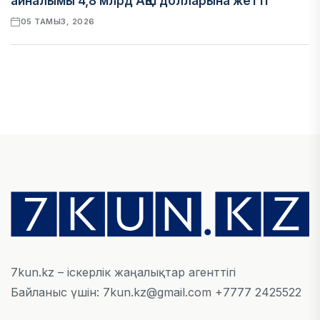
айналымы 4,8 млрд АҚШ долларына жетті
05 ТАМЫЗ, 2026
ҚАРЖЫ
Алматы қалалық МКД мүлікті сатудан
алынатын салық туралы сұрақтарға жауап
берді
05 ТАМЫЗ, 2026
БИЛІК
«Бәйтерек» холдингінің инвестициялық және
кредиттік портфелі 14,3 трлн теңгеге жетті
05 ТАМЫЗ, 2026
7kun.kz – іскерлік жаңалықтар агенттігі
Байланыс үшін: 7kun.kz@gmail.com +7777 2425522
ҚАРЖЫ