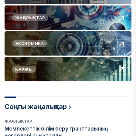
ЖАҢАЛЫҚТАР
ЭКОНОМИКА
ҚАРЖЫ
Соңғы жаңалықтар
ЖАҢАЛЫҚТАР
Мемлекеттік білім беру гранттарының
иегерлері анықталды