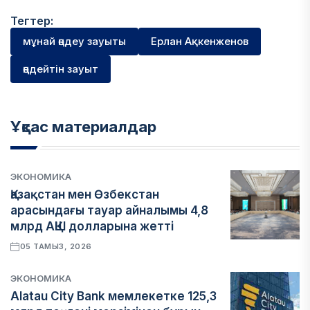
Тегтер:
мұнай өңдеу зауыты
Ерлан Ақкенженов
өңдейтін зауыт
Ұқсас материалдар
ЭКОНОМИКА
Қазақстан мен Өзбекстан
арасындағы тауар айналымы 4,8
млрд АҚШ долларына жетті
05 ТАМЫЗ, 2026
ЭКОНОМИКА
Alatau City Bank мемлекетке 125,3