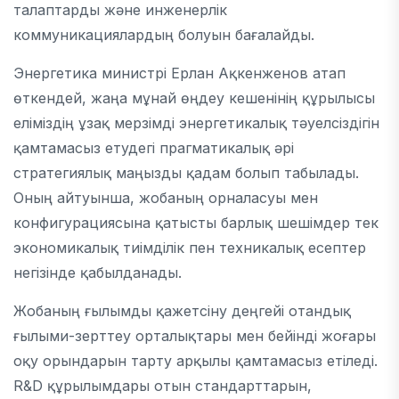
талаптарды және инженерлік
коммуникациялардың болуын бағалайды.
Энергетика министрі Ерлан Ақкенженов атап
өткендей, жаңа мұнай өңдеу кешенінің құрылысы
еліміздің ұзақ мерзімді энергетикалық тәуелсіздігін
қамтамасыз етудегі прагматикалық әрі
стратегиялық маңызды қадам болып табылады.
Оның айтуынша, жобаның орналасуы мен
конфигурациясына қатысты барлық шешімдер тек
экономикалық тиімділік пен техникалық есептер
негізінде қабылданады.
Жобаның ғылымды қажетсіну деңгейі отандық
ғылыми-зерттеу орталықтары мен бейінді жоғары
оқу орындарын тарту арқылы қамтамасыз етіледі.
R&D құрылымдары отын стандарттарын,