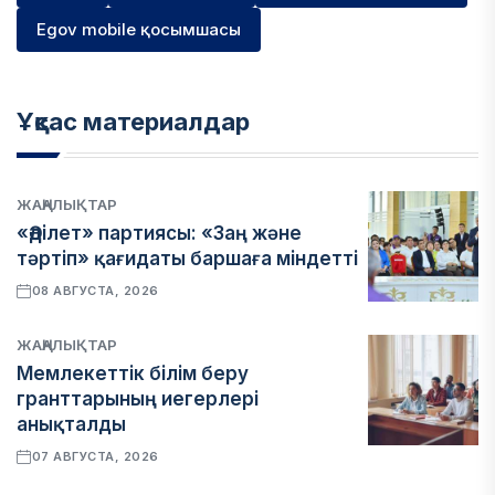
Egov mobile қосымшасы
Ұқсас материалдар
ЖАҢАЛЫҚТАР
«Әділет» партиясы: «Заң және
тәртіп» қағидаты баршаға міндетті
08 АВГУСТА, 2026
ЖАҢАЛЫҚТАР
Мемлекеттік білім беру
гранттарының иегерлері
анықталды
07 АВГУСТА, 2026