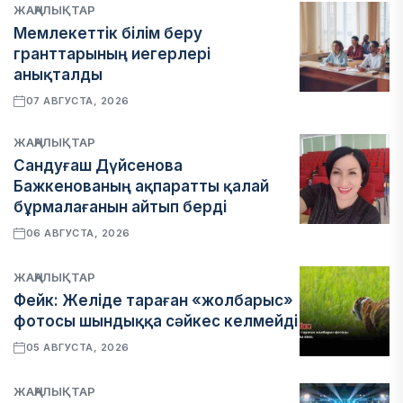
ЖАҢАЛЫҚТАР
Мемлекеттік білім беру
гранттарының иегерлері
анықталды
07 АВГУСТА, 2026
ЖАҢАЛЫҚТАР
Сандуғаш Дүйсенова
Бажкенованың ақпаратты қалай
бұрмалағанын айтып берді
06 АВГУСТА, 2026
ЖАҢАЛЫҚТАР
Фейк: Желіде тараған «жолбарыс»
фотосы шындыққа сәйкес келмейді
05 АВГУСТА, 2026
ЖАҢАЛЫҚТАР