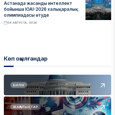
Астанада жасанды интеллект
бойынша IOAI-2026 халықаралық
олимпиадасы өтуде
04 АВГУСТА, 2026
Көп оқылғандар
БИЛІК
ЖАҢАЛЫҚТАР