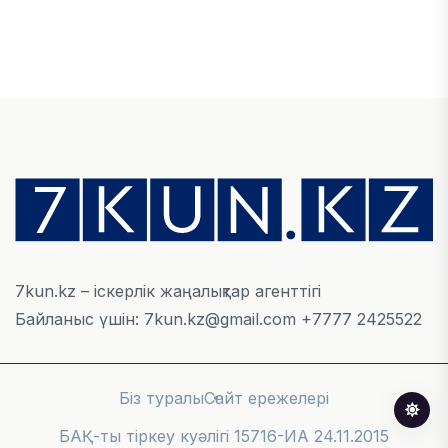
ЭКОНОМИКА
Қазақстан мен Өзбекстан арасындағы тауар
айналымы 4,8 млрд АҚШ долларына жетті
05 АВГУСТА, 2026
ҚАРЖЫ
Алматы қалалық МКД мүлікті сатудан
алынатын салық туралы сұрақтарға жауап
берді
05 АВГУСТА, 2026
7kun.kz – іскерлік жаңалықтар агенттігі
Байланыс үшін: 7kun.kz@gmail.com +7777 2425522
БИЛІК
«Бәйтерек» холдингінің инвестициялық және
кредиттік портфелі 14,3 трлн теңгеге жетті
Біз туралы
Сайт ережелері
05 АВГУСТА, 2026
БАҚ-ты тіркеу куәлігі 15716-ИА 24.11.2015