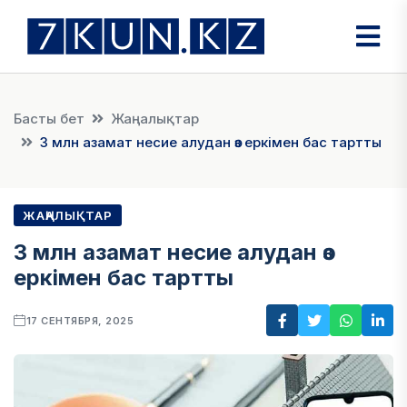
Басты бет
Жаңалықтар
3 млн азамат несие алудан өз еркімен бас тартты
ЖАҢАЛЫҚТАР
3 млн азамат несие алудан өз
еркімен бас тартты
17 СЕНТЯБРЯ, 2025