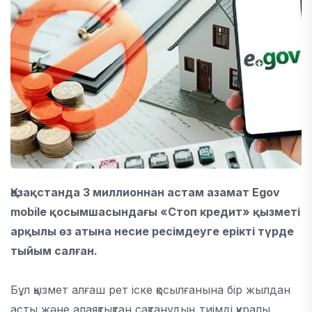
Қазақстанда 3 миллионнан астам азамат Egov
mobile қосымшасындағы «Стоп кредит» қызметі
арқылы өз атына несие ресімдеуге ерікті түрде
тыйым салған.
Бұл қызмет алғаш рет іске қосылғанына бір жылдан
асты және алаяқтықтан сақтанудың тиімді құралы