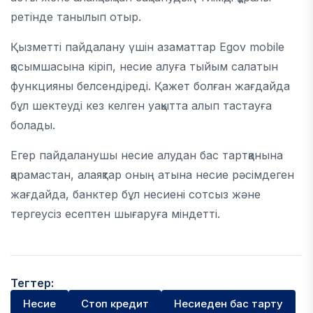
ретінде танылып отыр.
Қызметті пайдалану үшін азаматтар Egov mobile
қосымшасына кіріп, несие алуға тыйым салатын
функцияны белсендіреді. Қажет болған жағдайда
бұл шектеуді кез келген уақытта алып тастауға
болады.
Егер пайдаланушы несие алудан бас тартқанына
қарамастан, алаяқтар оның атына несие рәсімдеген
жағдайда, банктер бұл несиені сотсыз және
тергеусіз есептен шығаруға міндетті.
Тегтер:
Несие
Стоп кредит
Несиеден бас тарту