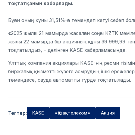
тоқтатқанын хабарлады.
Бұған оның құны 31,51%-ға төмендеп кетуі себеп болғ
«2025 жылғы 21 мамырда жасалған соңғы KZTK мәміле
жылғы 22 мамырда бір акцияның құны 39 999,99 тең
тоқтатылды», – делінген KASE хабарламасында.
Ұлттық компания акциялары KASE-нің ресми тізімі
биржалық қызметті жүзеге асырудың ішкі ережелерін
төмендесе, сауда автоматты түрде тоқтатылады.
Тегтер:
KASE
«Қазақтелеком»
Акция