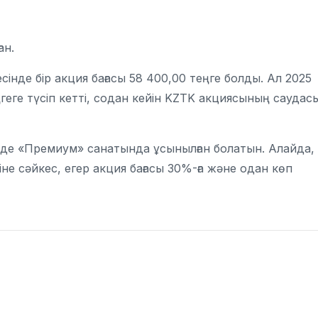
ан.
сінде бір акция бағасы 58 400,00 теңге болды. Ал 2025
геге түсіп кетті, содан кейін KZTK акциясының саудас
нде «Премиум» санатында ұсынылған болатын. Алайда,
е сәйкес, егер акция бағасы 30%-ға және одан көп