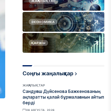
ЖАҢАЛЫҚТАР
ЭКОНОМИКА
ҚАРЖЫ
Соңғы жаңалықтар
ЖАҢАЛЫҚТАР
Сандуғаш Дүйсенова Бажкенованың
ақпаратты қалай бұрмалағанын айтып
берді
06 АВГУСТА, 2026