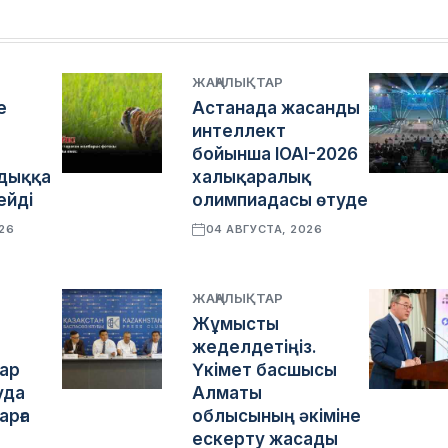
ЖАҢАЛЫҚТАР
е
Астанада жасанды
интеллект
бойынша IOAI-2026
дыққа
халықаралық
ейді
олимпиадасы өтуде
026
04 АВГУСТА, 2026
ЖАҢАЛЫҚТАР
Жұмысты
жеделдетіңіз.
ар
Үкімет басшысы
уда
Алматы
рға
облысының әкіміне
ескерту жасады