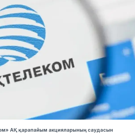
еком» АҚ қарапайым акцияларының саудасын