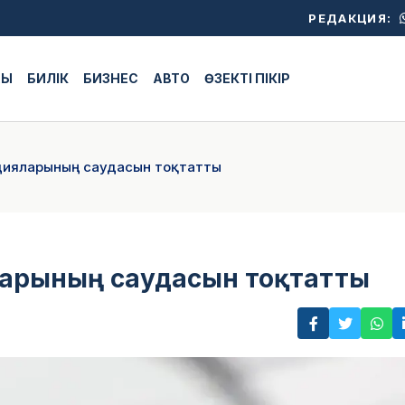
РЕДАКЦИЯ:
ЖЫ
БИЛІК
БИЗНЕС
АВТО
ӨЗЕКТІ ПІКІР
кцияларының саудасын тоқтатты
ларының саудасын тоқтатты