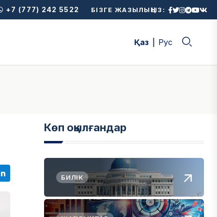
+7 (777) 242 5522
БІЗГЕ ЖАЗЫЛЫҢЫЗ:
Қаз
Рус
Көп оқылғандар
БИЛІК