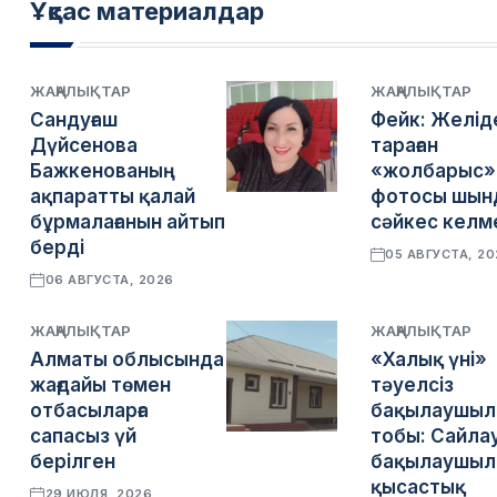
Ұқсас материалдар
ЖАҢАЛЫҚТАР
ЖАҢАЛЫҚТАР
Сандуғаш
Фейк: Желід
Дүйсенова
тараған
Бажкенованың
«жолбарыс»
ақпаратты қалай
фотосы шын
бұрмалағанын айтып
сәйкес келм
берді
05 АВГУСТА, 2
06 АВГУСТА, 2026
ЖАҢАЛЫҚТАР
ЖАҢАЛЫҚТАР
Алматы облысында
«Халық үні»
жағдайы төмен
тәуелсіз
отбасыларға
бақылаушыл
сапасыз үй
тобы: Сайла
берілген
бақылаушыла
қысастық
29 ИЮЛЯ, 2026