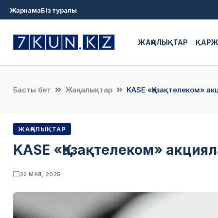
Жарнама
Біз туралы
ЖАҢАЛЫҚТАР
ҚАР
Басты бет
Жаңалықтар
KASE «Қазақтелеком» а
ЖАҢАЛЫҚТАР
KASE «Қазақтелеком» акция
22 МАЯ, 2025