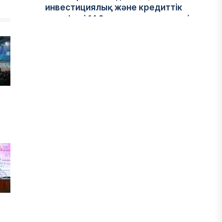
инвестициялық және кредиттік
портфелі 14,3 трлн теңгеге жетті
05 АВГУСТА, 2026
ҚАРЖЫ
БЖЗҚ-дағы зейнетақы жинақтары
28,09 трлн теңгеге жетті
05 АВГУСТА, 2026
ҚАРЖЫ
Отбасы банктің қолдауымен 1,5 жыл
ішінде 40 мыңға жуық отбасы қоныс
тойын тойлады
05 АВГУСТА, 2026