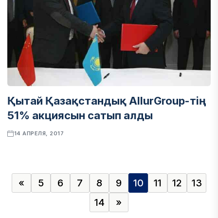
Қытай Қазақстандық AllurGroup-тің
51% акциясын сатып алды
14 АПРЕЛЯ, 2017
«
5
6
7
8
9
10
11
12
13
14
»