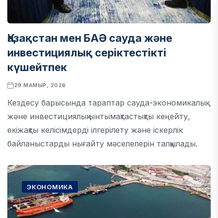
Қазақстан мен БАӘ сауда және
инвестициялық серіктестікті
күшейтпек
29 МАМЫР, 2026
Кездесу барысында тараптар сауда-экономикалық
және инвестициялық ынтымақтастықты кеңейту,
екіжақты келісімдерді ілгерілету және іскерлік
байланыстарды нығайту мәселелерін талқылады.
ЭКОНОМИКА