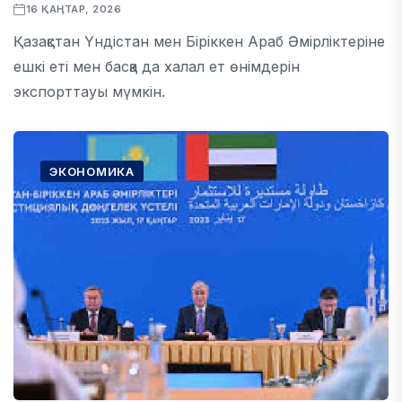
16 ҚАҢТАР, 2026
Қазақстан Үндістан мен Біріккен Араб Әмірліктеріне
ешкі еті мен басқа да халал ет өнімдерін
экспорттауы мүмкін.
ЭКОНОМИКА