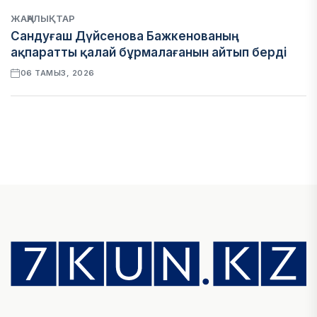
ЖАҢАЛЫҚТАР
Сандуғаш Дүйсенова Бажкенованың
ақпаратты қалай бұрмалағанын айтып берді
06 ТАМЫЗ, 2026
ЭКОНОМИКА
Қазақстан мен Өзбекстан арасындағы тауар
айналымы 4,8 млрд АҚШ долларына жетті
05 ТАМЫЗ, 2026
ҚАРЖЫ
Алматы қалалық МКД мүлікті сатудан
алынатын салық туралы сұрақтарға жауап
берді
05 ТАМЫЗ, 2026