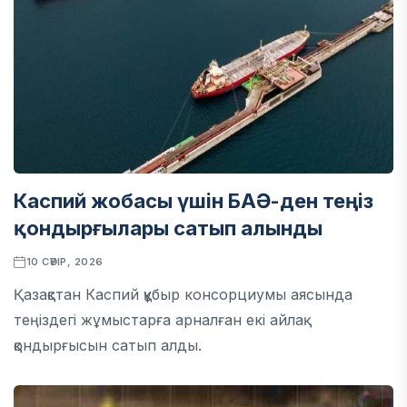
Каспий жобасы үшін БАӘ-ден теңіз
қондырғылары сатып алынды
10 СӘУІР, 2026
Қазақстан Каспий құбыр консорциумы аясында
теңіздегі жұмыстарға арналған екі айлақ
қондырғысын сатып алды.