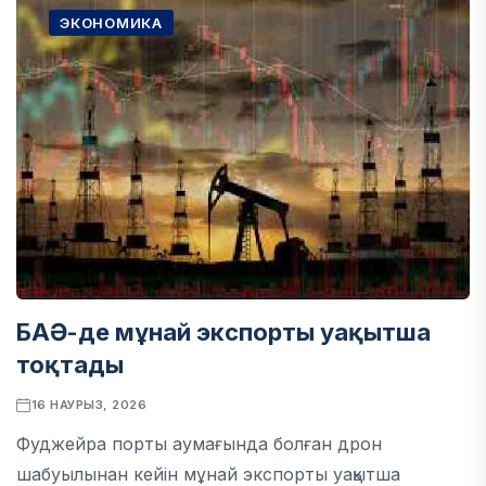
ЭКОНОМИКА
БАӘ-де мұнай экспорты уақытша
тоқтады
16 НАУРЫЗ, 2026
Фуджейра порты аумағында болған дрон
шабуылынан кейін мұнай экспорты уақытша