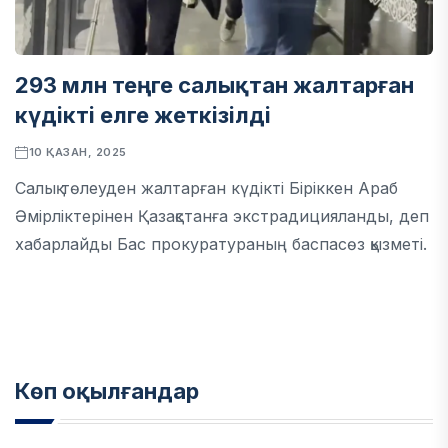
293 млн теңге салықтан жалтарған
күдікті елге жеткізілді
10 ҚАЗАН, 2025
Салық төлеуден жалтарған күдікті Біріккен Араб
Әмірліктерінен Қазақстанға экстрадицияланды, деп
хабарлайды Бас прокуратураның баспасөз қызметі.
Көп оқылғандар