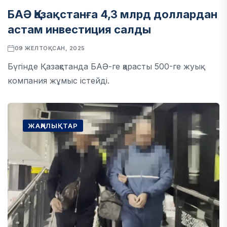
БАӘ Қазақстанға 4,3 млрд доллардан
астам инвестиция салды
09 ЖЕЛТОҚСАН, 2025
Бүгінде Қазақстанда БАӘ-ге қарасты 500-ге жуық
компания жұмыс істейді.
ЖАҢАЛЫҚТАР