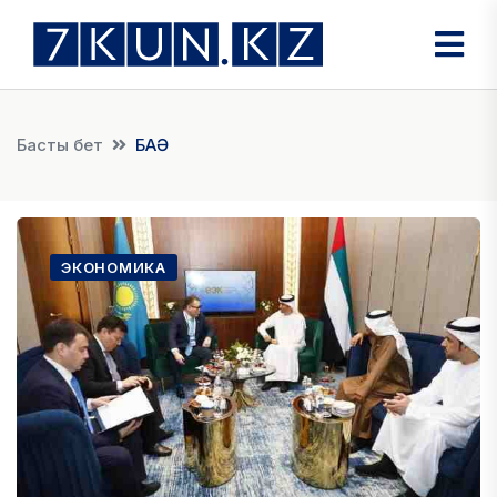
Басты бет
БАӘ
ЭКОНОМИКА