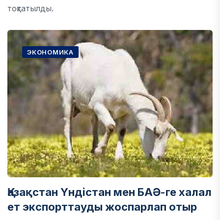
тоқтатылды.
ЭКОНОМИКА
Қазақстан Үндістан мен БАӘ-ге халал
ет экспорттауды жоспарлап отыр