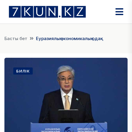
Басты бет
Еуразиялық экономикалық одақ
БИЛІК