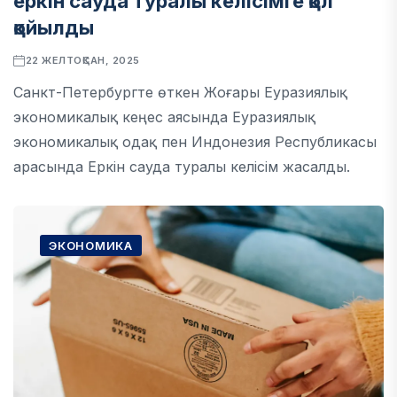
еркін сауда туралы келісімге қол
қойылды
22 ЖЕЛТОҚСАН, 2025
Санкт-Петербургте өткен Жоғары Еуразиялық
экономикалық кеңес аясында Еуразиялық
экономикалық одақ пен Индонезия Республикасы
арасында Еркін сауда туралы келісім жасалды.
ЭКОНОМИКА