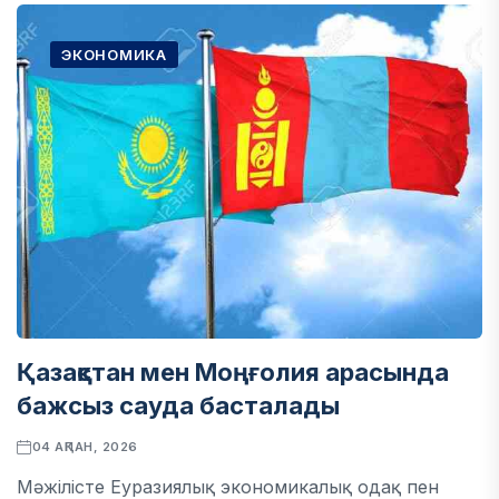
ЭКОНОМИКА
Қазақстан мен Моңғолия арасында
бажсыз сауда басталады
04 АҚПАН, 2026
Мәжілісте Еуразиялық экономикалық одақ пен