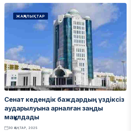
ЖАҢАЛЫҚТАР
Сенат кедендік баждардың үздіксіз
аударылуына арналған заңды
мақұлдады
30 ҚАҢТАР, 2025