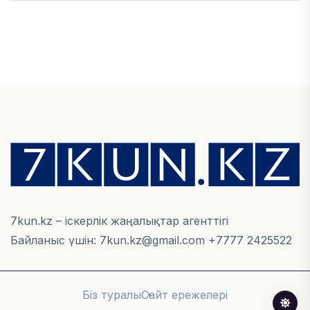
ЭКОНОМИКА
Қазақстан мен Өзбекстан арасындағы тауар
айналымы 4,8 млрд АҚШ долларына жетті
05 ТАМЫЗ, 2026
ҚАРЖЫ
Алматы қалалық МКД мүлікті сатудан
алынатын салық туралы сұрақтарға жауап
берді
05 ТАМЫЗ, 2026
7kun.kz – іскерлік жаңалықтар агенттігі
Байланыс үшін: 7kun.kz@gmail.com +7777 2425522
БИЛІК
«Бәйтерек» холдингінің инвестициялық және
кредиттік портфелі 14,3 трлн теңгеге жетті
Біз туралы
Сайт ережелері
05 ТАМЫЗ, 2026