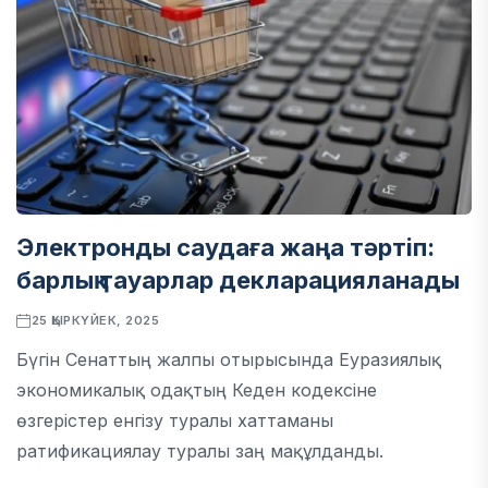
Электронды саудаға жаңа тәртіп:
барлық тауарлар декларацияланады
25 ҚЫРКҮЙЕК, 2025
Бүгін Сенаттың жалпы отырысында Еуразиялық
экономикалық одақтың Кеден кодексіне
өзгерістер енгізу туралы хаттаманы
ратификациялау туралы заң мақұлданды.