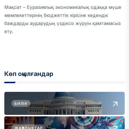
Мақсат – Еуразиялық экономикалық одаққа мүше
мемлекеттерінің бюджеттік кірісіне кедендік
баждарды аударудың үздіксіз жүруін қамтамасыз
ету.
Көп оқылғандар
БИЛІК
ЖАҢАЛЫҚТАР