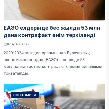
ЕАЭО елдерінде бес жылда 53 млн
дана контрафакт өнім тәркіленді
07 ҚАЗАН, 2025
2020-2024 жылдар аралығында Еуразиялық
экономикалық одақ (ЕАЭО) елдерінде 53
миллионнан астам контрафакт өнімнің айналымы
тоқтатылды.
ЭКОНОМИКА