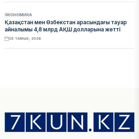
ЭКОНОМИКА
Қазақстан мен Өзбекстан арасындағы тауар
айналымы 4,8 млрд АҚШ долларына жетті
05 ТАМЫЗ, 2026
ҚАРЖЫ
Алматы қалалық МКД мүлікті сатудан
алынатын салық туралы сұрақтарға жауап
берді
05 ТАМЫЗ, 2026
БИЛІК
«Бәйтерек» холдингінің инвестициялық және
кредиттік портфелі 14,3 трлн теңгеге жетті
05 ТАМЫЗ, 2026