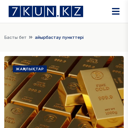
Басты бет
айырбастау пункттері
ЖАҢАЛЫҚТАР