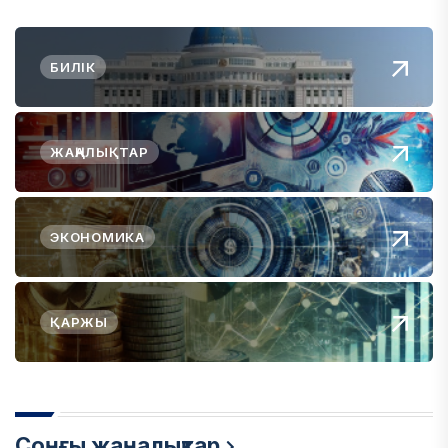
БИЛІК
ЖАҢАЛЫҚТАР
ЭКОНОМИКА
ҚАРЖЫ
Соңғы жаңалықтар