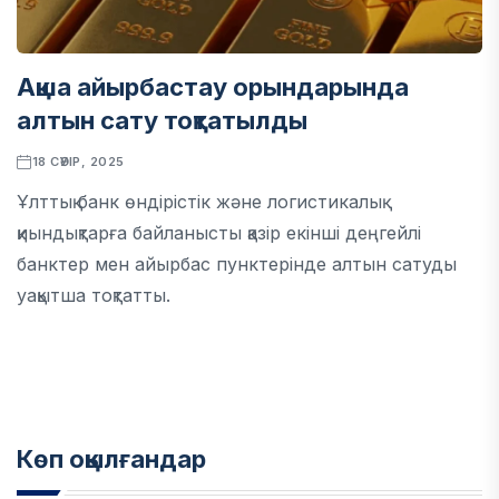
Ақша айырбастау орындарында
алтын сату тоқтатылды
18 СӘУІР, 2025
Ұлттық банк өндірістік және логистикалық
қиындықтарға байланысты қазір екінші деңгейлі
банктер мен айырбас пунктерінде алтын сатуды
уақытша тоқтатты.
Көп оқылғандар