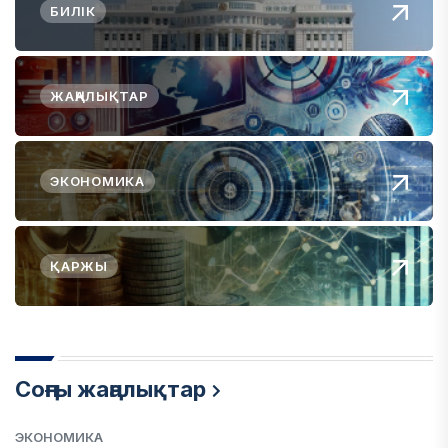
БИЛІК
ЖАҢАЛЫҚТАР
ЭКОНОМИКА
ҚАРЖЫ
Соңғы жаңалықтар
ЭКОНОМИКА