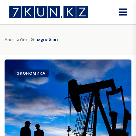
Басты бет
мұнайшы
ЭКОНОМИКА