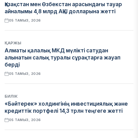
Қазақстан мен Өзбекстан арасындағы тауар
айналымы 4,8 млрд АҚШ долларына жетті
05 ТАМЫЗ, 2026
ҚАРЖЫ
Алматы қалалық МКД мүлікті сатудан
алынатын салық туралы сұрақтарға жауап
берді
05 ТАМЫЗ, 2026
БИЛІК
«Бәйтерек» холдингінің инвестициялық және
кредиттік портфелі 14,3 трлн теңгеге жетті
05 ТАМЫЗ, 2026