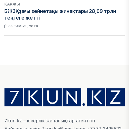
ҚАРЖЫ
БЖЗҚ-дағы зейнетақы жинақтары 28,09 трлн
теңгеге жетті
05 ТАМЫЗ, 2026
ҚАРЖЫ
Отбасы банктің қолдауымен 1,5 жыл ішінде 40
мыңға жуық отбасы қоныс тойын тойлады
05 ТАМЫЗ, 2026
БИЗНЕС
Freedom Travel іссапар ұйымдастыратын ЖИ
агентін іске қосты
05 ТАМЫЗ, 2026
7kun.kz – іскерлік жаңалықтар агенттігі
Байланыс үшін: 7kun.kz@gmail.com +7777 2425522