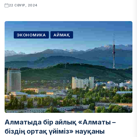
22 СӘУІР, 2024
ЭКОНОМИКА
АЙМАҚ
Алматыда бір айлық «Алматы –
біздің ортақ үйіміз» науқаны