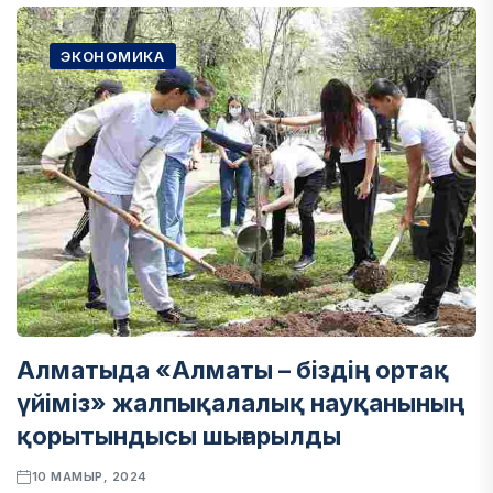
ЭКОНОМИКА
Алматыда «Алматы – біздің ортақ
үйіміз» жалпықалалық науқанының
қорытындысы шығарылды
10 МАМЫР, 2024