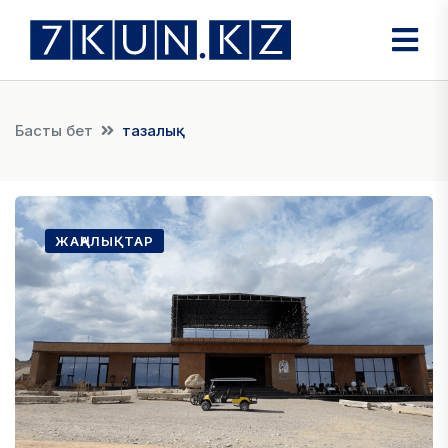
Басты бет
тазалық
ЖАҢАЛЫҚТАР