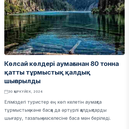
Көлсай көлдері аумағынан 80 тонна
қатты тұрмыстық қалдық
шығарылды
30 ҚЫРКҮЙЕК, 2024
Еліміздегі туристер ең көп келетін аумақта
тұрмыстық және басқа да әртүрлі қалдықтарды
шығару, тазалық мәселесіне баса мән беріледі.