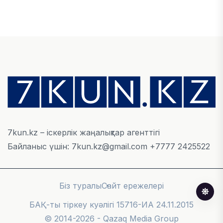
Қазақстан мен Өзбекстан арасындағы тауар
айналымы 4,8 млрд АҚШ долларына жетті
05 ТАМЫЗ, 2026
ҚАРЖЫ
Алматы қалалық МКД мүлікті сатудан
алынатын салық туралы сұрақтарға жауап
берді
05 ТАМЫЗ, 2026
7kun.kz – іскерлік жаңалықтар агенттігі
Байланыс үшін: 7kun.kz@gmail.com +7777 2425522
БИЛІК
«Бәйтерек» холдингінің инвестициялық және
кредиттік портфелі 14,3 трлн теңгеге жетті
Біз туралы
Сайт ережелері
05 ТАМЫЗ, 2026
БАҚ-ты тіркеу куәлігі 15716-ИА 24.11.2015
© 2014-2026 - Qazaq Media Group