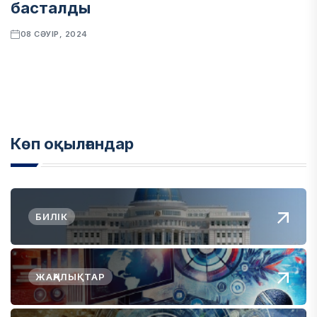
басталды
08 СӘУІР, 2024
Көп оқылғандар
БИЛІК
ЖАҢАЛЫҚТАР