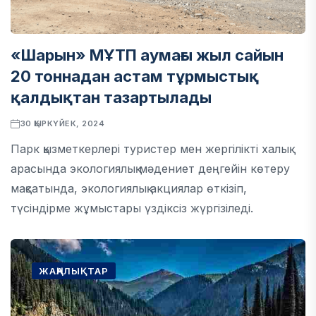
«Шарын» МҰТП аумағы жыл сайын
20 тоннадан астам тұрмыстық
қалдықтан тазартылады
30 ҚЫРКҮЙЕК, 2024
Парк қызметкерлері туристер мен жергілікті халық
арасында экологиялық мәдениет деңгейін көтеру
мақсатында, экологиялық акциялар өткізіп,
түсіндірме жұмыстары үздіксіз жүргізіледі.
ЖАҢАЛЫҚТАР