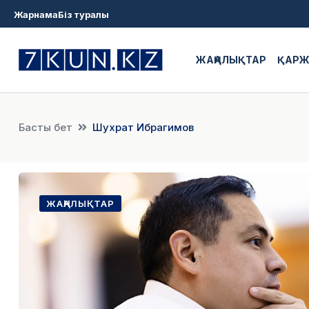
Жарнама
Біз туралы
ЖАҢАЛЫҚТАР
ҚАР
Басты бет
Шухрат Ибрагимов
ЖАҢАЛЫҚТАР