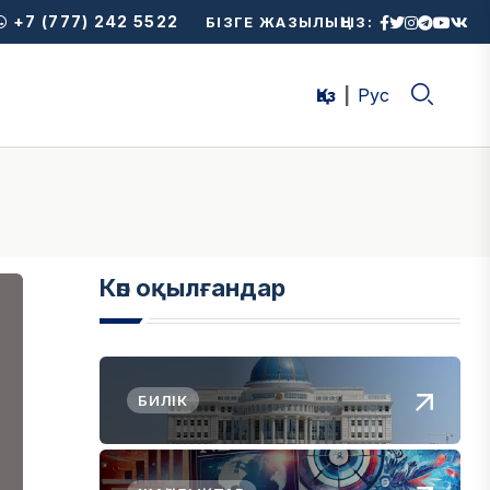
+7 (777) 242 5522
БІЗГЕ ЖАЗЫЛЫҢЫЗ:
Қаз
Рус
Көп оқылғандар
БИЛІК