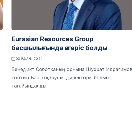
Eurasian Resources Group
басшылығында өзгеріс болды
03 ҚАЗАН, 2024
Бенедикт Соботканың орнына Шухрат Ибрагимо
т
топтың Бас атқарушы директоры болып
тағайындалды