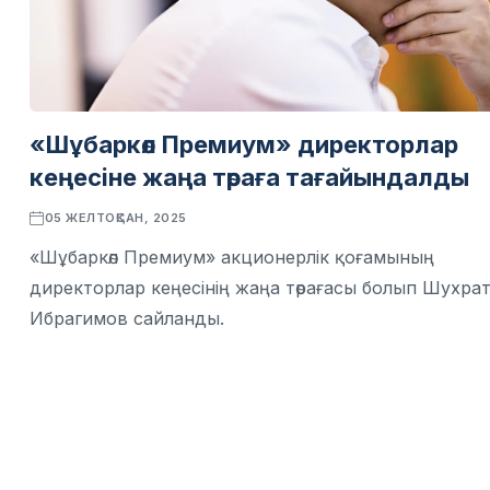
«Шұбаркөл Премиум» директорлар
кеңесіне жаңа төраға тағайындалды
05 ЖЕЛТОҚСАН, 2025
«Шұбаркөл Премиум» акционерлік қоғамының
директорлар кеңесінің жаңа төрағасы болып Шухра
Ибрагимов сайланды.