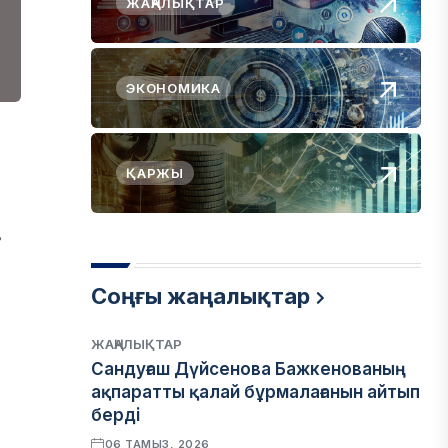
ЖАҢАЛЫҚТАР
ЭКОНОМИКА
ҚАРЖЫ
в
Соңғы жаңалықтар
ЖАҢАЛЫҚТАР
Сандуғаш Дүйсенова Бажкенованың
ақпаратты қалай бұрмалағанын айтып
берді
06 ТАМЫЗ, 2026