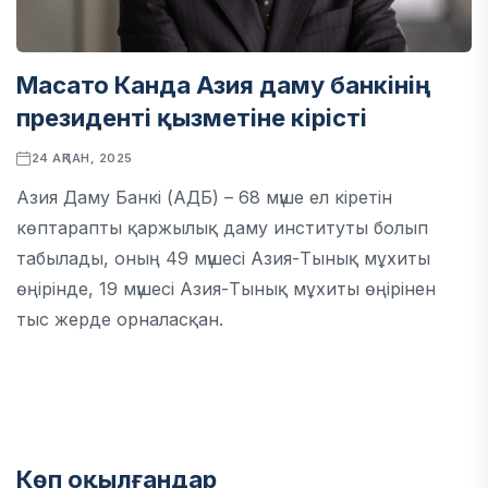
Масато Канда Азия даму банкінің
президенті қызметіне кірісті
24 АҚПАН, 2025
Азия Даму Банкі (АДБ) – 68 мүше ел кіретін
көптарапты қаржылық даму институты болып
табылады, оның 49 мүшесі Азия-Тынық мұхиты
өңірінде, 19 мүшесі Азия-Тынық мұхиты өңірінен
тыс жерде орналасқан.
Көп оқылғандар