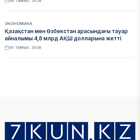
06 ТАМЫЗ, 2026
ЭКОНОМИКА
Қазақстан мен Өзбекстан арасындағы тауар
айналымы 4,8 млрд АҚШ долларына жетті
05 ТАМЫЗ, 2026
ҚАРЖЫ
Алматы қалалық МКД мүлікті сатудан
алынатын салық туралы сұрақтарға жауап
берді
05 ТАМЫЗ, 2026
БИЛІК
«Бәйтерек» холдингінің инвестициялық және
кредиттік портфелі 14,3 трлн теңгеге жетті