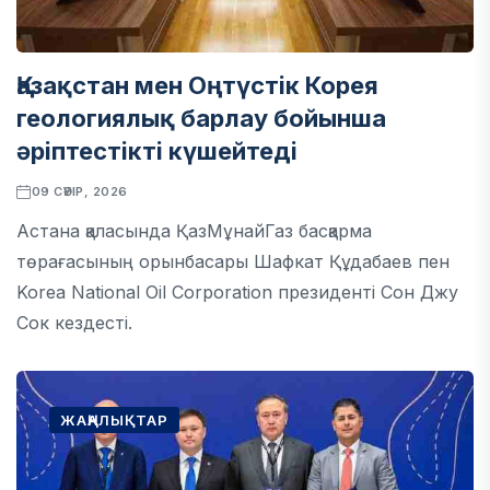
Қазақстан мен Оңтүстік Корея
геологиялық барлау бойынша
әріптестікті күшейтеді
09 СӘУІР, 2026
Астана қаласында ҚазМұнайГаз басқарма
төрағасының орынбасары Шафкат Құдабаев пен
Korea National Oil Corporation президенті Сон Джу
Сок кездесті.
ЖАҢАЛЫҚТАР