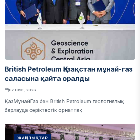
British Petroleum Қазақстан мұнай-газ
саласына қайта оралды
02 СӘУІР, 2026
ҚазМұнайГаз бен British Petroleum геологиялық
барлауда серіктестік орнатпақ.
ЖАҢАЛЫҚТАР