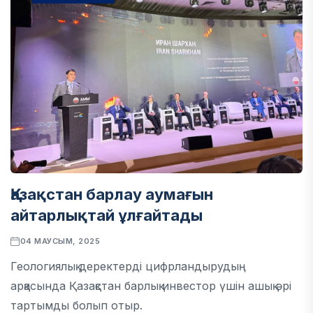
Қазақстан барлау аумағын
айтарлықтай ұлғайтады
04 МАУСЫМ, 2025
Геологиялық деректерді цифрландырудың
арқасында Қазақстан барлық инвестор үшін ашық әрі
тартымды болып отыр.