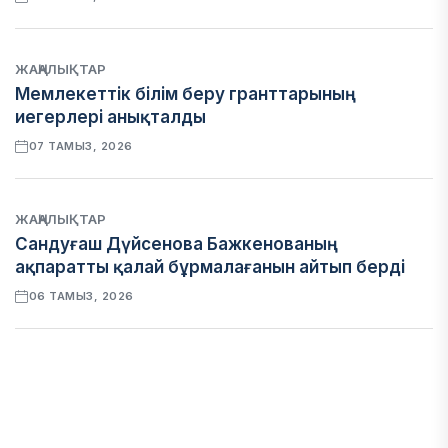
ЖАҢАЛЫҚТАР
Мемлекеттік білім беру гранттарының
иегерлері анықталды
07 ТАМЫЗ, 2026
ЖАҢАЛЫҚТАР
Сандуғаш Дүйсенова Бажкенованың
ақпаратты қалай бұрмалағанын айтып берді
06 ТАМЫЗ, 2026
ЭКОНОМИКА
Қазақстан мен Өзбекстан арасындағы тауар
айналымы 4,8 млрд АҚШ долларына жетті
05 ТАМЫЗ, 2026