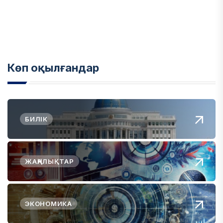
Көп оқылғандар
БИЛІК
ЖАҢАЛЫҚТАР
ЭКОНОМИКА