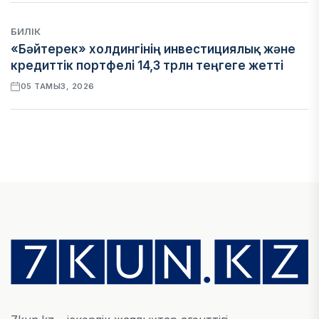
БИЛІК
«Бәйтерек» холдингінің инвестициялық және
кредиттік портфелі 14,3 трлн теңгеге жетті
05 ТАМЫЗ, 2026
ҚАРЖЫ
БЖЗҚ-дағы зейнетақы жинақтары 28,09 трлн
теңгеге жетті
05 ТАМЫЗ, 2026
ҚАРЖЫ
Отбасы банктің қолдауымен 1,5 жыл ішінде 40
мыңға жуық отбасы қоныс тойын тойлады
05 ТАМЫЗ, 2026