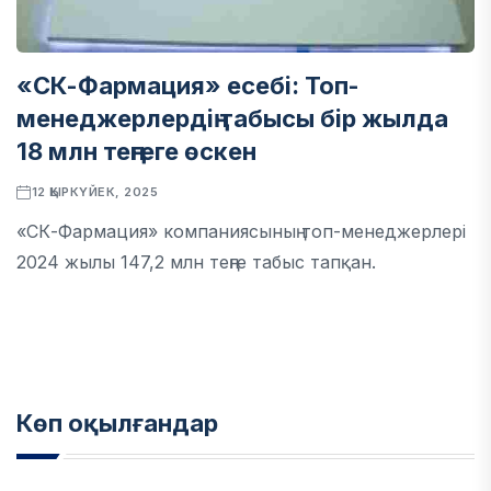
«СК-Фармация» есебі: Топ-
менеджерлердің табысы бір жылда
18 млн теңгеге өскен
12 ҚЫРКҮЙЕК, 2025
«СК-Фармация» компаниясының топ-менеджерлері
2024 жылы 147,2 млн теңге табыс тапқан.
Көп оқылғандар