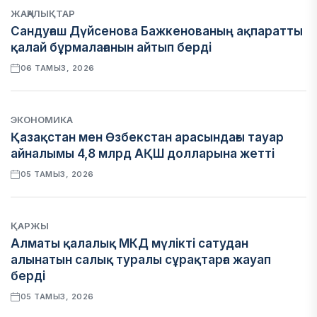
ЖАҢАЛЫҚТАР
Сандуғаш Дүйсенова Бажкенованың ақпаратты
қалай бұрмалағанын айтып берді
06 ТАМЫЗ, 2026
ЭКОНОМИКА
Қазақстан мен Өзбекстан арасындағы тауар
айналымы 4,8 млрд АҚШ долларына жетті
05 ТАМЫЗ, 2026
ҚАРЖЫ
Алматы қалалық МКД мүлікті сатудан
алынатын салық туралы сұрақтарға жауап
берді
05 ТАМЫЗ, 2026