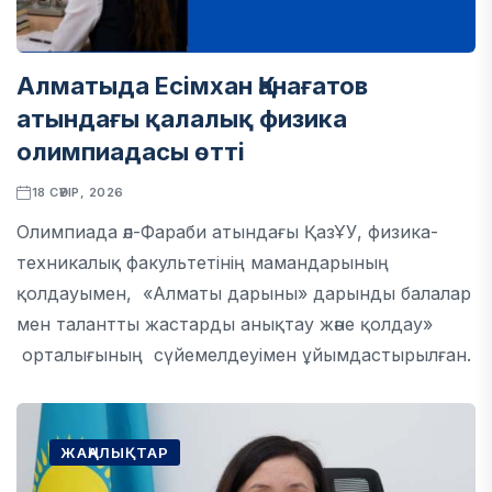
Алматыда Есімхан Қанағатов
атындағы қалалық физика
олимпиадасы өтті
18 СӘУІР, 2026
Олимпиада әл-Фараби атындағы ҚазҰУ, физика-
техникалық факультетінің мамандарының
қолдауымен, «Алматы дарыны» дарынды балалар
мен талантты жастарды анықтау және қолдау»
орталығының сүйемелдеуімен ұйымдастырылған.
ЖАҢАЛЫҚТАР