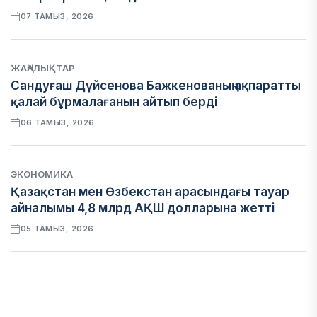
07 ТАМЫЗ, 2026
ЖАҢАЛЫҚТАР
Сандуғаш Дүйсенова Бажкенованың ақпаратты
қалай бұрмалағанын айтып берді
06 ТАМЫЗ, 2026
ЭКОНОМИКА
Қазақстан мен Өзбекстан арасындағы тауар
айналымы 4,8 млрд АҚШ долларына жетті
05 ТАМЫЗ, 2026
ҚАРЖЫ
Алматы қалалық МКД мүлікті сатудан
алынатын салық туралы сұрақтарға жауап