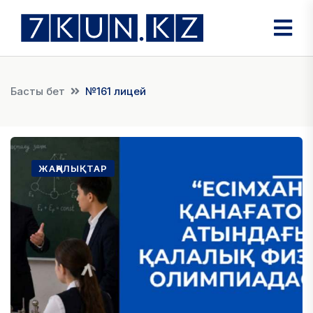
Басты бет
№161 лицей
ЖАҢАЛЫҚТАР