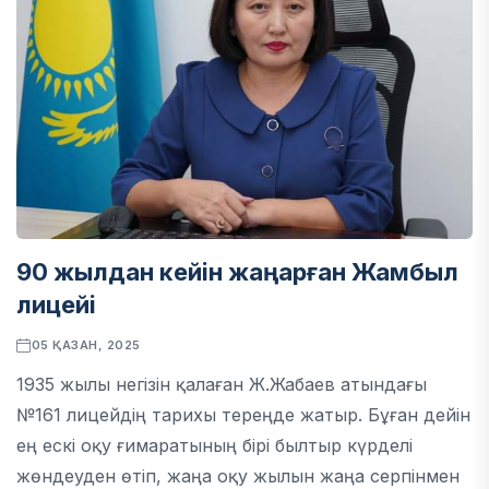
90 жылдан кейін жаңарған Жамбыл
лицейі
05 ҚАЗАН, 2025
1935 жылы негізін қалаған Ж.Жабаев атындағы
№161 лицейдің тарихы тереңде жатыр. Бұған дейін
ең ескі оқу ғимаратының бірі былтыр күрделі
жөндеуден өтіп, жаңа оқу жылын жаңа серпінмен