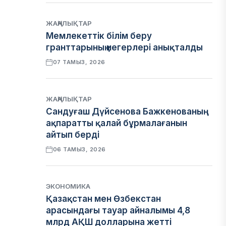
ЖАҢАЛЫҚТАР
Мемлекеттік білім беру
гранттарының иегерлері анықталды
07 ТАМЫЗ, 2026
ЖАҢАЛЫҚТАР
Сандуғаш Дүйсенова Бажкенованың
ақпаратты қалай бұрмалағанын
айтып берді
06 ТАМЫЗ, 2026
ЭКОНОМИКА
Қазақстан мен Өзбекстан
арасындағы тауар айналымы 4,8
млрд АҚШ долларына жетті