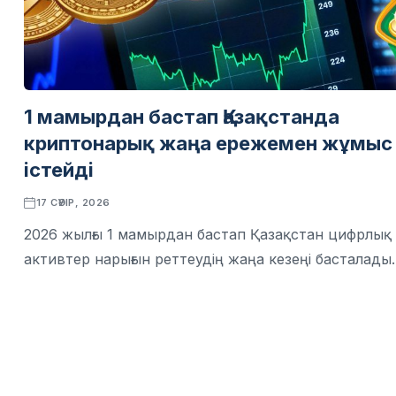
1 мамырдан бастап Қазақстанда
криптонарық жаңа ережемен жұмыс
істейді
17 СӘУІР, 2026
2026 жылғы 1 мамырдан бастап Қазақстан цифрлық
активтер нарығын реттеудің жаңа кезеңі басталады.