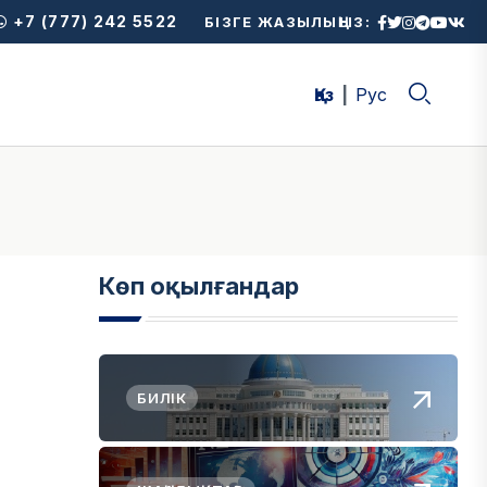
+7 (777) 242 5522
БІЗГЕ ЖАЗЫЛЫҢЫЗ:
Қаз
Рус
Көп оқылғандар
БИЛІК