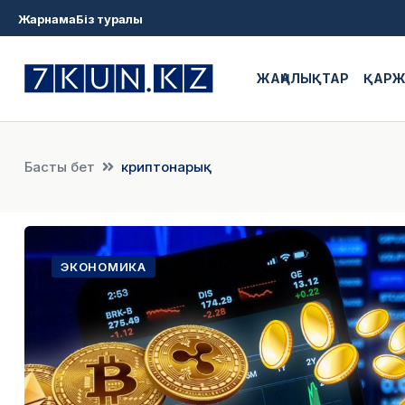
Жарнама
Біз туралы
ЖАҢАЛЫҚТАР
ҚАР
Басты бет
криптонарық
ЭКОНОМИКА