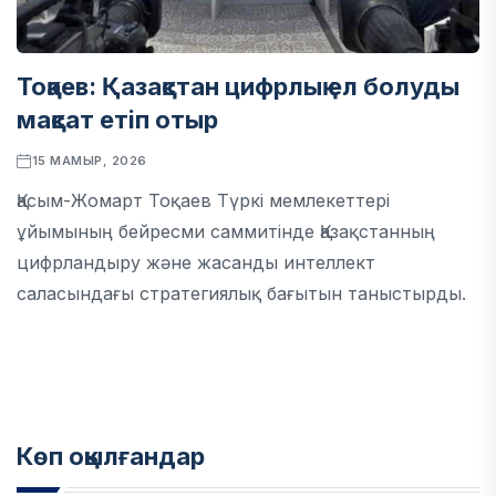
Тоқаев: Қазақстан цифрлық ел болуды
мақсат етіп отыр
15 МАМЫР, 2026
Қасым-Жомарт Тоқаев Түркі мемлекеттері
ұйымының бейресми саммитінде Қазақстанның
цифрландыру және жасанды интеллект
саласындағы стратегиялық бағытын таныстырды.
Көп оқылғандар