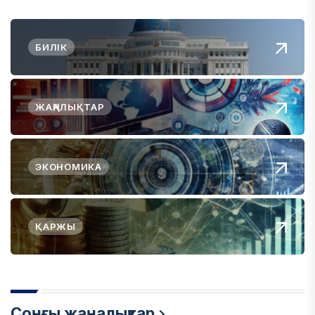
БИЛІК
ЖАҢАЛЫҚТАР
ЭКОНОМИКА
ҚАРЖЫ
Соңғы жаңалықтар