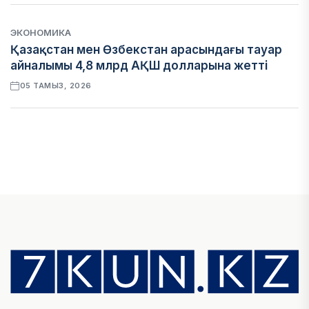
ЭКОНОМИКА
Қазақстан мен Өзбекстан арасындағы тауар
айналымы 4,8 млрд АҚШ долларына жетті
05 ТАМЫЗ, 2026
ҚАРЖЫ
Алматы қалалық МКД мүлікті сатудан
алынатын салық туралы сұрақтарға жауап
берді
05 ТАМЫЗ, 2026
БИЛІК
«Бәйтерек» холдингінің инвестициялық және
кредиттік портфелі 14,3 трлн теңгеге жетті
05 ТАМЫЗ, 2026