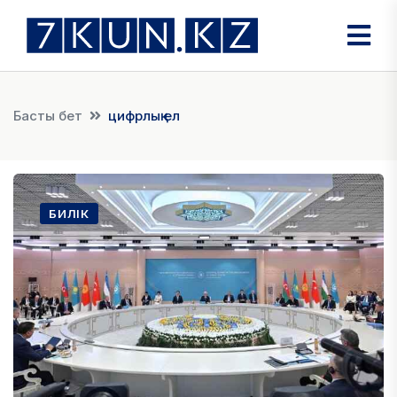
Басты бет
цифрлық ел
БИЛІК