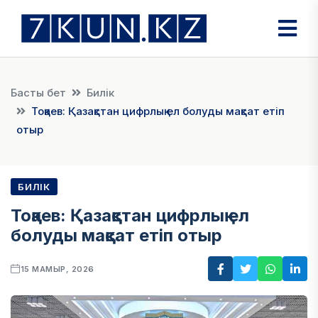
Басты бет
Билік
Тоқаев: Қазақстан цифрлық ел болуды мақсат етіп
отыр
БИЛІК
Тоқаев: Қазақстан цифрлық ел
болуды мақсат етіп отыр
15 МАМЫР, 2026