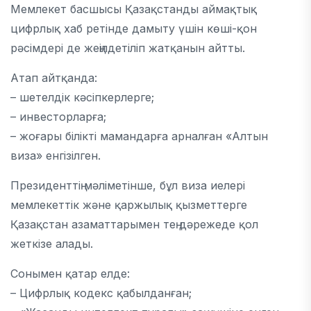
Мемлекет басшысы Қазақстанды аймақтық
цифрлық хаб ретінде дамыту үшін көші-қон
рәсімдері де жеңілдетіліп жатқанын айтты.
Атап айтқанда:
– шетелдік кәсіпкерлерге;
– инвесторларға;
– жоғары білікті мамандарға арналған «Алтын
виза» енгізілген.
Президенттің мәліметінше, бұл виза иелері
мемлекеттік және қаржылық қызметтерге
Қазақстан азаматтарымен тең дәрежеде қол
жеткізе алады.
Сонымен қатар елде:
– Цифрлық кодекс қабылданған;