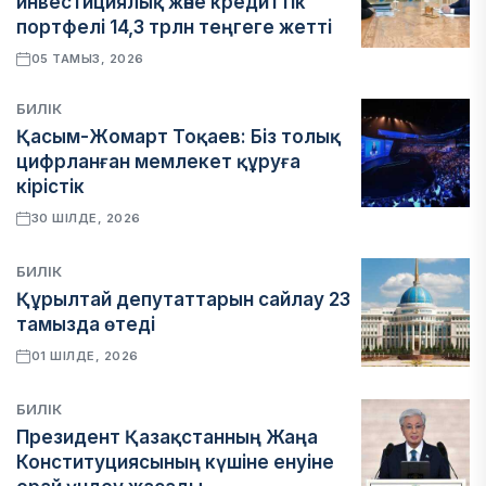
инвестициялық және кредиттік
портфелі 14,3 трлн теңгеге жетті
05 ТАМЫЗ, 2026
БИЛІК
Қасым-Жомарт Тоқаев: Біз толық
цифрланған мемлекет құруға
кірістік
30 ШІЛДЕ, 2026
БИЛІК
Құрылтай депутаттарын сайлау 23
тамызда өтеді
01 ШІЛДЕ, 2026
БИЛІК
Президент Қазақстанның Жаңа
Конституциясының күшіне енуіне