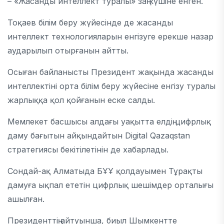
– «Жасанды интеллект туралы» заң күшіне енген.
Тоқаев білім беру жүйесінде де жасанды
интеллект технологияларын енгізуге ерекше назар
аударылып отырғанын айтты.
Осыған байланысты Президент жақында жасанды
интеллектіні орта білім беру жүйесіне енгізу туралы
жарлыққа қол қойғанын еске салды.
Мемлекет басшысы алдағы уақытта елдің цифрлық
даму бағытын айқындайтын
Digital Qazaqstan
стратегиясы бекітілетінін де хабарлады.
Сондай-ақ
Алматы
да БҰҰ қолдауымен Тұрақты
дамуға ықпал ететін цифрлық шешімдер орталығы
ашылған.
Президенттің айтуынша, биыл
Шымкент
те