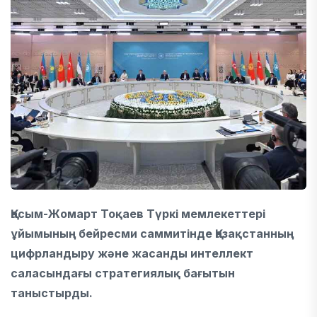
Қасым-Жомарт Тоқаев
Түркі мемлекеттері
ұйымы
ның бейресми саммитінде Қазақстанның
цифрландыру және жасанды интеллект
саласындағы стратегиялық бағытын
таныстырды.