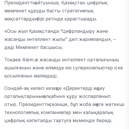
Президенттің айтуынша, Қазақстан цифрлық
мемлекет құруды басты стратегиялық
мақсаттардың бірі ретінде қарастырады.
«Осы жыл Қазақстанда “Цифрландыру және
жасанды интеллект жылы” деп жарияланды», –
деді Мемлекет басшысы.
Тоқаев
Alem.ai
жасанды интеллект орталығының
ашылғанын және елімізде екі суперкомпьютер іске
қосылғанын мәлімдеді.
Сондай-ақ келесі кезеңде «Деректерді өңдеу
орталықтарының алқабын» құру жоспарланып
отыр. Президенттің сөзінше, бұл жоба өңірге жетекші
технологиялық компаниялар мен халықаралық
цифрлық капиталды тартуға мүмкіндік береді.