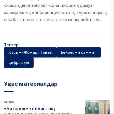
«Жасанды интеллект және цифрлық даму»
халықаралық конференциясы өтіп, түркі елдерінің
осы бағыттағы ынтымақтастығын күшейте түс
Тегтер:
Қасым-Жомарт Тоқаев
Бейресми саммит
цифрлық ел
Ұқсас материалдар
БИЛІК
«Бәйтерек» холдингінің