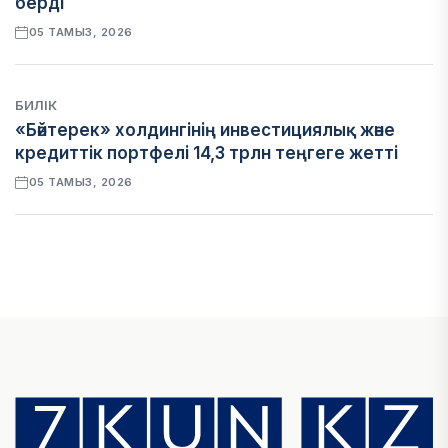
берді
05 ТАМЫЗ, 2026
БИЛІК
«Бәйтерек» холдингінің инвестициялық және
кредиттік портфелі 14,3 трлн теңгеге жетті
05 ТАМЫЗ, 2026
ҚАРЖЫ
БЖЗҚ-дағы зейнетақы жинақтары 28,09 трлн
теңгеге жетті
05 ТАМЫЗ, 2026
ҚАРЖЫ
Отбасы банктің қолдауымен 1,5 жыл ішінде 40