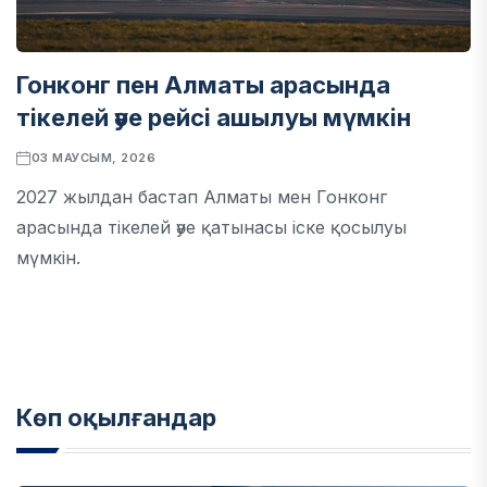
Гонконг пен Алматы арасында
тікелей әуе рейсі ашылуы мүмкін
03 МАУСЫМ, 2026
2027 жылдан бастап Алматы мен Гонконг
арасында тікелей әуе қатынасы іске қосылуы
мүмкін.
Көп оқылғандар