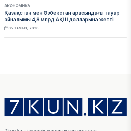
ЭКОНОМИКА
Қазақстан мен Өзбекстан арасындағы тауар
айналымы 4,8 млрд АҚШ долларына жетті
05 ТАМЫЗ, 2026
ҚАРЖЫ
Алматы қалалық МКД мүлікті сатудан
алынатын салық туралы сұрақтарға жауап
берді
05 ТАМЫЗ, 2026
БИЛІК
«Бәйтерек» холдингінің инвестициялық және
кредиттік портфелі 14,3 трлн теңгеге жетті
05 ТАМЫЗ, 2026
7kun.kz – іскерлік жаңалықтар агенттігі