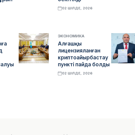
02 ШІЛДЕ, 2026
6
ЭКОНОМИКА
нға
Алғашқы
д
лицензияланған
криптоайырбастау
салуы
пункті пайда болды
02 ШІЛДЕ, 2026
6