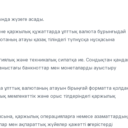
сында жүзеге асады.
 және қаржылық құжаттарда ұлттық валюта бұрынғыдай
ютаның атауы қазақ тіліндегі түпнұсқа нұсқасына
гиялық және техникалық сипатқа ие. Сондықтан қанда
даныстағы банкноттар мен монеталарды ауыстыру
да ұлттық валютаның атауын бірыңғай форматта қолда
дық мемлекеттік және орыс тілдеріндегі қаржылық
жұмысына, қаржылық операцияларға немесе азаматтардың
ар мен ақпараттық жүйелер қажетті өзгерістерді