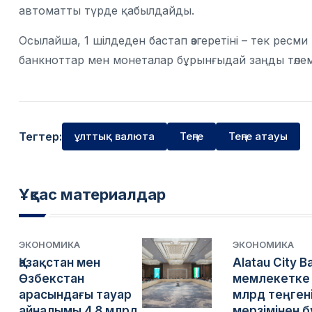
автоматты түрде қабылдайды.
Осылайша, 1 шілдеден бастап өзгеретіні – тек ресм
банкноттар мен монеталар бұрынғыдай заңды төлем
Тегтер:
ұлттық валюта
Теңге
Теңге атауы
Ұқсас материалдар
ЭКОНОМИКА
ЭКОНОМИКА
Қазақстан мен
Alatau City B
Өзбекстан
мемлекетке 
арасындағы тауар
млрд теңген
айналымы 4,8 млрд
мерзімінен 