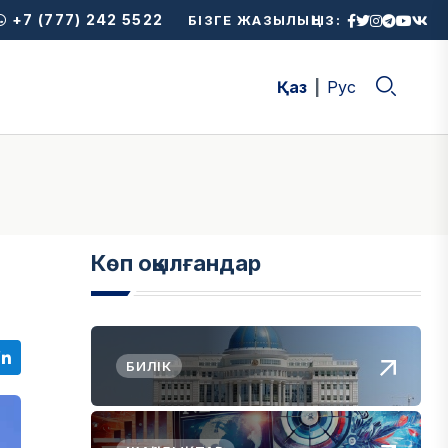
+7 (777) 242 5522
БІЗГЕ ЖАЗЫЛЫҢЫЗ:
Қаз
Рус
Көп оқылғандар
БИЛІК