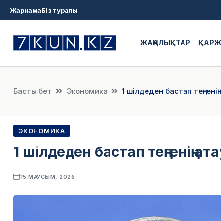
Жарнама
Біз туралы
ЖАҢАЛЫҚТАР
ҚАР
Басты бет
Экономика
1 шілдеден бастап теңгені
ЭКОНОМИКА
1 шілдеден бастап теңгенің а
15 МАУСЫМ, 2026