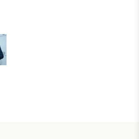
инвестициялық және кредиттік
портфелі 14,3 трлн теңгеге жетті
05 ТАМЫЗ, 2026
ҚАРЖЫ
БЖЗҚ-дағы зейнетақы жинақтары
28,09 трлн теңгеге жетті
05 ТАМЫЗ, 2026
ҚАРЖЫ
Отбасы банктің қолдауымен 1,5 жыл
ішінде 40 мыңға жуық отбасы қоныс
тойын тойлады
05 ТАМЫЗ, 2026