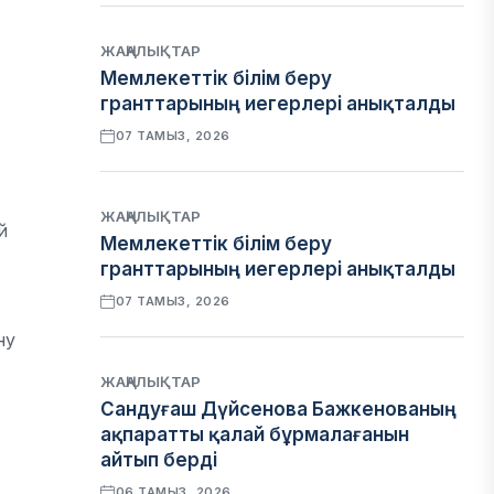
ЖАҢАЛЫҚТАР
Мемлекеттік білім беру
гранттарының иегерлері анықталды
07 ТАМЫЗ, 2026
ЖАҢАЛЫҚТАР
й
Мемлекеттік білім беру
гранттарының иегерлері анықталды
07 ТАМЫЗ, 2026
ну
ЖАҢАЛЫҚТАР
Сандуғаш Дүйсенова Бажкенованың
ақпаратты қалай бұрмалағанын
айтып берді
06 ТАМЫЗ, 2026