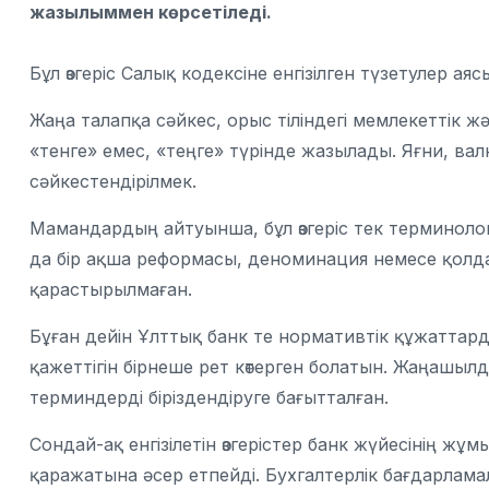
жазылыммен көрсетіледі.
Бұл өзгеріс Салық кодексіне енгізілген түзетулер ая
Жаңа талапқа сәйкес, орыс тіліндегі мемлекеттік
«тенге» емес, «теңге» түрінде жазылады. Яғни, вал
сәйкестендірілмек.
Мамандардың айтуынша, бұл өзгеріс тек терминоло
да бір ақша реформасы, деноминация немесе қол
қарастырылмаған.
Бұған дейін Ұлттық банк те нормативтік құжаттар
қажеттігін бірнеше рет көтерген болатын. Жаңашыл
терминдерді біріздендіруге бағытталған.
Сондай-ақ енгізілетін өзгерістер банк жүйесінің 
қаражатына әсер етпейді. Бухгалтерлік бағдарламал