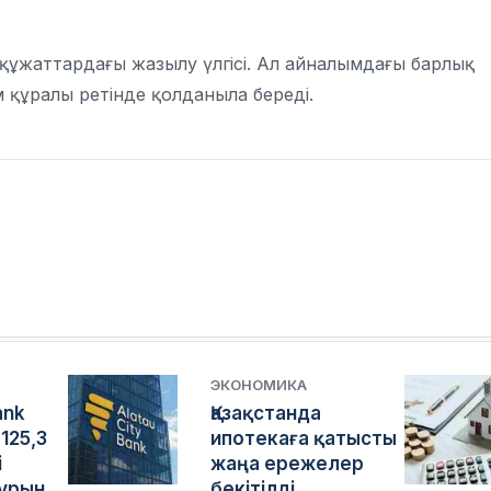
и құжаттардағы жазылу үлгісі. Ал айналымдағы барлық
 құралы ретінде қолданыла береді.
ЭКОНОМИКА
ank
Қазақстанда
125,3
ипотекаға қатысты
і
жаңа ережелер
бұрын
бекітілді