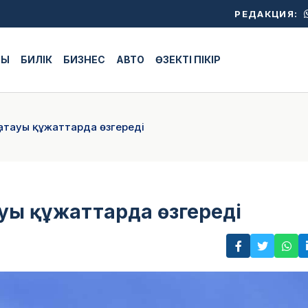
РЕДАКЦИЯ:
ЖЫ
БИЛІК
БИЗНЕС
АВТО
ӨЗЕКТІ ПІКІР
ң атауы құжаттарда өзгереді
тауы құжаттарда өзгереді