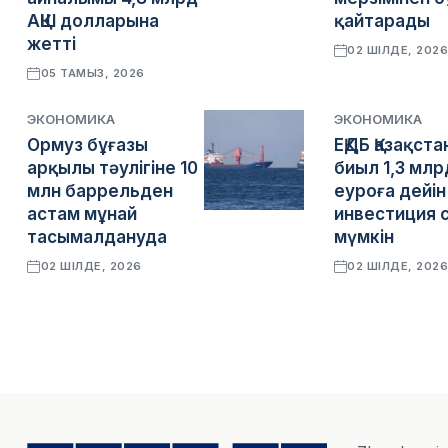
АҚШ долларына
қайтарады
жетті
02 ШІЛДЕ, 202
05 ТАМЫЗ, 2026
ЭКОНОМИКА
ЭКОНОМИКА
Ормуз бұғазы
ЕҚДБ Қазақста
арқылы тәулігіне 10
биыл 1,3 млр
млн баррельден
еуроға дейін
астам мұнай
инвестиция 
тасымалдануда
мүмкін
02 ШІЛДЕ, 2026
02 ШІЛДЕ, 202