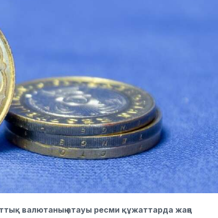
лттық валютаның атауы ресми құжаттарда жаңа