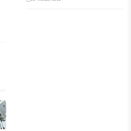
ЭКОНОМИКА
Қазақстан мен Өзбекстан арасындағы
тауар айналымы 4,8 млрд АҚШ
долларына жетті
05 ТАМЫЗ, 2026
ҚАРЖЫ
Алматы қалалық МКД мүлікті
сатудан алынатын салық туралы
сұрақтарға жауап берді
05 ТАМЫЗ, 2026
БИЛІК
«Бәйтерек» холдингінің