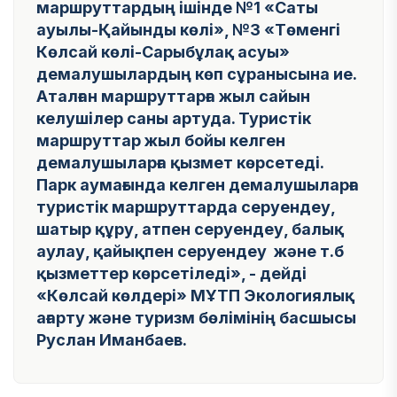
маршруттардың ішінде №1 «Саты
ауылы-Қайынды көлі», №3 «Төменгі
Көлсай көлі-Сарыбұлақ асуы»
демалушылардың көп сұранысына ие.
Аталған маршруттарға жыл сайын
келушілер саны артуда. Туристік
маршруттар жыл бойы келген
демалушыларға қызмет көрсетеді.
Парк аумағында келген демалушыларға
туристік маршруттарда серуендеу,
шатыр құру, атпен серуендеу, балық
аулау, қайықпен серуендеу және т.б
қызметтер көрсетіледі», - дейді
«Көлсай көлдері» МҰТП Экологиялық
ағарту және туризм бөлімінің басшысы
Руслан Иманбаев.