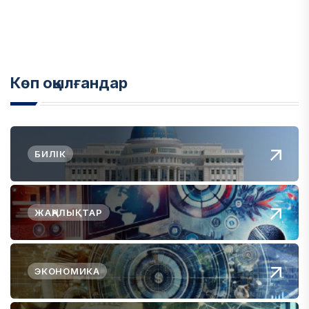
Көп оқылғандар
БИЛІК
ЖАҢАЛЫҚТАР
ЭКОНОМИКА