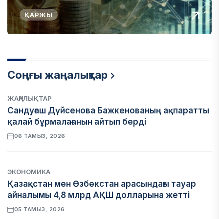
ҚАРЖЫ
Соңғы жаңалықтар
ЖАҢАЛЫҚТАР
Сандуғаш Дүйсенова Бажкенованың ақпаратты
қалай бұрмалағанын айтып берді
06 ТАМЫЗ, 2026
ЭКОНОМИКА
Қазақстан мен Өзбекстан арасындағы тауар
айналымы 4,8 млрд АҚШ долларына жетті
05 ТАМЫЗ, 2026