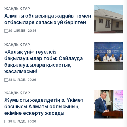
ЖАҢАЛЫҚТАР
Алматы облысында жағдайы төмен
отбасыларға сапасыз үй берілген
29 ШІЛДЕ, 2026
ЖАҢАЛЫҚТАР
«Халық үні» тәуелсіз
бақылаушылар тобы: Сайлауда
бақылаушыларға қысастық
жасалмасын!
28 ШІЛДЕ, 2026
ЖАҢАЛЫҚТАР
Жұмысты жеделдетіңіз. Үкімет
басшысы Алматы облысының
әкіміне ескерту жасады
28 ШІЛДЕ, 2026