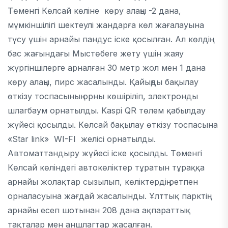
Төменгі Көлсай көліне көру алаңы -2 дана,
мүмкіншілігі шектеулі жандарға көл жағалауына
түсу үшін арнайы пандус іске қосылған. Ал көлдің
бас жағындағы Мыстөбеге жету үшін жаяу
жүргіншілерге арналған 30 метр жол мен 1 дана
көру алаңы, пирс жасалынды. Қайыңды бақылау
өткізу тоспасының орны көшіріліп, электронды
шлагбаум орнатылды. Kaspi QR төлем қабылдау
жүйесі қосылды. Көлсай бақылау өткізу тоспасына
«Star link» WI-FI желісі орнатылды.
Автоматтандыру жүйесі іске қосылды. Төменгі
Көлсай көліндегі автокөліктер тұратын тұраққа
арнайы жолақтар сызылып, көліктердің ретпен
орналасуына жағдай жасалынды. Ұлттық парктің
арнайы есеп шотынан 208 дана ақпараттық
тақталар мен аншлагтар жасалған.