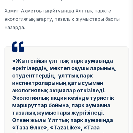
Хамит Ахметовтың айтуынша Ұлттық паркте
экологиялық ағарту, тазалық жұмыстары басты
назарда.
«Жыл сайын ұлттық парк аумағында
еркітілердің, мектеп оқушыларының,
студенттердің, ұлттық парк
инспектроларының қатысуымен
экологиялық акциялар өткізіледі.
Экологиялық акция кезінде туристік
маршруттар бойына, парк аумағына
тазалық жұмыстары жүргізіледі.
Өткен жылы Ұлттық парк аумағында
«Таза Өлке», «TazaLike», «Таза