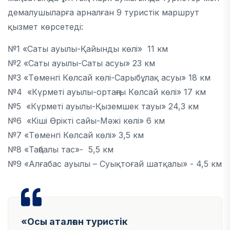
демалушыларға арналған 9 туристік маршрут
қызмет көрсетеді:
№1 «Саты ауылы-Қайынды көлі» 11 км
№2 «Саты ауылы-Саты асуы» 23 км
№3 «Төменгі Көлсай көлі-Сарыбұлақ асуы» 18 км
№4 «Күрметі ауылы-ортаңғы Көлсай көлі» 17 км
№5 «Күрметі ауылы-Қыземшек тауы» 24,3 км
№6 «Кіші Өрікті сайы-Мәжі көлі» 6 км
№7 «Төменгі Көлсай көлі» 3,5 км
№8 «Таңбалы тас»- 5,5 км
№9 «Алғабас ауылы – Суықтоғай шатқалы» - 4,5 км
«Осы аталған туристік