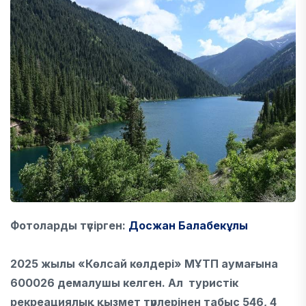
Фотоларды түсірген:
Досжан Балабекұлы
2025 жылы «Көлсай көлдері» МҰТП аумағына
600026 демалушы келген. Ал туристік
рекреациялық қызмет түрлерінен табыс 546, 4