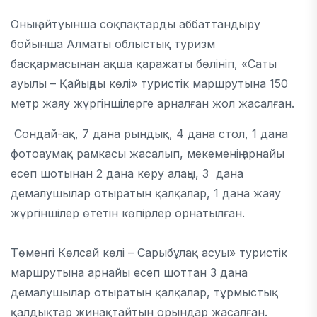
Оның айтуынша соқпақтарды аббаттандыру
бойынша Алматы облыстық туризм
басқармасынан ақша қаражаты бөлініп,
«Саты
ауылы – Қайыңды көлі» туристік маршрутына
150
метр жаяу жүргіншілерге арналған жол жасалған.
Сондай-ақ, 7 дана рындық, 4 дана стол, 1 дана
фотоаумақ рамкасы жасалып, мекеменің арнайы
есеп шотынан 2 дана көру алаңы, 3 дана
демалушылар отыратын қалқалар, 1 дана жаяу
жүргіншілер өтетін көпірлер орнатылған.
Төменгі Көлсай көлі – Сарыбұлақ асуы» туристік
маршрутына арнайы есеп шоттан 3 дана
демалушылар отыратын қалқалар, тұрмыстық
қалдықтар жинақтайтын орындар жасалған.