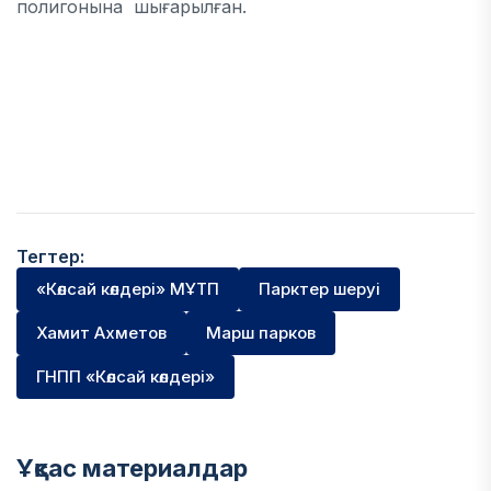
полигонына шығарылған.
Тегтер:
«Көлсай көлдері» МҰТП
Парктер шеруі
Хамит Ахметов
Марш парков
ГНПП «Көлсай көлдері»
Ұқсас материалдар