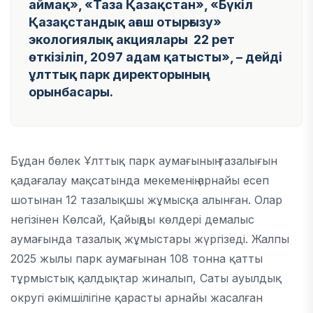
аймақ», «Таза Қазақстан», «Бүкіл
Қазақстандық ағаш отырғызу»
экологиялық акциялары 22 рет
өткізіліп, 2097 адам қатысты
», – дейді
ұлттық парк директорының
орынбасары.
Бұдан бөлек Ұлттық парк аумағының тазалығын
қадағалау мақсатында мекеменің арнайы есеп
шотынан 12 тазалықшы жұмысқа алынған. Олар
негізінен Көлсай, Қайыңды көлдері демалыс
аумағында тазалық жұмыстары жүргізеді. Жалпы
2025 жылы парк аумағынан 108 тонна қатты
тұрмыстық қалдықтар жиналып, Саты ауылдық
округі әкімшілігіне қарасты арнайы жасалған