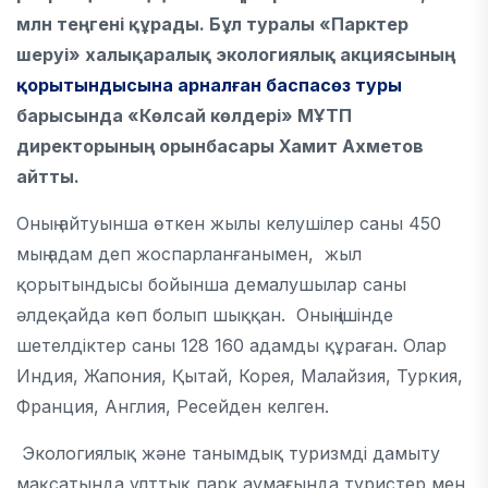
млн теңгені құрады. Бұл туралы «Парктер
шеруі» халықаралық экологиялық акциясының
қорытындысына арналған баспасөз туры
барысында «Көлсай көлдері» МҰТП
директорының орынбасары Хамит Ахметов
айтты.
Оның айтуынша өткен жылы келушілер саны 450
мың адам деп жоспарланғанымен, жыл
қорытындысы бойынша демалушылар саны
әлдеқайда көп болып шыққан. Оның ішінде
шетелдіктер саны 128 160 адамды құраған. Олар
Индия, Жапония, Қытай, Корея, Малайзия, Туркия,
Франция, Англия, Ресейден келген.
Экологиялық және танымдық туризмді дамыту
мақсатында ұлттық парк аумағында туристер мен