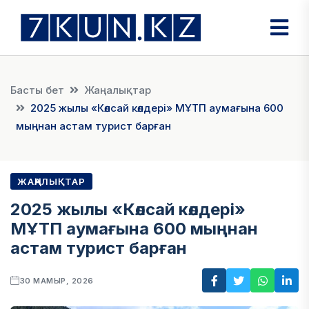
Басты бет
Жаңалықтар
2025 жылы «Көлсай көлдері» МҰТП аумағына 600
мыңнан астам турист барған
ЖАҢАЛЫҚТАР
2025 жылы «Көлсай көлдері»
МҰТП аумағына 600 мыңнан
астам турист барған
30 МАМЫР, 2026