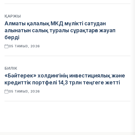
ҚАРЖЫ
Алматы қалалық МКД мүлікті сатудан
алынатын салық туралы сұрақтарға жауап
берді
05 ТАМЫЗ, 2026
БИЛІК
«Бәйтерек» холдингінің инвестициялық және
кредиттік портфелі 14,3 трлн теңгеге жетті
05 ТАМЫЗ, 2026
ҚАРЖЫ
БЖЗҚ-дағы зейнетақы жинақтары 28,09 трлн
теңгеге жетті