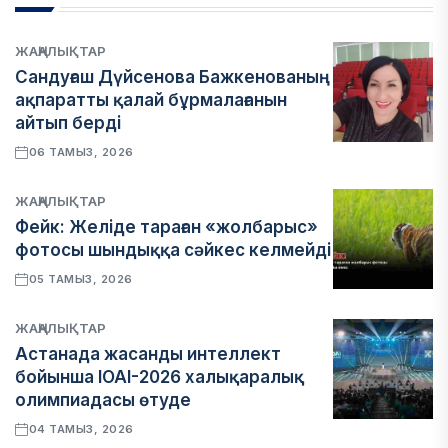
ЖАҢАЛЫҚТАР
Сандуғаш Дүйсенова Бажкенованың
ақпаратты қалай бұрмалағанын
айтып берді
06 ТАМЫЗ, 2026
ЖАҢАЛЫҚТАР
Фейк: Желіде тараған «жолбарыс»
фотосы шындыққа сәйкес келмейді
05 ТАМЫЗ, 2026
ЖАҢАЛЫҚТАР
Астанада жасанды интеллект
бойынша IOAI-2026 халықаралық
олимпиадасы өтуде
04 ТАМЫЗ, 2026