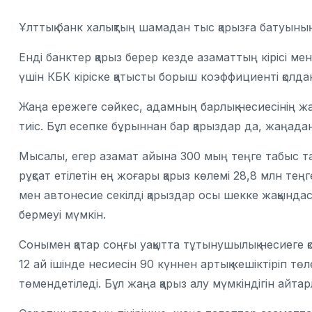
Ұлттық банк халықтың шамадан тыс қарызға батуыны
Енді банктер қарыз берер кезде азаматтың кірісі ме
үшін КБК кіріске қатысты борыш коэффициенті қолд
Жаңа ережеге сәйкес, адамның барлық несиесінің ж
тиіс. Бұл есепке бұрыннан бар қарыздар да, жаңадан
Мысалы, егер азамат айына 300 мың теңге табыс тап
рұқсат етілетін ең жоғары қарыз көлемі 28,8 млн т
мен автонесие секілді қарыздар осы шекке жақындас
бермеуі мүмкін.
Сонымен қатар соңғы уақытта тұтынушылық несиеге 
12 ай ішінде несиесін 90 күннен артық кешіктіріп төл
төмендетіледі. Бұл жаңа қарыз алу мүмкіндігін айтар