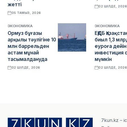
жетті
02 ШІЛДЕ, 202
05 ТАМЫЗ, 2026
ЭКОНОМИКА
ЭКОНОМИКА
Ормуз бұғазы
ЕҚДБ Қазақста
арқылы тәулігіне 10
биыл 1,3 млр
млн баррельден
еуроға дейін
астам мұнай
инвестиция 
тасымалдануда
мүмкін
02 ШІЛДЕ, 2026
02 ШІЛДЕ, 202
7kun.kz – і