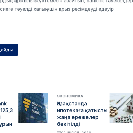
дың қаржылық жүктемесін азайтып, банктік тәуекелдер
иеге тәуелді халық үшін қарыз рәсімдеуді едәуір
дайды
ЭКОНОМИКА
ank
Қазақстанда
125,3
ипотекаға қатысты
і
жаңа ережелер
бұрын
бекітілді
02 ШІЛДЕ, 2026