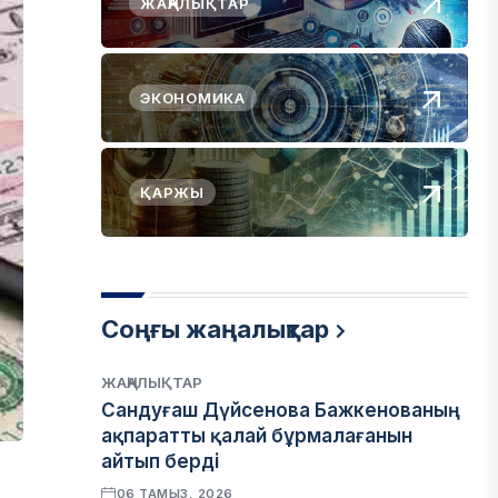
ЖАҢАЛЫҚТАР
ЭКОНОМИКА
ҚАРЖЫ
Соңғы жаңалықтар
ЖАҢАЛЫҚТАР
Сандуғаш Дүйсенова Бажкенованың
ақпаратты қалай бұрмалағанын
айтып берді
06 ТАМЫЗ, 2026