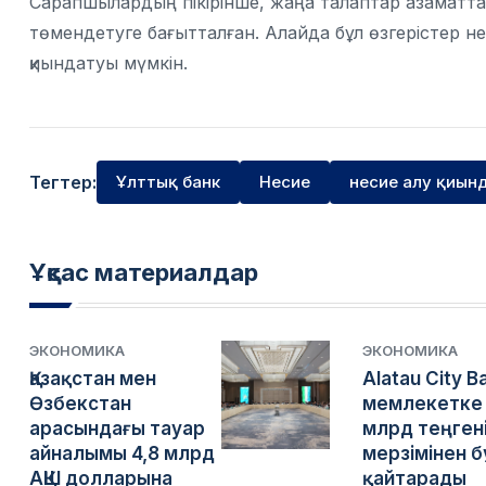
Сарапшылардың пікірінше, жаңа талаптар азаматтар
төмендетуге бағытталған. Алайда бұл өзгерістер нес
қиындатуы мүмкін.
Тегтер:
Ұлттық банк
Несие
несие алу қиын
Ұқсас материалдар
ЭКОНОМИКА
ЭКОНОМИКА
Қазақстан мен
Alatau City B
Өзбекстан
мемлекетке 
арасындағы тауар
млрд теңген
айналымы 4,8 млрд
мерзімінен 
АҚШ долларына
қайтарады