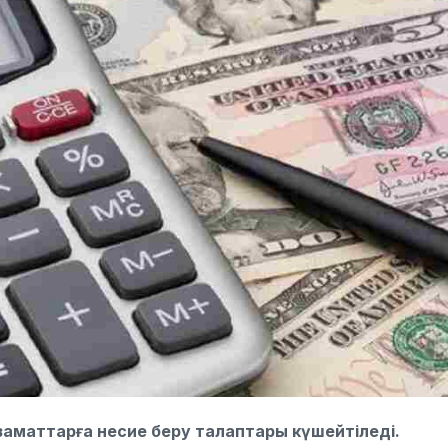
заматтарға несие беру талаптары күшейтіледі.