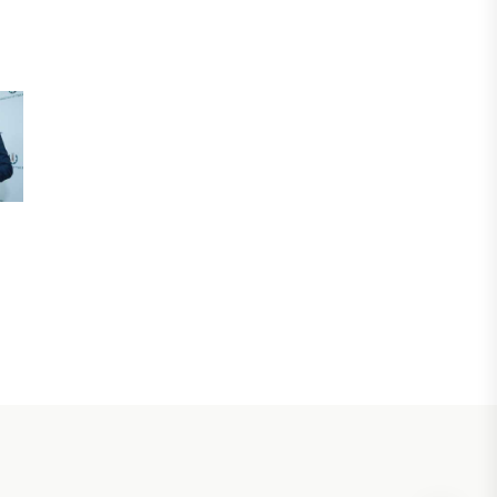
БИЗНЕС
Freedom Travel іссапар
ұйымдастыратын ЖИ агентін іске
қосты
05 ТАМЫЗ, 2026
ЖАҢАЛЫҚТАР
Фейк: Желіде тараған «жолбарыс»
фотосы шындыққа сәйкес келмейді
05 ТАМЫЗ, 2026
ЖАҢАЛЫҚТАР
Астанада жасанды интеллект
бойынша IOAI-2026 халықаралық
олимпиадасы өтуде
04 ТАМЫЗ, 2026