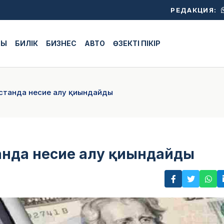
РЕДАКЦИЯ:
ЖЫ
БИЛІК
БИЗНЕС
АВТО
ӨЗЕКТІ ПІКІР
қстанда несие алу қиындайды
танда несие алу қиындайды