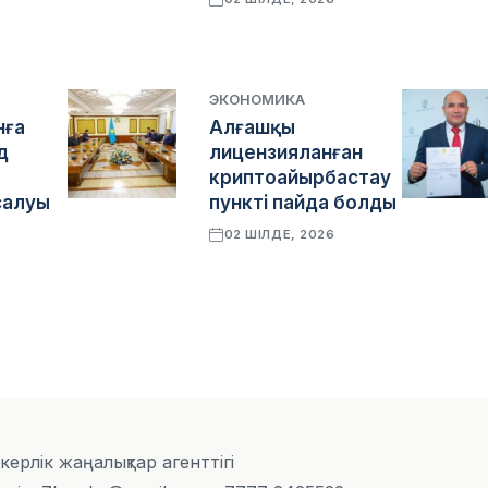
6
ЭКОНОМИКА
нға
Алғашқы
д
лицензияланған
криптоайырбастау
салуы
пункті пайда болды
02 ШІЛДЕ, 2026
6
скерлік жаңалықтар агенттігі