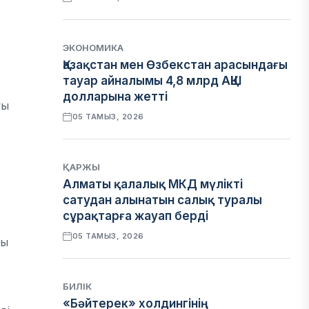
ЭКОНОМИКА
Қазақстан мен Өзбекстан арасындағы
тауар айналымы 4,8 млрд АҚШ
долларына жетті
уы
05 ТАМЫЗ, 2026
ҚАРЖЫ
Алматы қалалық МКД мүлікті
сатудан алынатын салық туралы
сұрақтарға жауап берді
05 ТАМЫЗ, 2026
ғы
БИЛІК
«Бәйтерек» холдингінің