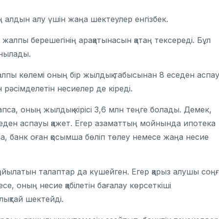
ң алдын алу үшін жаңа шектеулер енгізбек.
н жалпы берешегінің арақатынасын қатаң тексереді. Бұл
анылады.
алпы көлемі оның бір жылдық табысынан 8 еседен аспа
 рәсімделетін несиелер де кіреді.
са, оның жылдық кірісі 3,6 млн теңге болады. Демек,
еңгеден аспауы қажет. Егер азаматтың мойнында ипотека
а, банк оған қосымша бөліп төлеу немесе жаңа несие
қойылатын талаптар да күшейген. Егер қарыз алушы соң
есе, оның несие қабілетін бағалау көрсеткіші
лықтай шектейді.