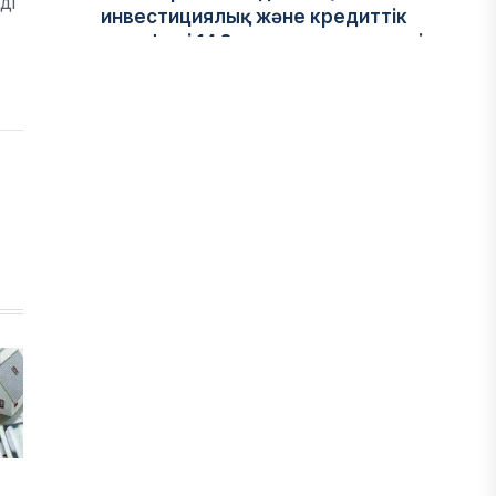
ді
инвестициялық және кредиттік
портфелі 14,3 трлн теңгеге жетті
05 ТАМЫЗ, 2026
ҚАРЖЫ
БЖЗҚ-дағы зейнетақы жинақтары
28,09 трлн теңгеге жетті
05 ТАМЫЗ, 2026
ҚАРЖЫ
Отбасы банктің қолдауымен 1,5 жыл
ішінде 40 мыңға жуық отбасы қоныс
тойын тойлады
05 ТАМЫЗ, 2026