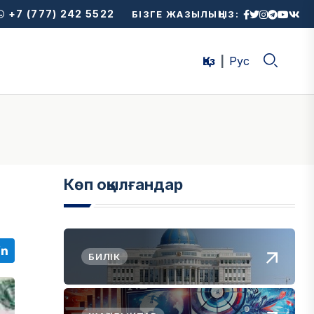
+7 (777) 242 5522
БІЗГЕ ЖАЗЫЛЫҢЫЗ:
Қаз
Рус
Көп оқылғандар
БИЛІК