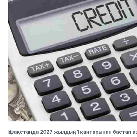
Қазақстанда 2027 жылдың 1 қаңтарынан бастап а