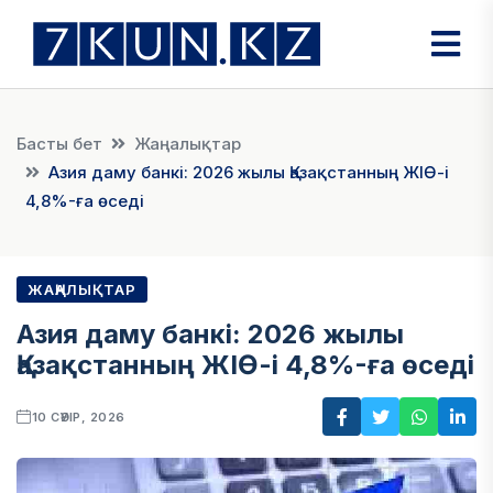
Басты бет
Жаңалықтар
Азия даму банкі: 2026 жылы Қазақстанның ЖІӨ-і
4,8%-ға өседі
ЖАҢАЛЫҚТАР
Азия даму банкі: 2026 жылы
Қазақстанның ЖІӨ-і 4,8%-ға өседі
10 СӘУІР, 2026