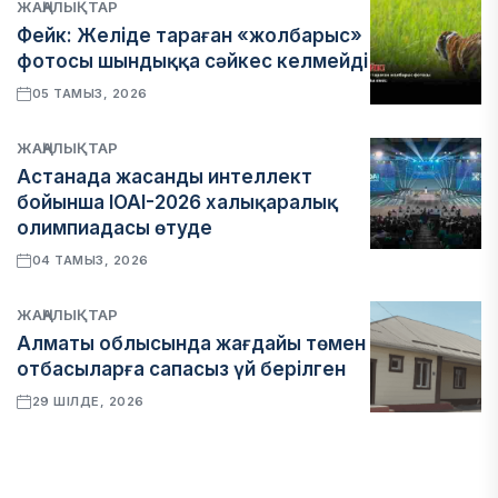
ЖАҢАЛЫҚТАР
Фейк: Желіде тараған «жолбарыс»
фотосы шындыққа сәйкес келмейді
05 ТАМЫЗ, 2026
ЖАҢАЛЫҚТАР
Астанада жасанды интеллект
бойынша IOAI-2026 халықаралық
олимпиадасы өтуде
04 ТАМЫЗ, 2026
ЖАҢАЛЫҚТАР
Алматы облысында жағдайы төмен
отбасыларға сапасыз үй берілген
29 ШІЛДЕ, 2026