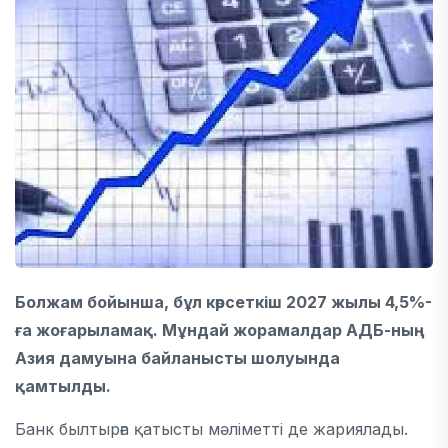
Болжам бойынша, бұл көрсеткіш 2027 жылы 4,5%-
ға жоғарыламақ. Мұндай жорамалдар АДБ-ның
Азия дамуына байланысты шолуында
қамтылды.
Банк былтырға қатысты мәліметті де жариялады.