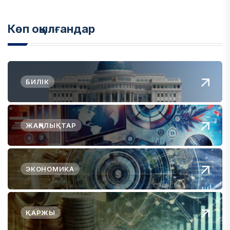
Көп оқылғандар
БИЛІК
ЖАҢАЛЫҚТАР
ЭКОНОМИКА
ҚАРЖЫ