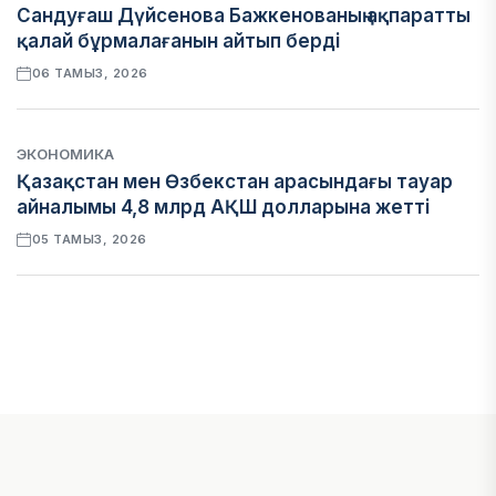
Сандуғаш Дүйсенова Бажкенованың ақпаратты
қалай бұрмалағанын айтып берді
06 ТАМЫЗ, 2026
ЭКОНОМИКА
Қазақстан мен Өзбекстан арасындағы тауар
айналымы 4,8 млрд АҚШ долларына жетті
05 ТАМЫЗ, 2026
ҚАРЖЫ
Алматы қалалық МКД мүлікті сатудан
алынатын салық туралы сұрақтарға жауап
берді
05 ТАМЫЗ, 2026