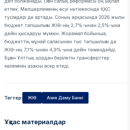
деп болжанады. Оған салық реформасы оң ықпал
етпек. Мөлшерлеменің өсуі нәтижесінде ҚҚС
түсімдері де артады. Соның арқасында 2026 жылы
бюджет тапшылығы ЖІӨ-нің 2,7%-ынан 2,5%-ына
дейін қысқаруы мүмкін. Жорамал бойынша,
бюджеттің мұнай саласынан тыс тапшылығы да
ЖІӨ-нің 7,1%-ынан 4,9%-ына дейін төмендейді.
Бұған Ұлттық қордан берілетін трансферттер
көлемінің азаюы әсер етеді.
Тегтер:
ЖІӨ
Азия Даму Банкі
Ұқсас материалдар