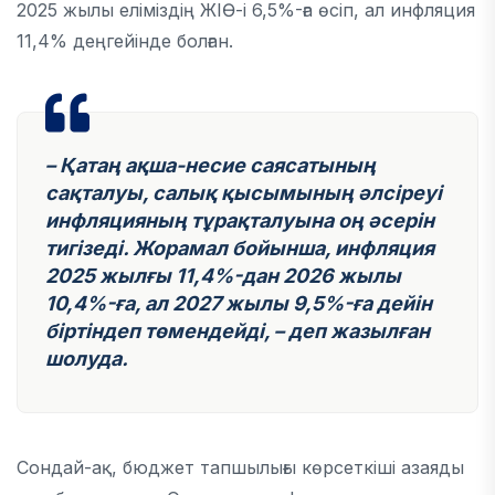
2025 жылы еліміздің ЖІӨ-і 6,5%-ға өсіп, ал инфляция
11,4% деңгейінде болған.
– Қатаң ақша-несие саясатының
сақталуы, салық қысымының әлсіреуі
инфляцияның тұрақталуына оң әсерін
тигізеді. Жорамал бойынша, инфляция
2025 жылғы 11,4%-дан 2026 жылы
10,4%-ға, ал 2027 жылы 9,5%-ға дейін
біртіндеп төмендейді, – деп жазылған
шолуда.
Сондай-ақ, бюджет тапшылығы көрсеткіші азаяды