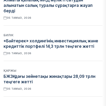
Алматы қалалық МКД мүлікті сатудан
алынатын салық туралы сұрақтарға жауап
берді
05 ТАМЫЗ, 2026
БИЛІК
«Бәйтерек» холдингінің инвестициялық және
кредиттік портфелі 14,3 трлн теңгеге жетті
05 ТАМЫЗ, 2026
ҚАРЖЫ
БЖЗҚ-дағы зейнетақы жинақтары 28,09 трлн
теңгеге жетті
05 ТАМЫЗ, 2026