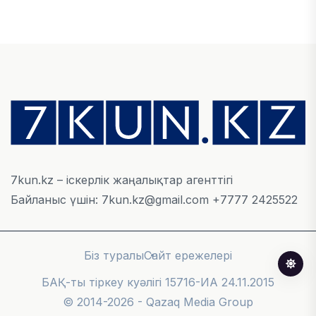
ҚАРЖЫ
Отбасы банктің қолдауымен 1,5 жыл ішінде 40
мыңға жуық отбасы қоныс тойын тойлады
05 ТАМЫЗ, 2026
БИЗНЕС
Freedom Travel іссапар ұйымдастыратын ЖИ
агентін іске қосты
05 ТАМЫЗ, 2026
7kun.kz – іскерлік жаңалықтар агенттігі
Байланыс үшін: 7kun.kz@gmail.com +7777 2425522
ЖАҢАЛЫҚТАР
Фейк: Желіде тараған «жолбарыс» фотосы
шындыққа сәйкес келмейді
Біз туралы
Сайт ережелері
05 ТАМЫЗ, 2026
БАҚ-ты тіркеу куәлігі 15716-ИА 24.11.2015
© 2014-2026 - Qazaq Media Group