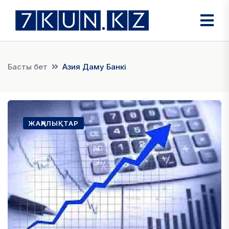
Басты бет
Азия Даму Банкі
ЖАҢАЛЫҚТАР