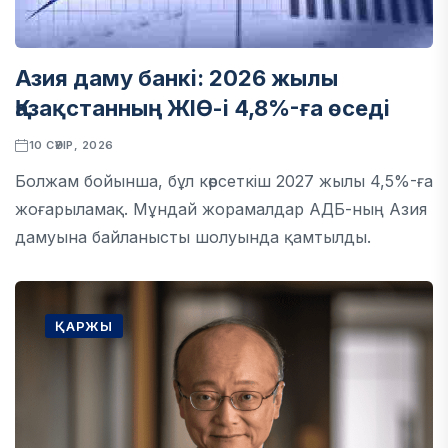
Азия даму банкі: 2026 жылы
Қазақстанның ЖІӨ-і 4,8%-ға өседі
10 СӘУІР, 2026
Болжам бойынша, бұл көрсеткіш 2027 жылы 4,5%-ға
жоғарыламақ. Мұндай жорамалдар АДБ-ның Азия
дамуына байланысты шолуында қамтылды.
ҚАРЖЫ