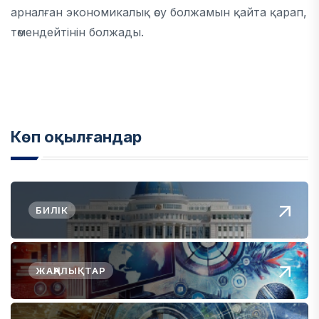
арналған экономикалық өсу болжамын қайта қарап,
төмендейтінін болжады.
Көп оқылғандар
БИЛІК
ЖАҢАЛЫҚТАР