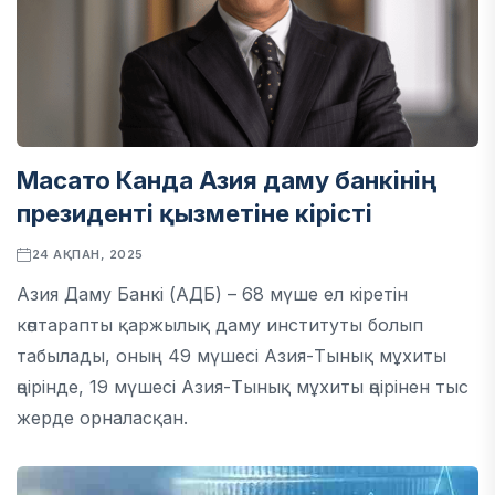
Масато Канда Азия даму банкінің
президенті қызметіне кірісті
24 АҚПАН, 2025
Азия Даму Банкі (АДБ) – 68 мүше ел кіретін
көптарапты қаржылық даму институты болып
табылады, оның 49 мүшесі Азия-Тынық мұхиты
өңірінде, 19 мүшесі Азия-Тынық мұхиты өңірінен тыс
жерде орналасқан.