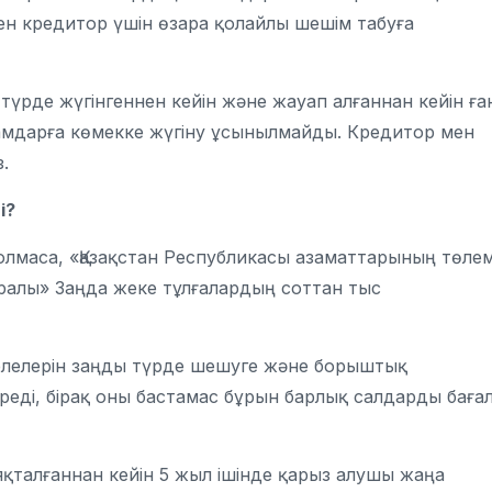
ен кредитор үшін өзара қолайлы шешім табуға
түрде жүгінгеннен кейін және жауап алғаннан кейін ға
амдарға көмекке жүгіну ұсынылмайды. Кредитор мен
.
і?
олмаса, «Қазақстан Республикасы азаматтарының төле
уралы» Заңда
жеке тұлғалардың соттан тыс
елелерін заңды түрде шешуге және борыштық
реді, бірақ оны бастамас бұрын барлық салдарды баға
яқталғаннан кейін 5 жыл ішінде қарыз алушы жаңа