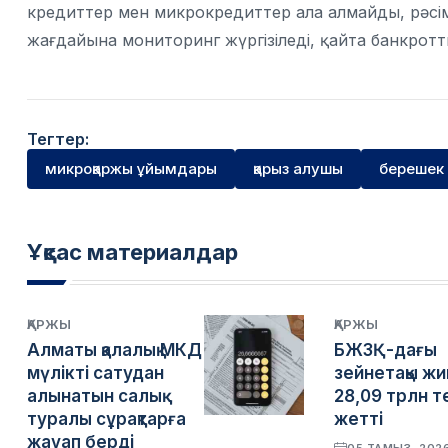
кредиттер мен микрокредиттер ала алмайды, рәсім
жағдайына мониторинг жүргізіледі, қайта банкротт
Тегтер:
микроқаржы ұйымдары
қарыз алушы
берешек
Ұқсас материалдар
ҚАРЖЫ
ҚАРЖЫ
Алматы қалалық МКД
БЖЗҚ-дағы
мүлікті сатудан
зейнетақы жи
алынатын салық
28,09 трлн т
туралы сұрақтарға
жетті
жауап берді