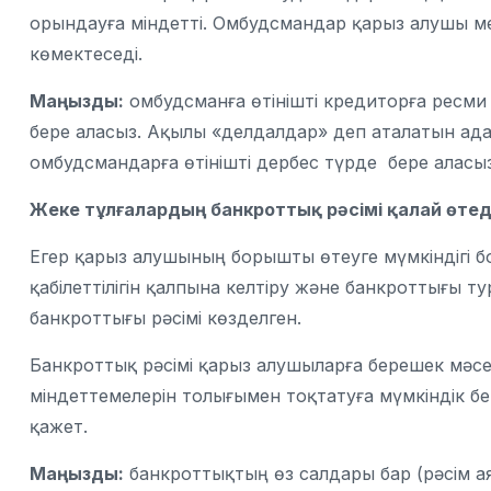
орындауға міндетті. Омбудсмандар қарыз алушы м
көмектеседі.
Маңызды:
омбудсманға өтінішті кредиторға ресми 
бере аласыз. Ақылы «делдалдар» деп аталатын ад
омбудсмандарға өтінішті дербес түрде бере аласыз
Жеке
тұлғалардың банкроттық рәсімі қалай өтед
Егер қарыз алушының борышты өтеуге мүмкіндігі б
қабілеттілігін қалпына келтіру және банкроттығы т
банкроттығы рәсімі көзделген.
Банкроттық рәсімі қарыз алушыларға берешек мәс
міндеттемелерін толығымен тоқтатуға мүмкіндік бе
қажет.
Маңызды:
банкроттықтың өз салдары бар (рәсім а