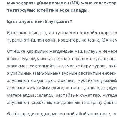
микроқаржы ұйымдарымен (МҚҰ) және коллекторл
тетігі жұмыс істейтінін еске салады.
Қарыз
алушы нені білуі қажет?
Қаржылық қиындықтар туындаған жағдайда қарыз 
туралы өтінішпен өзінің кредиторына (банк, МҚҰ не
Өтінішке
қаржылық жағдайдың нашарлауын немесе к
қажет. Бұл жұмыссыз ретінде тіркелгені туралы ан
жалақысы сақталмайтын демалыс беру туралы акт
жұбайының (зайыбының) ауруын растайтын еңбекк
алушының жақын туыстарының, жұбайының (зайыбы
алушыға жазатайым оқиға, үшінші тұлғалардың құқы
материалдық залалды растайтын құжаттар, мүгедек
алушының қаржылық жағдайының нашарлау фактісін
Өтініш кредитордың мекен жайы бойынша жеке, сон