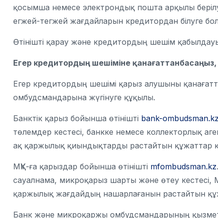
қосымша немесе электрондық пошта арқылы берілуі 
егжей-тегжей жағдайларын кредитордан білуге бо
Өтінішті қарау және кредитордың шешім қабылдау
Егер кредитордың шешіміне қанағаттанбасаңыз, 
Егер кредитордың шешімі қарыз алушыны қанағат
омбудсмандарына жүгінуге құқылы.
Банктік қарыз бойынша
өтінішті
bank-ombudsman.k
төлемдер кестесі, банкке немесе коллекторлық аге
ақ қаржылық қиындықтарды растайтын құжаттар қо
МҚҰ-ға қарыздар бойынша
өтінішті
mfombudsman.kz
сауалнама, микроқарыз шарты және өтеу кестесі, М
қаржылық жағдайдың нашарлағанын растайтын құжа
Банк және микроқаржы омбудсмандарының қызметте