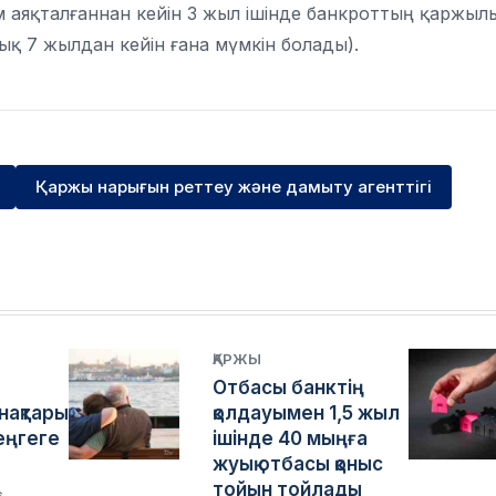
 аяқталғаннан кейін 3 жыл ішінде банкроттың қаржыл
ық 7 жылдан кейін ғана мүмкін болады).
Қаржы нарығын реттеу және дамыту агенттігі
ҚАРЖЫ
Отбасы банктің
нақтары
қолдауымен 1,5 жыл
еңгеге
ішінде 40 мыңға
жуық отбасы қоныс
тойын тойлады