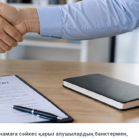
аңнамаға сәйкес қарыз алушылардың банктермен,