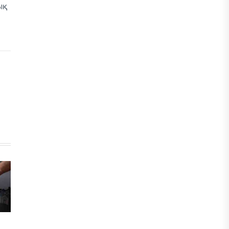
ық
ЖАҢАЛЫҚТАР
Фейк: Желіде тараған «жолбарыс»
фотосы шындыққа сәйкес келмейді
05 ТАМЫЗ, 2026
ЖАҢАЛЫҚТАР
Астанада жасанды интеллект
бойынша IOAI-2026 халықаралық
олимпиадасы өтуде
04 ТАМЫЗ, 2026
МЕДИА
Сегіз жылдық жұмбақ: Орхан Джемаль
мен оның әріптестерін Африкада кім
өлтірді?