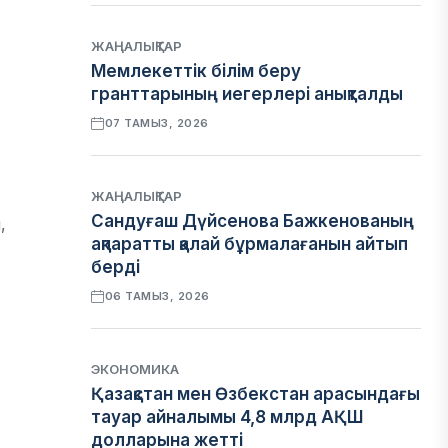
ЖАҢАЛЫҚТАР
Мемлекеттік білім беру
гранттарының иегерлері анықталды
07 ТАМЫЗ, 2026
ЖАҢАЛЫҚТАР
Сандуғаш Дүйсенова Бажкенованың
,
ақпаратты қалай бұрмалағанын айтып
берді
06 ТАМЫЗ, 2026
ЭКОНОМИКА
Қазақстан мен Өзбекстан арасындағы
тауар айналымы 4,8 млрд АҚШ
долларына жетті