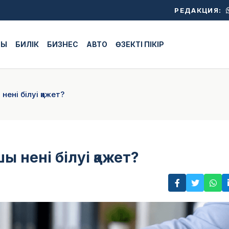
РЕДАКЦИЯ:
ЖЫ
БИЛІК
БИЗНЕС
АВТО
ӨЗЕКТІ ПІКІР
нені білуі қажет?
ы нені білуі қажет?