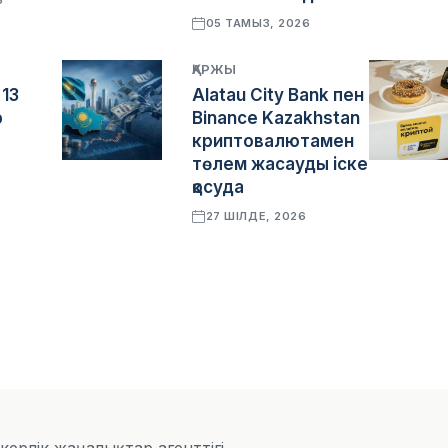
6
05 ТАМЫЗ, 2026
ҚАРЖЫ
 13
Alatau City Bank пен
р
Binance Kazakhstan
криптовалютамен
төлем жасауды іске
қосуда
27 ШІЛДЕ, 2026