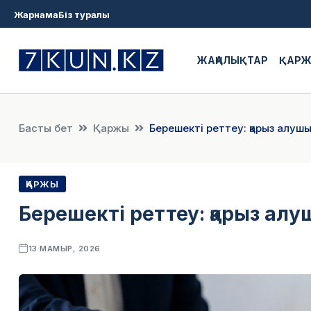
Жарнама
Біз туралы
ЖАҢАЛЫҚТАР
ҚАР
Басты бет
Қаржы
Берешекті реттеу: қарыз алушы 
ҚАРЖЫ
Берешекті реттеу: қарыз алуш
13 МАМЫР, 2026