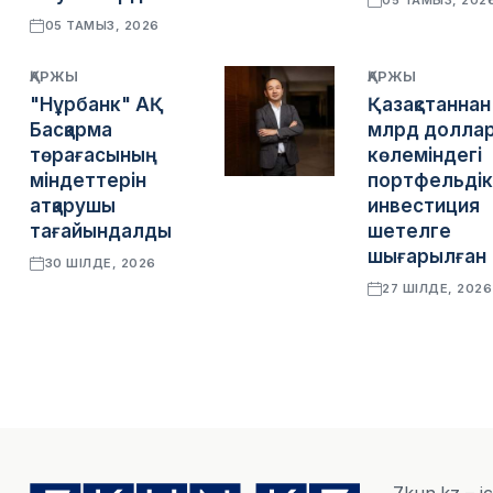
05 ТАМЫЗ, 202
05 ТАМЫЗ, 2026
ҚАРЖЫ
ҚАРЖЫ
"Нұрбанк" АҚ
Қазақстаннан
Басқарма
млрд долла
төрағасының
көлеміндегі
міндеттерін
портфельдік
атқарушы
инвестиция
тағайындалды
шетелге
шығарылған
30 ШІЛДЕ, 2026
27 ШІЛДЕ, 2026