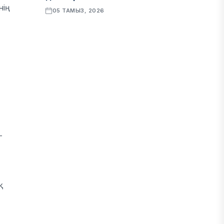
нің
05 ТАМЫЗ, 2026
ҚАРЖЫ
Алматы қалалық МКД мүлікті сатудан
алынатын салық туралы сұрақтарға
жауап берді
05 ТАМЫЗ, 2026
БИЛІК
-
«Бәйтерек» холдингінің
инвестициялық және кредиттік
портфелі 14,3 трлн теңгеге жетті
қ
05 ТАМЫЗ, 2026
ҚАРЖЫ