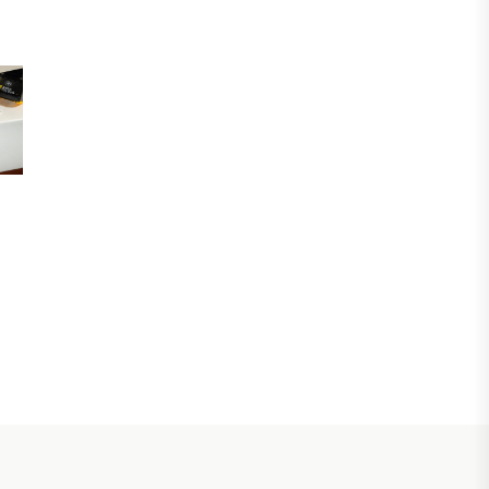
31 ШІЛДЕ, 2026
ӨЗЕКТІ ПІКІР
Ерлан Карин: Жаңа қоғамдық этика –
Қазақстанның тұрақты дамуының
негізгі шарты
30 ШІЛДЕ, 2026
БИЗНЕС
Енді eGov Business арқылы заңды
тұлғаның үлесін сенімгерлік
басқаруға беруге болады
30 ШІЛДЕ, 2026
БИЗНЕС