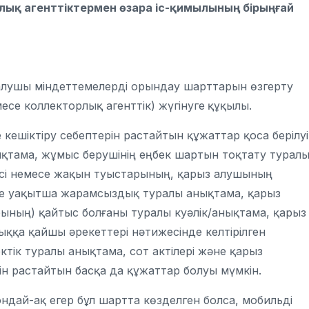
ық агенттіктермен өзара іс-қимылының бірыңғай
алушы міндеттемелерді орындау шарттарын өзгерту
месе коллекторлық агенттік) жүгінуге
құқылы.
ешіктіру себептерін растайтын құжаттар қоса берілуі
ықтама, жұмыс берушінің еңбек шартын тоқтату туралы
ісі немесе жақын туыстарының, қарыз алушының
е уақытша жарамсыздық туралы анықтама, қарыз
ның) қайтыс болғаны туралы куәлік/анықтама, қарыз
ққа қайшы әрекеттері нәтижесінде келтірілген
тік туралы анықтама, сот актілері және қарыз
 растайтын басқа да құжаттар болуы мүмкін.
дай-ақ егер бұл шартта көзделген болса, мобильді