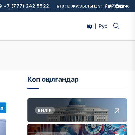
+7 (777) 242 5522
БІЗГЕ ЖАЗЫЛЫҢЫЗ:
Қаз
Рус
Көп оқылғандар
БИЛІК