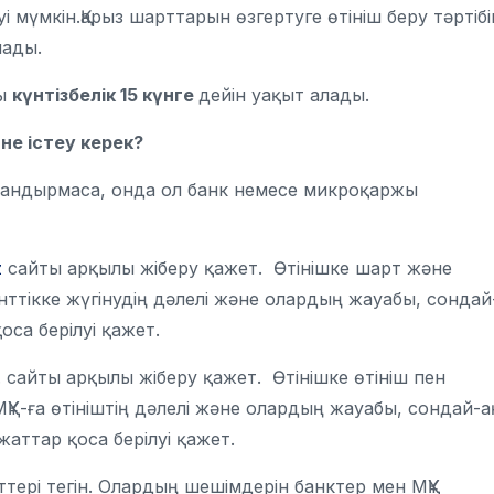
мүмкін.Қарыз шарттарын өзгертуге өтініш беру тәртібі
лады.
ы
күнтізбелік
15 күнге
дейін уақыт алады.
не істеу керек?
тандырмаса, онда ол банк немесе микроқаржы
z
сайты арқылы жіберу қажет. Өтінішке шарт және
нттікке жүгінудің дәлелі және олардың жауабы, сондай
са берілуі қажет.
. сайты арқылы жіберу қажет. Өтінішке өтініш пен
ҚҰ-ға өтініштің дәлелі және олардың жауабы, сондай-а
ттар қоса берілуі қажет.
рі тегін. Олардың шешімдерін банктер мен МҚҰ