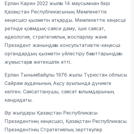
Ерлан Карин 2022 жылғы 14 маусымнан бері
Қазақстан Республикасының Мемлекеттік
кеңесшісі қызметін атқарды. Мемлекеттік кеңесші
ретінде қоғамдық-саяси даму, ішкі саясат,
идеология, стратегиялық жоспарлау және
Президент жанындағы консультативтік-кеңесші
органдардың қызметін үйлестіру бағыттарындағы
жұмыстарға жетекшілік етті.
Ерлан Тынымбайұлы 1976 жылы Түркістан облысы
Сайрам ауданының Ақсу ауылында дүниеге
келген. Саясаттанушы, саясат ғылымдарының
кандидаты.
Әр жылдары Қазақстан Республикасы
Президентінің кеңесшісі, Қазақстан Республикасы
Президентінің Стратегиялық зерттеулер