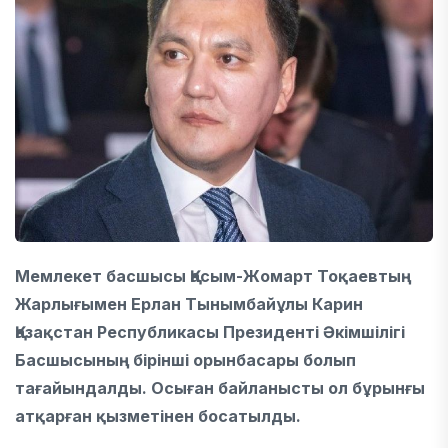
Мемлекет басшысы Қасым-Жомарт Тоқаевтың
Жарлығымен Ерлан Тынымбайұлы Карин
Қазақстан Республикасы Президенті Әкімшілігі
Басшысының бірінші орынбасары болып
тағайындалды. Осыған байланысты ол бұрынғы
атқарған қызметінен босатылды.