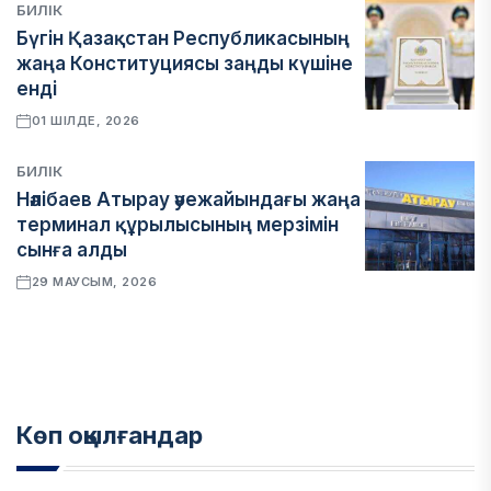
БИЛІК
Бүгін Қазақстан Республикасының
жаңа Конституциясы заңды күшіне
енді
01 ШІЛДЕ, 2026
БИЛІК
Нәлібаев Атырау әуежайындағы жаңа
терминал құрылысының мерзімін
сынға алды
29 МАУСЫМ, 2026
Көп оқылғандар