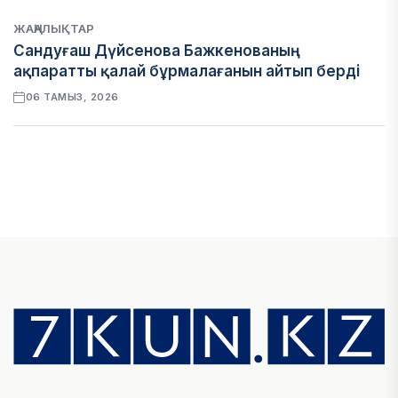
ЖАҢАЛЫҚТАР
Сандуғаш Дүйсенова Бажкенованың
ақпаратты қалай бұрмалағанын айтып берді
06 ТАМЫЗ, 2026
ЭКОНОМИКА
Қазақстан мен Өзбекстан арасындағы тауар
айналымы 4,8 млрд АҚШ долларына жетті
05 ТАМЫЗ, 2026
ҚАРЖЫ
Алматы қалалық МКД мүлікті сатудан
алынатын салық туралы сұрақтарға жауап
берді
05 ТАМЫЗ, 2026