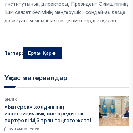
институтының директоры, Президент Әкімшілігінің
Ішкі саясат бөлімінің меңгерушісі, сондай-ақ басқа
да жауапты мемлекеттік қызметтерді атқарған.
Тегтер:
Ерлан Қарин
Ұқсас материалдар
БИЛІК
«Бәйтерек» холдингінің
инвестициялық және кредиттік
портфелі 14,3 трлн теңгеге жетті
05 ТАМЫЗ, 2026