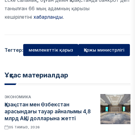
Еске салайық, бұған дейін Қазақстанда банкрот деп
танылған 66 мың адамның қарызы
кешірілетіні
хабарланды
.
Тегтер:
мемлекеттік қарыз
Қаржы министрлігі
Ұқсас материалдар
ЭКОНОМИКА
Қазақстан мен Өзбекстан
арасындағы тауар айналымы 4,8
млрд АҚШ долларына жетті
05 ТАМЫЗ, 2026