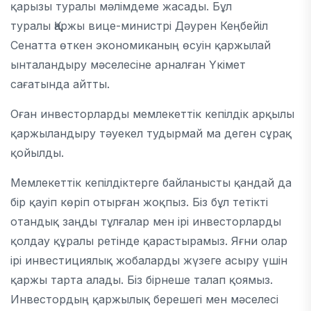
қарызы туралы мәлімдеме жасады. Бұл
туралы Қаржы вице-министрі Дәурен Кеңбейіл
Сенатта өткен экономиканың өсуін қаржылай
ынталандыру мәселесіне арналған Үкімет
сағатында айтты.
Оған инвесторларды мемлекеттік кепілдік арқылы
қаржыландыру тәуекел тудырмай ма деген сұрақ
қойылды.
Мемлекеттік кепілдіктерге байланысты қандай да
бір қауіп көріп отырған жоқпыз. Біз бұл тетікті
отандық заңды тұлғалар мен ірі инвесторларды
қолдау құралы ретінде қарастырамыз. Яғни олар
ірі инвестициялық жобаларды жүзеге асыру үшін
қаржы тарта алады. Біз бірнеше талап қоямыз.
Инвестордың қаржылық берешегі мен мәселесі