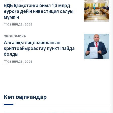
ЕҚДБ Қазақстанға биыл 1,3 млрд
еуроға дейін инвестиция салуы
мүмкін
02 ШІЛДЕ, 2026
ЭКОНОМИКА
Алғашқы лицензияланған
криптоайырбастау пункті пайда
болды
02 ШІЛДЕ, 2026
Көп оқылғандар