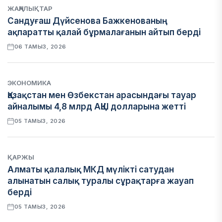
ЖАҢАЛЫҚТАР
Сандуғаш Дүйсенова Бажкенованың
ақпаратты қалай бұрмалағанын айтып берді
06 ТАМЫЗ, 2026
ЭКОНОМИКА
Қазақстан мен Өзбекстан арасындағы тауар
айналымы 4,8 млрд АҚШ долларына жетті
05 ТАМЫЗ, 2026
ҚАРЖЫ
Алматы қалалық МКД мүлікті сатудан
алынатын салық туралы сұрақтарға жауап
берді
05 ТАМЫЗ, 2026