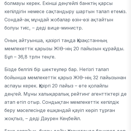
болмауы керек. Екінші деңгейлі банктің қарсы
кепілдігін немесе сақтандыру шартын талап етеміз.
Сондай-ақ мұндай жобалар өзін-өзі ақтайтын
болуы тиіс, – деді вице-министр.
Оның айтуынша, қазіргі таңда Қазақстанның
мемлекеттік қарызы ЖІӨ-нің 20 пайызын құрайды.
Бұл – 36,8 трлн теңге.
Бізде белгілі бір шектеулер бар. Негізгі талап
бойынша мемлекеттік қарыз ЖІӨ-нің 32 пайызынан
аспауы керек. Қазіргі 20 пайыз – өте қолайлы
деңгей. Мұны халықаралық рейтинг агенттіктері де
атап өтіп отыр. Сондықтан мемлекеттік кепілдік
беру мәселесінде ешқандай қауіп көріп тұрған
жоқпыз, – деді Дәурен Кеңбейіл.