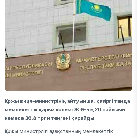
Қаржы вице-министрінің айтуынша, қазіргі таңда
мемлекеттік қарыз көлемі ЖІӨ-нің 20 пайызын
немесе 36,8 трлн теңгені құрайды
Қаржы министрлігі Қазақстанның мемлекеттік