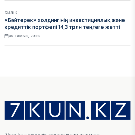
БИЛІК
«Бәйтерек» холдингінің инвестициялық және
кредиттік портфелі 14,3 трлн теңгеге жетті
05 ТАМЫЗ, 2026
ҚАРЖЫ
БЖЗҚ-дағы зейнетақы жинақтары 28,09 трлн
теңгеге жетті
05 ТАМЫЗ, 2026
ҚАРЖЫ
Отбасы банктің қолдауымен 1,5 жыл ішінде 40
мыңға жуық отбасы қоныс тойын тойлады
05 ТАМЫЗ, 2026
7kun.kz – іскерлік жаңалықтар агенттігі