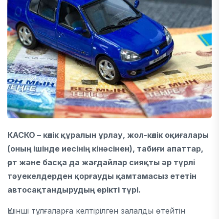
КАСКО – көлік құралын ұрлау, жол-көлік оқиғалары
(оның ішінде иесінің кінәсінен), табиғи апаттар,
өрт және басқа да жағдайлар сияқты әр түрлі
тәуекелдерден қорғауды қамтамасыз ететін
автосақтандырудың ерікті түрі.
Үшінші тұлғаларға келтірілген залалды өтейтін