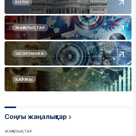
БИЛІК
ЖАҢАЛЫҚТАР
ЭКОНОМИКА
ҚАРЖЫ
Соңғы жаңалықтар
ЖАҢАЛЫҚТАР