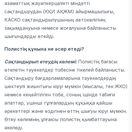
азаматтық жауапкершілікті міндетті
сақтандырудан (КҚИ АҚЖМ) айырмашылығы,
КАСКО сақтандырылушының автокөлігінің
зақымдануына немесе жоғалуына байланысты
шығындарды өтейді.
Полистің құнына не әсер етеді?
Сақтандырып
өтеудің көлемі:
Полистің бағасы
өтелетін тәуекелдер тізбесіне тікелей байланысты.
Сақтандыру бағдарламаларына тәуекелдердің
шектеулі жиынтығы кіруі мүмкін (мысалы, тек ЖКО)
немесе кеңейтілген тізбе, соның ішінде табиғи
апаттар, үшінші тұлғалардың құқыққа қайшы
әрекеттері және өздігінен өттің шығуы кіруі мүмкін.
Өтеу көлемінің ұлғаюы полистің қымбаттауына
әкеледі.