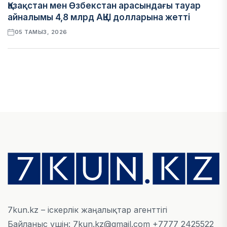
Қазақстан мен Өзбекстан арасындағы тауар
айналымы 4,8 млрд АҚШ долларына жетті
05 ТАМЫЗ, 2026
ҚАРЖЫ
Алматы қалалық МКД мүлікті сатудан
алынатын салық туралы сұрақтарға жауап
берді
05 ТАМЫЗ, 2026
БИЛІК
«Бәйтерек» холдингінің инвестициялық және
кредиттік портфелі 14,3 трлн теңгеге жетті
05 ТАМЫЗ, 2026
7kun.kz – іскерлік жаңалықтар агенттігі
Байланыс үшін: 7kun.kz@gmail.com +7777 2425522