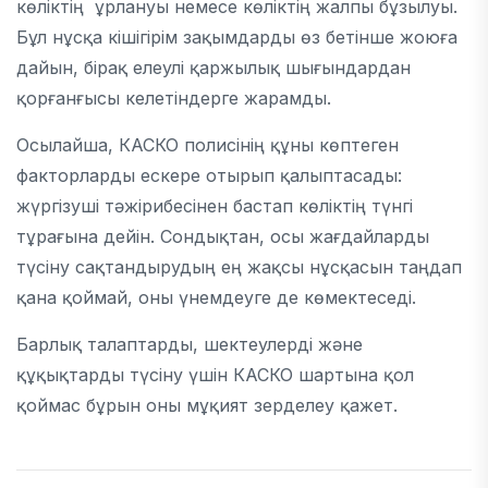
көліктің ұрлануы немесе көліктің жалпы бұзылуы.
Бұл нұсқа кішігірім зақымдарды өз бетінше жоюға
дайын, бірақ елеулі қаржылық шығындардан
қорғанғысы келетіндерге жарамды.
Осылайша, КАСКО полисінің құны көптеген
факторларды ескере отырып қалыптасады:
жүргізуші тәжірибесінен бастап көліктің түнгі
тұрағына дейін. Сондықтан, осы жағдайларды
түсіну сақтандырудың ең жақсы нұсқасын таңдап
қана қоймай, оны үнемдеуге де көмектеседі.
Барлық талаптарды, шектеулерді және
құқықтарды түсіну үшін КАСКО шартына қол
қоймас бұрын оны мұқият зерделеу қажет.