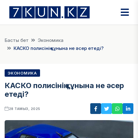
Басты бет
Экономика
КАСКО полисінің құнына не әсер етеді?
ЭКОНОМИКА
КАСКО полисінің құнына не әсер
етеді?
28 ТАМЫЗ, 2025