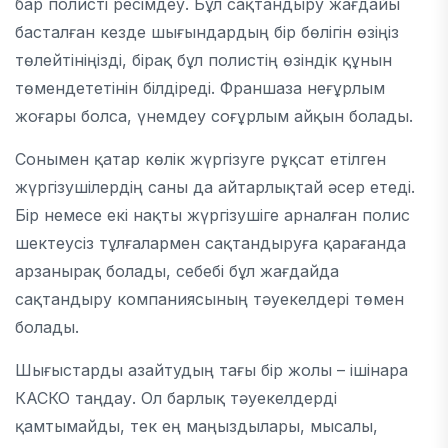
бар полисті ресімдеу. Бұл сақтандыру жағдайы
басталған кезде шығындардың бір бөлігін өзіңіз
төлейтініңізді, бірақ бұл полистің өзіндік құнын
төмендететінін білдіреді. Франшаза неғұрлым
жоғары болса, үнемдеу соғұрлым айқын болады.
Сонымен қатар көлік жүргізуге рұқсат етілген
жүргізушілердің саны да айтарлықтай әсер етеді.
Бір немесе екі нақты жүргізушіге арналған полис
шектеусіз тұлғалармен сақтандыруға қарағанда
арзанырақ болады, себебі бұл жағдайда
сақтандыру компаниясының тәуекелдері төмен
болады.
Шығыстарды азайтудың тағы бір жолы – ішінара
КАСКО таңдау. Ол барлық тәуекелдерді
қамтымайды, тек ең маңыздылары, мысалы,