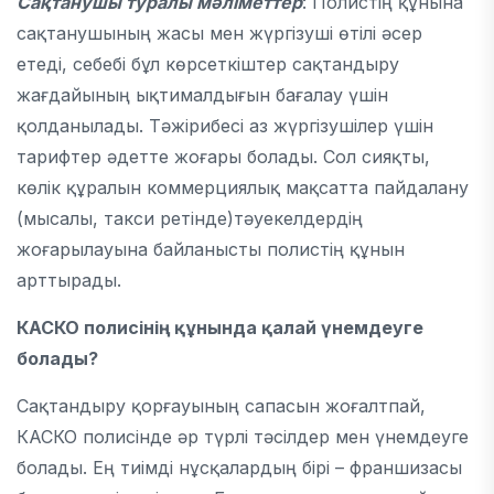
Сақтанушы
туралы мәліметтер
: Полистің құнына
сақтанушының жасы мен жүргізуші өтілі әсер
етеді, себебі бұл көрсеткіштер сақтандыру
жағдайының ықтималдығын бағалау үшін
қолданылады. Тәжірибесі аз жүргізушілер үшін
тарифтер әдетте жоғары болады. Сол сияқты,
көлік құралын коммерциялық мақсатта пайдалану
(мысалы, такси ретінде)тәуекелдердің
жоғарылауына байланысты полистің құнын
арттырады.
КАСКО
полисінің құнында қалай үнемдеуге
болады?
Сақтандыру қорғауының сапасын жоғалтпай,
КАСКО полисінде әр түрлі тәсілдер мен үнемдеуге
болады. Ең тиімді нұсқалардың бірі – франшизасы