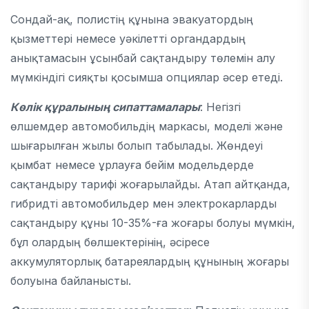
Сондай-ақ, полистің құнына эвакуатордың
қызметтері немесе уәкілетті органдардың
анықтамасын ұсынбай сақтандыру төлемін алу
мүмкіндігі сияқты қосымша опциялар әсер етеді.
Көлік
құралының сипаттамалары
: Негізгі
өлшемдер автомобильдің маркасы, моделі және
шығарылған жылы болып табылады. Жөндеуі
қымбат немесе ұрлауға бейім модельдерде
сақтандыру тарифі жоғарылайды. Атап айтқанда,
гибридті автомобильдер мен электрокарларды
сақтандыру құны 10-35%-ға жоғары болуы мүмкін,
бұл олардың бөлшектерінің, әсіресе
аккумуляторлық батареялардың құнының жоғары
болуына байланысты.