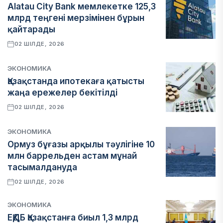
Alatau City Bank мемлекетке 125,3
млрд теңгені мерзімінен бұрын
қайтарады
02 ШІЛДЕ, 2026
ЭКОНОМИКА
Қазақстанда ипотекаға қатысты
жаңа ережелер бекітілді
02 ШІЛДЕ, 2026
ЭКОНОМИКА
Ормуз бұғазы арқылы тәулігіне 10
млн баррельден астам мұнай
тасымалдануда
02 ШІЛДЕ, 2026
ЭКОНОМИКА
ЕҚДБ Қазақстанға биыл 1,3 млрд