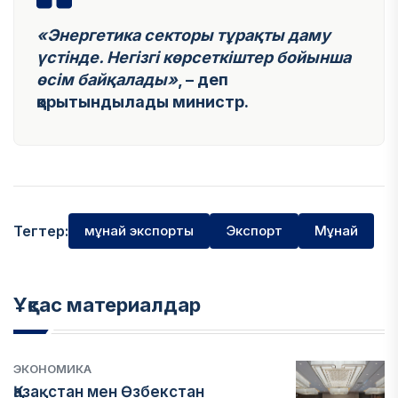
«Энергетика секторы тұрақты даму
үстінде. Негізгі көрсеткіштер бойынша
өсім байқалады»
, – деп
қорытындылады министр.
Тегтер:
мұнай экспорты
Экспорт
Мұнай
Ұқсас материалдар
ЭКОНОМИКА
Қазақстан мен Өзбекстан