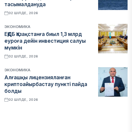
тасымалдануда
02 ШІЛДЕ, 2026
ЭКОНОМИКА
ЕҚДБ Қазақстанға биыл 1,3 млрд
еуроға дейін инвестиция салуы
мүмкін
02 ШІЛДЕ, 2026
ЭКОНОМИКА
Алғашқы лицензияланған
криптоайырбастау пункті пайда
болды
02 ШІЛДЕ, 2026