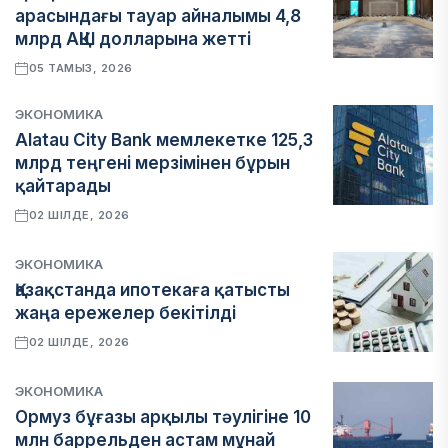
арасындағы тауар айналымы 4,8
млрд АҚШ долларына жетті
05 ТАМЫЗ, 2026
ЭКОНОМИКА
Alatau City Bank мемлекетке 125,3
млрд теңгені мерзімінен бұрын
қайтарады
02 ШІЛДЕ, 2026
ЭКОНОМИКА
Қазақстанда ипотекаға қатысты
жаңа ережелер бекітілді
02 ШІЛДЕ, 2026
ЭКОНОМИКА
Ормуз бұғазы арқылы тәулігіне 10
млн баррельден астам мұнай