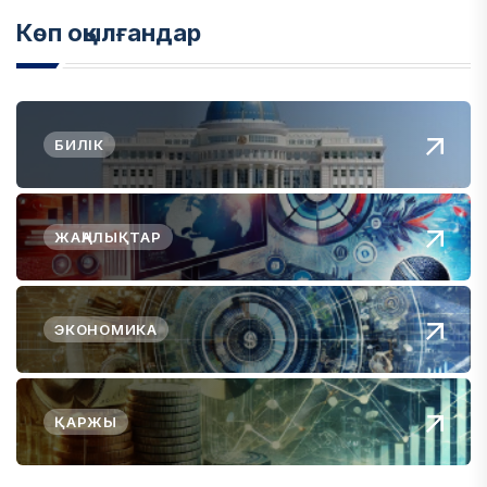
Көп оқылғандар
БИЛІК
ЖАҢАЛЫҚТАР
ЭКОНОМИКА
ҚАРЖЫ