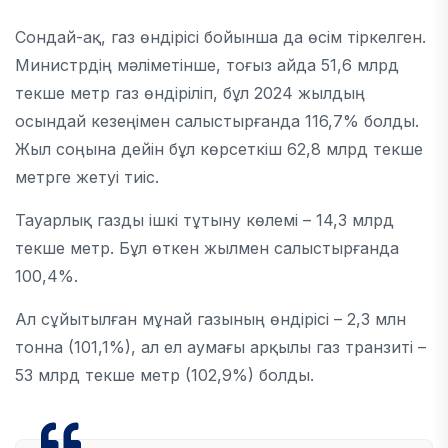
Сондай-ақ, газ өндірісі бойынша да өсім тіркелген.
Министрдің мәліметінше, тоғыз айда 51,6 млрд
текше метр газ өндіріліп, бұл 2024 жылдың
осындай кезеңімен салыстырғанда 116,7% болды.
Жыл соңына дейін бұл көрсеткіш 62,8 млрд текше
метрге жетуі тиіс.
Тауарлық газды ішкі тұтыну көлемі – 14,3 млрд
текше метр. Бұл өткен жылмен салыстырғанда
100,4%.
Ал сұйытылған мұнай газының өндірісі – 2,3 млн
тонна (101,1%), ал ел аумағы арқылы газ транзиті –
53 млрд текше метр (102,9%) болды.