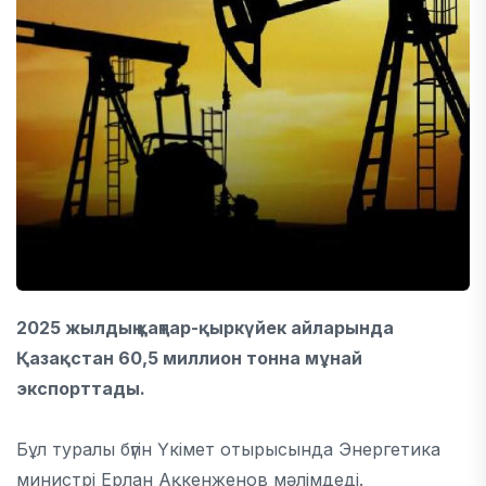
2025 жылдың қаңтар-қыркүйек айларында
Қазақстан 60,5 миллион тонна мұнай
экспорттады.
Бұл туралы бүгін Үкімет отырысында Энергетика
министрі Ерлан Ақкенженов мәлімдеді.