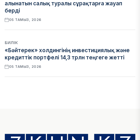
алынатын салық туралы сұрақтарға жауап
берді
05 ТАМЫЗ, 2026
БИЛІК
«Бәйтерек» холдингінің инвестициялық және
кредиттік портфелі 14,3 трлн теңгеге жетті
05 ТАМЫЗ, 2026
ҚАРЖЫ
БЖЗҚ-дағы зейнетақы жинақтары 28,09 трлн
теңгеге жетті
05 ТАМЫЗ, 2026
ҚАРЖЫ