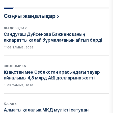
Соңғы жаңалықтар
ЖАҢАЛЫҚТАР
Сандуғаш Дүйсенова Бажкенованың
ақпаратты қалай бұрмалағанын айтып берді
06 ТАМЫЗ, 2026
ЭКОНОМИКА
Қазақстан мен Өзбекстан арасындағы тауар
айналымы 4,8 млрд АҚШ долларына жетті
05 ТАМЫЗ, 2026
ҚАРЖЫ
Алматы қалалық МКД мүлікті сатудан