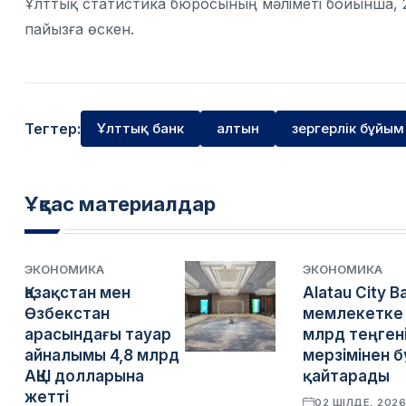
Ұлттық статистика бюросының мәліметі бойынша,
пайызға өскен.
Тегтер:
Ұлттық банк
алтын
зергерлік бұйым
Ұқсас материалдар
ЭКОНОМИКА
ЭКОНОМИКА
Қазақстан мен
Alatau City B
Өзбекстан
мемлекетке 
арасындағы тауар
млрд теңген
айналымы 4,8 млрд
мерзімінен 
АҚШ долларына
қайтарады
жетті
02 ШІЛДЕ, 202