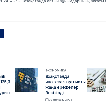
 2024 жылы Қазақстанда алтын бұйымдарының бағасы 
ЭКОНОМИКА
ank
Қазақстанда
125,3
ипотекаға қатысты
і
жаңа ережелер
бұрын
бекітілді
02 ШІЛДЕ, 2026
6