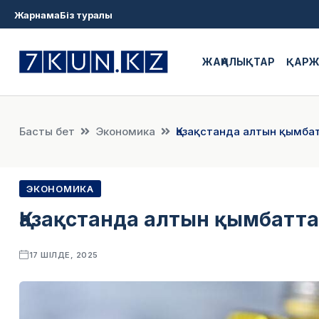
Жарнама
Біз туралы
ЖАҢАЛЫҚТАР
ҚАР
Басты бет
Экономика
Қазақстанда алтын қымба
ЭКОНОМИКА
Қазақстанда алтын қымбатт
17 ШІЛДЕ, 2025