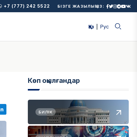
+7 (777) 242 5522
БІЗГЕ ЖАЗЫЛЫҢЫЗ:
Қаз
Рус
Көп оқылғандар
БИЛІК