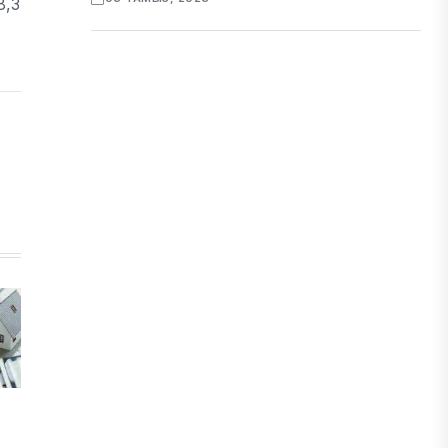
8,3
ЭКОНОМИКА
Қазақстан мен Өзбекстан арасындағы
тауар айналымы 4,8 млрд АҚШ
долларына жетті
05 ТАМЫЗ, 2026
ҚАРЖЫ
Алматы қалалық МКД мүлікті
сатудан алынатын салық туралы
сұрақтарға жауап берді
05 ТАМЫЗ, 2026
БИЛІК
«Бәйтерек» холдингінің