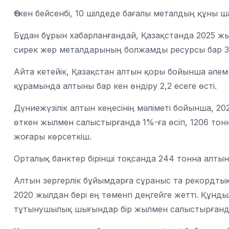
Өткен бейсенбі, 10 шілдеде бағалы металдың құны 
Бұдан бұрын хабарланғандай, Қазақстанда 2025 жы
сирек жер металдарының болжамды ресурсы бар 38
Айта кетейік, Қазақстан алтын қоры бойынша әлемні
құрамында алтыны бар кен өндіру 2,2 есеге өсті.
Дүниежүзілік алтын кеңесінің мәліметі бойынша, 2
өткен жылмен салыстырғанда 1%-ға өсіп, 1206 тонн
жоғары көрсеткіш.
Орталық банктер бірінші тоқсанда 244 тонна алты
Алтын зергерлік бұйымдарға сұраныс та рекордтық
2020 жылдан бері ең төменгі деңгейге жетті. Құнд
тұтынушылық шығындар бір жылмен салыстырғанда