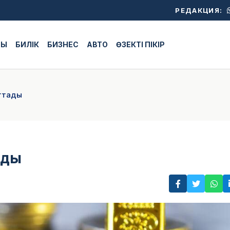
РЕДАКЦИЯ:
ЖЫ
БИЛІК
БИЗНЕС
АВТО
ӨЗЕКТІ ПІКІР
ттады
ады