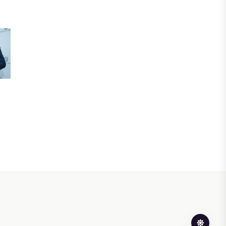
инвестициялық және кредиттік
портфелі 14,3 трлн теңгеге жетті
05 ТАМЫЗ, 2026
ҚАРЖЫ
БЖЗҚ-дағы зейнетақы жинақтары
28,09 трлн теңгеге жетті
05 ТАМЫЗ, 2026
ҚАРЖЫ
Отбасы банктің қолдауымен 1,5 жыл
ішінде 40 мыңға жуық отбасы қоныс
тойын тойлады
05 ТАМЫЗ, 2026