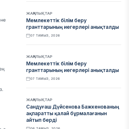
ЖАҢАЛЫҚТАР
әне
Мемлекеттік білім беру
гранттарының иегерлері анықталды
07 ТАМЫЗ, 2026
ЖАҢАЛЫҚТАР
Мемлекеттік білім беру
ең
гранттарының иегерлері анықталды
07 ТАМЫЗ, 2026
з.
ЖАҢАЛЫҚТАР
Сандуғаш Дүйсенова Бажкенованың
ақпаратты қалай бұрмалағанын
айтып берді
06 ТАМЫЗ, 2026