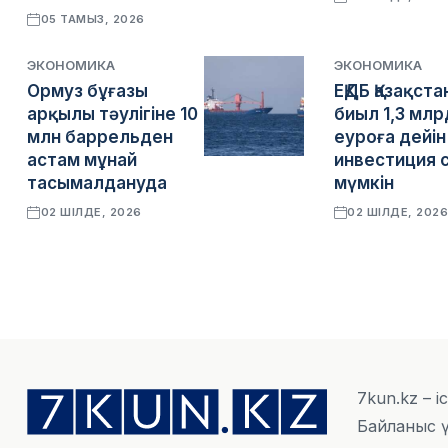
05 ТАМЫЗ, 2026
ЭКОНОМИКА
ЭКОНОМИКА
Ормуз бұғазы
ЕҚДБ Қазақста
арқылы тәулігіне 10
биыл 1,3 млр
млн баррельден
еуроға дейін
астам мұнай
инвестиция 
тасымалдануда
мүмкін
02 ШІЛДЕ, 2026
02 ШІЛДЕ, 202
7kun.kz – і
Байланыс ү