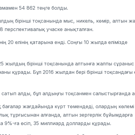
шамамен 54 862 теңге болды.
лдың бірінші тоқсанында мыс, никель, көмір, алтын ж
 перспективалық учаске анықталған.
ң 20 елінің қатарына енді. Соңғы 10 жылда елімізде
025 жылдың бірінші тоқсанында алтынға жалпы сұраныс
аны құрады. Бұл 2016 жылдан бері бірінші тоқсандағы 
н сатып алды, бұл алдыңғы тоқсанмен салыстырғанда а
 бағалар жағдайында күрт төмендеді, олардың көлемі
ылық тұрғысынан алғанда, алтын зергерлік бұйымдарға
 9%-ға өсіп, 35 миллиард долларды құрады.