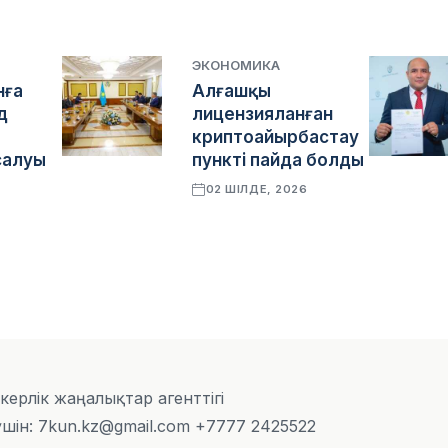
ЭКОНОМИКА
нға
Алғашқы
д
лицензияланған
криптоайырбастау
салуы
пункті пайда болды
02 ШІЛДЕ, 2026
6
скерлік жаңалықтар агенттігі
шін: 7kun.kz@gmail.com +7777 2425522