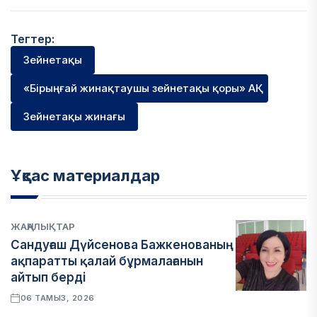
Тегтер:
Зейнетақы
«Бірыңғай жинақтаушы зейнетақы қоры» АҚ
Зейнетақы жинағы
Ұқсас материалдар
ЖАҢАЛЫҚТАР
Сандуғаш Дүйсенова Бажкенованың
ақпаратты қалай бұрмалағанын
айтып берді
06 ТАМЫЗ, 2026