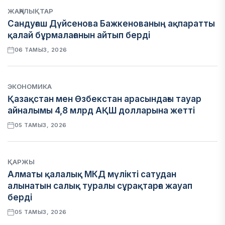
ЖАҢАЛЫҚТАР
Сандуғаш Дүйсенова Бажкенованың ақпаратты
қалай бұрмалағанын айтып берді
06 ТАМЫЗ, 2026
ЭКОНОМИКА
Қазақстан мен Өзбекстан арасындағы тауар
айналымы 4,8 млрд АҚШ долларына жетті
05 ТАМЫЗ, 2026
ҚАРЖЫ
Алматы қалалық МКД мүлікті сатудан
алынатын салық туралы сұрақтарға жауап
берді
05 ТАМЫЗ, 2026