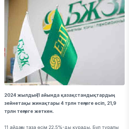
2024 жылдың 11 айында қазақстандықтардың
зейнетақы жинақтары 4 трлн теңгеге өсіп, 21,9
трлн теңгеге жеткен.
11 айдағы таза өсім 22,5%-ды құрады. Бұл туралы