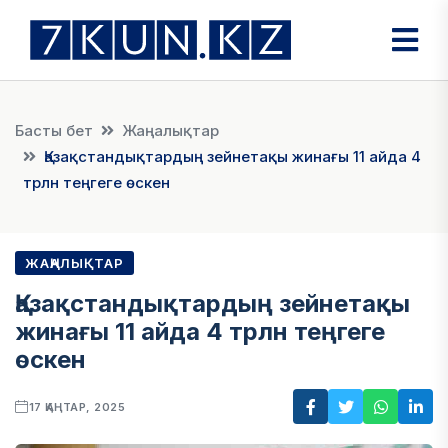
Басты бет
Жаңалықтар
Қазақстандықтардың зейнетақы жинағы 11 айда 4
трлн теңгеге өскен
ЖАҢАЛЫҚТАР
Қазақстандықтардың зейнетақы
жинағы 11 айда 4 трлн теңгеге
өскен
17 ҚАҢТАР, 2025