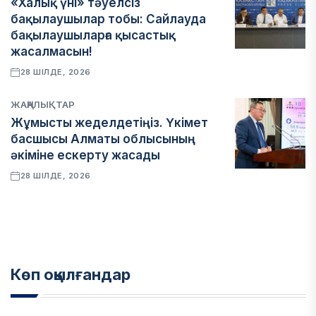
«Халық үні» тәуелсіз
бақылаушылар тобы: Сайлауда
бақылаушыларға қысастық
жасалмасын!
28 ШІЛДЕ, 2026
ЖАҢАЛЫҚТАР
Жұмысты жеделдетіңіз. Үкімет
басшысы Алматы облысының
әкіміне ескерту жасады
28 ШІЛДЕ, 2026
Көп оқылғандар