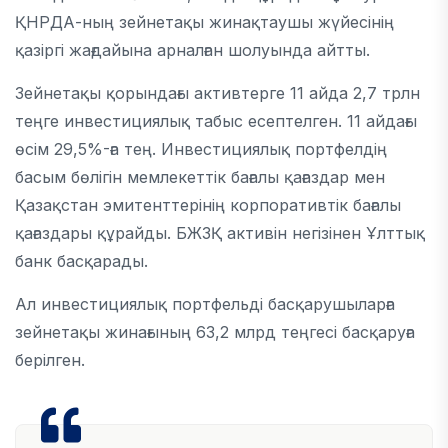
ҚНРДА-ның зейнетақы жинақтаушы жүйесінің
қазіргі жағдайына арналған шолуында айтты.
Зейнетақы қорындағы активтерге 11 айда 2,7 трлн
теңге инвестициялық табыс есептелген. 11 айдағы
өсім 29,5%-ға тең. Инвестициялық портфелдің
басым бөлігін мемлекеттік бағалы қағаздар мен
Қазақстан эмитенттерінің корпоративтік бағалы
қағаздары құрайды. БЖЗҚ активін негізінен Ұлттық
банк басқарады.
Ал инвестициялық портфельді басқарушыларға
зейнетақы жинағының 63,2 млрд теңгесі басқаруға
берілген.