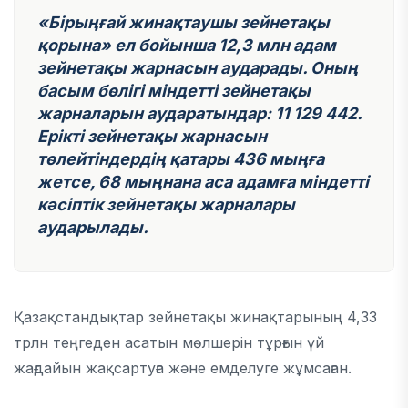
«Бірыңғай жинақтаушы зейнетақы
қорына» ел бойынша 12,3 млн адам
зейнетақы жарнасын аударады. Оның
басым бөлігі міндетті зейнетақы
жарналарын аударатындар: 11 129 442.
Ерікті зейнетақы жарнасын
төлейтіндердің қатары 436 мыңға
жетсе, 68 мыңнана аса адамға міндетті
кәсіптік зейнетақы жарналары
аударылады.
Қазақстандықтар зейнетақы жинақтарының 4,33
трлн теңгеден асатын мөлшерін тұрғын үй
жағдайын жақсартуға және емделуге жұмсаған.