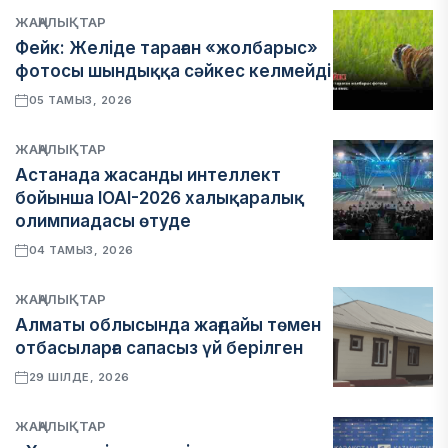
ЖАҢАЛЫҚТАР
Фейк: Желіде тараған «жолбарыс»
фотосы шындыққа сәйкес келмейді
05 ТАМЫЗ, 2026
ЖАҢАЛЫҚТАР
Астанада жасанды интеллект
бойынша IOAI-2026 халықаралық
олимпиадасы өтуде
04 ТАМЫЗ, 2026
ЖАҢАЛЫҚТАР
Алматы облысында жағдайы төмен
отбасыларға сапасыз үй берілген
29 ШІЛДЕ, 2026
ЖАҢАЛЫҚТАР