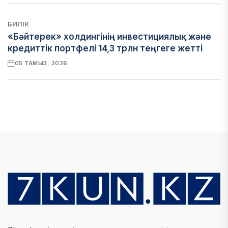
БИЛІК
«Бәйтерек» холдингінің инвестициялық және
кредиттік портфелі 14,3 трлн теңгеге жетті
05 ТАМЫЗ, 2026
ҚАРЖЫ
БЖЗҚ-дағы зейнетақы жинақтары 28,09 трлн
теңгеге жетті
05 ТАМЫЗ, 2026
ҚАРЖЫ
Отбасы банктің қолдауымен 1,5 жыл ішінде 40
мыңға жуық отбасы қоныс тойын тойлады
05 ТАМЫЗ, 2026