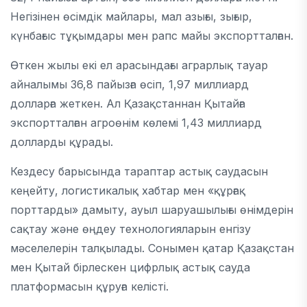
Негізінен өсімдік майлары, мал азығы, зығыр,
күнбағыс тұқымдары мен рапс майы экспортталған.
Өткен жылы екі ел арасындағы аграрлық тауар
айналымы 36,8 пайызға өсіп, 1,97 миллиард
долларға жеткен. Ал Қазақстаннан Қытайға
экспортталған агроөнім көлемі 1,43 миллиард
долларды құрады.
Кездесу барысында тараптар астық саудасын
кеңейту, логистикалық хабтар мен «құрғақ
порттарды» дамыту, ауыл шаруашылығы өнімдерін
сақтау және өңдеу технологияларын енгізу
мәселелерін талқылады. Сонымен қатар Қазақстан
мен Қытай бірлескен цифрлық астық сауда
платформасын құруға келісті.