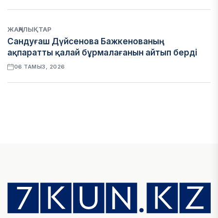
ЖАҢАЛЫҚТАР
Сандуғаш Дүйсенова Бажкенованың
ақпаратты қалай бұрмалағанын айтып берді
06 ТАМЫЗ, 2026
ЭКОНОМИКА
Қазақстан мен Өзбекстан арасындағы тауар
айналымы 4,8 млрд АҚШ долларына жетті
05 ТАМЫЗ, 2026
ҚАРЖЫ
Алматы қалалық МКД мүлікті сатудан
алынатын салық туралы сұрақтарға жауап
берді