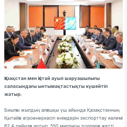
Қазақстан мен Қытай ауыл шаруашылығы
саласындағы ынтымақтастықты күшейтіп
жатыр.
Биылғы жылдың алғашқы үш айында Қазақстанның
Қытайға агроөнеркәсіп өнімдерін экспорттау көлемі
82,4 пайызға артып, 550 миллион долларға жетті.