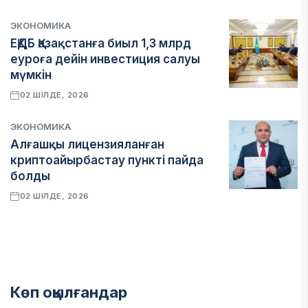
ЭКОНОМИКА
ЕҚДБ Қазақстанға биыл 1,3 млрд
еуроға дейін инвестиция салуы
мүмкін
02 ШІЛДЕ, 2026
ЭКОНОМИКА
Алғашқы лицензияланған
криптоайырбастау пункті пайда
болды
02 ШІЛДЕ, 2026
Көп оқылғандар