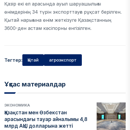
Қазір екі ел арасында ауыл шаруашылығы
өнімдерінің 34 түрін экспорттауға рұқсат берілген.
Қытай нарығына өнім жеткізуге Қазақстанның
3600-ден астам кәсіпорны енгізілген.
Тегтер:
Қытай
агроэкспорт
Ұқсас материалдар
ЭКОНОМИКА
Қазақстан мен Өзбекстан
арасындағы тауар айналымы 4,8
млрд АҚШ долларына жетті