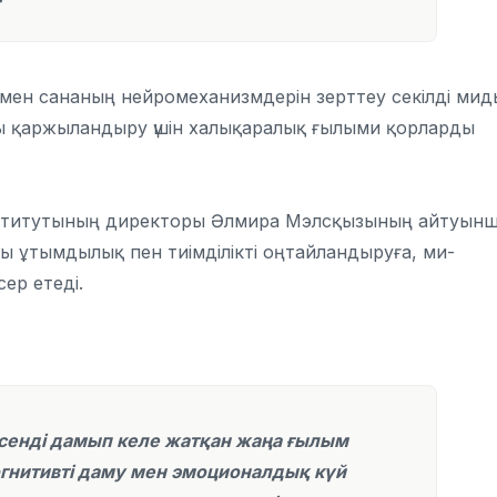
 мен сананың нейромеханизмдерін зерттеу секілді ми
ды қаржыландыру үшін халықаралық ғылыми қорларды
институтының директоры Әлмира Мэлсқызының айтуынш
 ұтымдылық пен тиімділікті оңтайландыруға, ми-
сер етеді.
енді дамып келе жатқан жаңа ғылым
огнитивті даму мен эмоционалдық күй