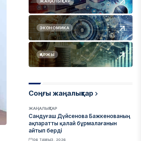
ЖАҢАЛЫҚТАР
ЭКОНОМИКА
ҚАРЖЫ
Соңғы жаңалықтар
ЖАҢАЛЫҚТАР
Сандуғаш Дүйсенова Бажкенованың
ақпаратты қалай бұрмалағанын
айтып берді
06 ТАМЫЗ, 2026