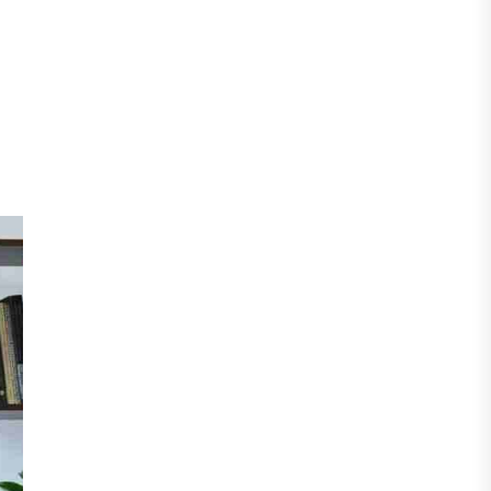
тұлғаның үлесін сенімгерлік
басқаруға беруге болады
30 ШІЛДЕ, 2026
БИЗНЕС
Енді eGov Business арқылы заңды
тұлғаның үлесін сенімгерлік
басқаруға беруге болады
30 ШІЛДЕ, 2026
БИЗНЕС
Urumqi air Қазақстанға рейстер ашуы
мүмкін
30 ШІЛДЕ, 2026