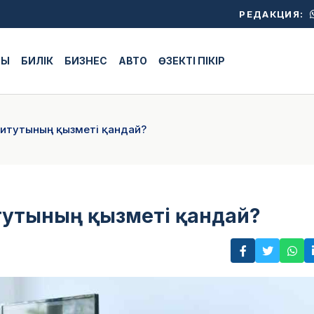
РЕДАКЦИЯ:
ЖЫ
БИЛІК
БИЗНЕС
АВТО
ӨЗЕКТІ ПІКІР
титутының қызметі қандай?
тутының қызметі қандай?