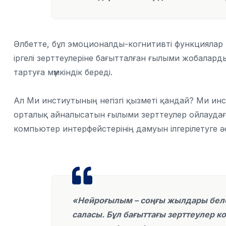
Әлбетте, бұл эмоционалды-когнитивті функциялар
іргелі зерттеулеріне бағытталған ғылыми жобалар
тартуға мүмкіндік береді.
Ал Ми инстиутының негізгі қызметі қандай? Ми 
орталық айналысатын ғылыми зерттеулер ойлаудағы
компьютер интерфейстерінің дамуын ілгерілетуге ә
«Нейроғылым – соңғы жылдары белс
саласы. Бұл бағыттағы зерттеулер к