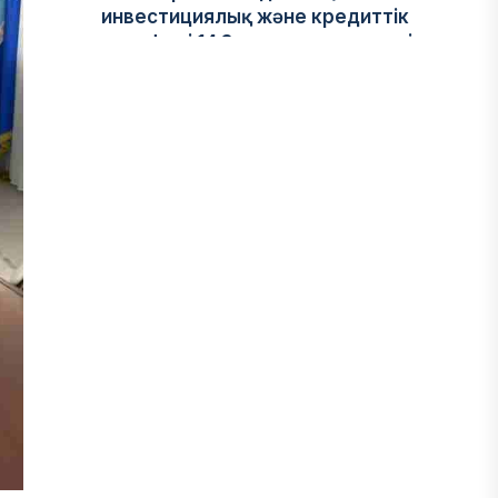
инвестициялық және кредиттік
портфелі 14,3 трлн теңгеге жетті
05 ТАМЫЗ, 2026
ҚАРЖЫ
БЖЗҚ-дағы зейнетақы жинақтары
28,09 трлн теңгеге жетті
05 ТАМЫЗ, 2026
ҚАРЖЫ
Отбасы банктің қолдауымен 1,5 жыл
ішінде 40 мыңға жуық отбасы қоныс
тойын тойлады
05 ТАМЫЗ, 2026