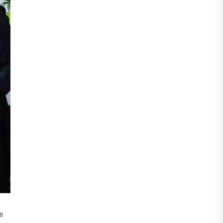
БИЛІК
Қасым-Жомарт Тоқаев: Біз толық
цифрланған мемлекет құруға кірістік
30 ШІЛДЕ, 2026
ҚАРЖЫ
"Нұрбанк" АҚ Басқарма төрағасының
міндеттерін атқарушы
тағайындалды
30 ШІЛДЕ, 2026
БИЗНЕС
ҚР СИМ Wildberries қойма кешенін
Қазақстанға көшіру мәселесіне
қатысты мәлімде жасады
і
29 ШІЛДЕ, 2026