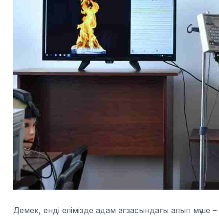
Демек, енді елімізде адам ағзасындағы алып мүше –