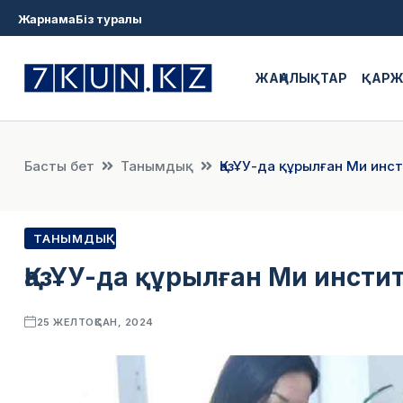
Жарнама
Біз туралы
ЖАҢАЛЫҚТАР
ҚАР
Басты бет
Танымдық
ҚазҰУ-да құрылған Ми инс
ТАНЫМДЫҚ
ҚазҰУ-да құрылған Ми инсти
25 ЖЕЛТОҚСАН, 2024