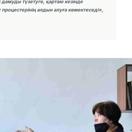
 дамуды түзетуге, қартаю кезінде
 процестерінің алдын алуға көмектеседі»,