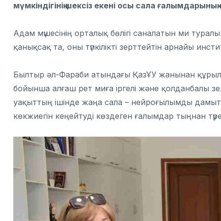
мүмкіндігінің шексіз екені осы сала ғалымдарының 
Адам мүшесінің орталық бөлігі саналатын ми тура
қанықсақ та, оны түпкілікті зерттейтін арнайы инстит
Былтыр әл-Фараби атындағы ҚазҰУ жанынан құрыл
бойынша алғаш рет миға іргелі және қолданбалы зер
уақыттың ішінде жаңа сала – нейроғылымды дамыты
көкжиегін кеңейтуді көздеген ғалымдар тыңнан түре