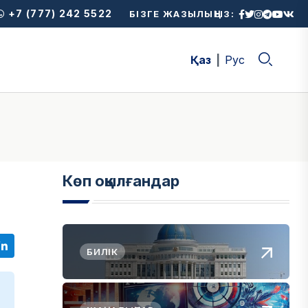
+7 (777) 242 5522
БІЗГЕ ЖАЗЫЛЫҢЫЗ:
Қаз
Рус
Көп оқылғандар
БИЛІК