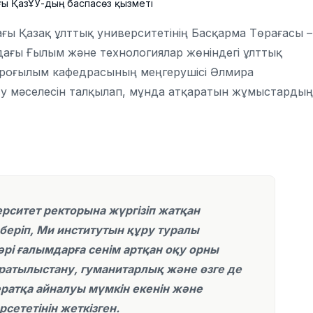
ғы ҚазҰУ-дың баспасөз қызметі
ы Қазақ ұлттық университетінің Басқарма Төрағасы –
дағы Ғылым және технологиялар жөніндегі ұлттық
ейроғылым кафедрасының меңгерушісі Әлмира
 мәселесін талқылап, мұнда атқаратын жұмыстардың
рситет ректорына жүргізіп жатқан
беріп, Ми институтын құру туралы
әрі ғалымдарға сенім артқан оқу орны
атылыстану, гуманитарлық және өзге де
ратқа айналуы мүмкін екенін және
сететінін жеткізген.