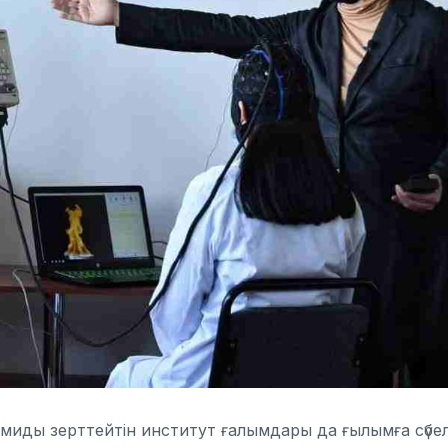
 миды зерттейтін институт ғалымдары да ғылымға сүбел