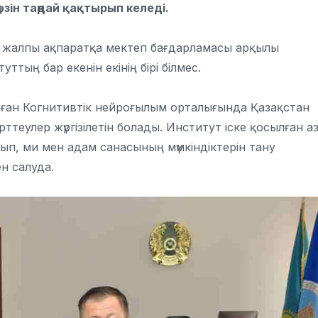
өзін таңдай қақтырып келеді.
лы жалпы ақпаратқа мектеп бағдарламасы арқылы
уттың бар екенін екінің бірі білмес.
ған Когнитивтік нейроғылым орталығында Қазақстан
ттеулер жүргізілетін болады. Институт іске қосылған а
п, ми мен адам санасының мүмкіндіктерін тану
н салуда.