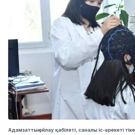
Адамзаттың ойлау қабілеті, саналы іс-әрекеті ті