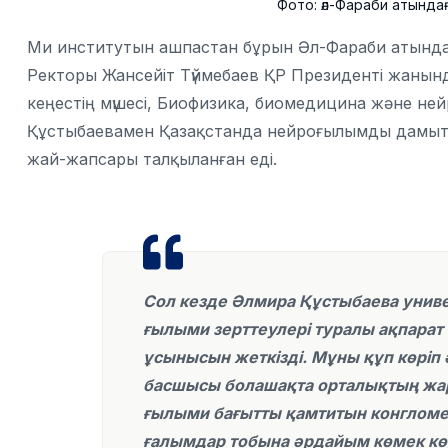
Фото: әл-Фараби атында
Ми институтын ашпастан бұрын Әл-Фараби атындағ
Ректоры Жансейіт Түймебаев ҚР Президенті жанын
кеңестің мүшесі, Биофизика, биомедицина және н
Құстыбаевамен Қазақстанда нейроғылымды дамыту
жай-жапсары талқыланған еді.
Сол кезде Әлмира Құстыбаева униве
ғылыми зерттеулері туралы ақпарат 
ұсынысын жеткізді. Мұны құп көріп 
басшысы болашақта орталықтың жар
ғылыми бағытты қамтитын конгломе
ғалымдар тобына әрдайым көмек көр