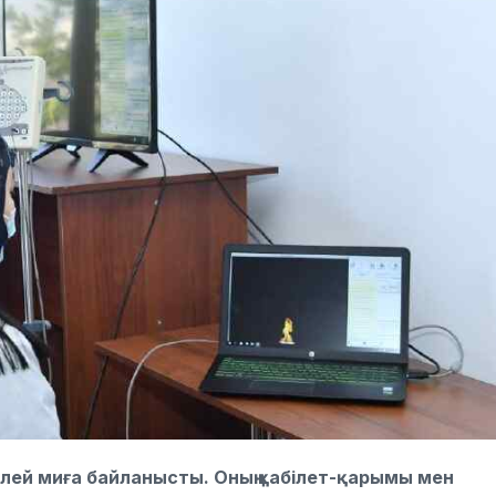
келей миға байланысты. Оның қабілет-қарымы мен