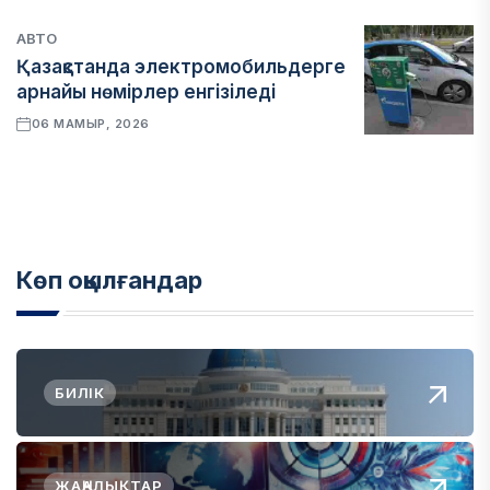
АВТО
Қазақстанда электромобильдерге
арнайы нөмірлер енгізіледі
06 МАМЫР, 2026
Көп оқылғандар
БИЛІК
ЖАҢАЛЫҚТАР