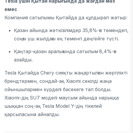
Tesla үшін Қытай нарығында да жағдай мәз
емес
Компания сатылымы Қытайда да құлдырап жатыр:
Қазан айында жеткізілімдер 35,8%-ға төмендеп,
соңғы үш жылдағы ең төменгі деңгейге түсті.
Қаңтар-қазан аралығында сатылым
8,4%-ға
азайды.
Tesla Қытайда Chery сияқты жаңартылған жергілікті
брендтермен, сондай-ақ Xiaomi секілді жаңа
ойыншылармен күрделі бәсекеге тап болды.
Xiaomi-дің
SU7 моделі маусым айында нарыққа
шыққан соң-ақ Tesla Model Y-дің тікелей
қарсыласына айналды.