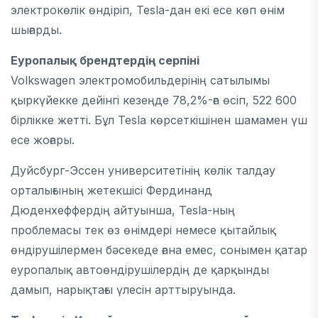
электрокөлік өндіріп, Tesla-дан екі есе көп өнім
шығарды.
Еуропалық брендтердің серпіні
Volkswagen электромобильдерінің сатылымы
қыркүйекке дейінгі кезеңде 78,2%-ға өсіп, 522 600
бірлікке жетті. Бұл Tesla көрсеткішінен шамамен үш
есе жоғары.
Дуйсбург-Эссен университетінің көлік талдау
орталығының жетекшісі Фердинанд
Дюденхеффердің айтуынша, Tesla-ның
проблемасы тек өз өнімдері немесе қытайлық
өндірушілермен бәсекеде ғана емес, сонымен қатар
еуропалық автоөндірушілердің де қарқынды
дамып, нарықтағы үлесін арттыруында.