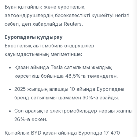
Бұған қытайлық және еуропалық
автоөндірушілердің бәсекелестікті күшейтуі негізгі
себеп, деп хабарлайды Reuters.
Еуропадағы құлдырау
Еуропалық автомобиль өндірушілер
қауымдастығының мәліметінше:
Қазан айында Tesla сатылымы жылдық
көрсеткіш бойынша 48,5%-ға төмендеген.
2025 жылдың алғашқы 10 айында Еуропадағы
бренд сатылымы шамамен 30%-ға азайды.
Сол аралықта электромобильдер нарығы жалпы
26%-ға өскен.
Қытайлық BYD қазан айында Еуропада 17 470