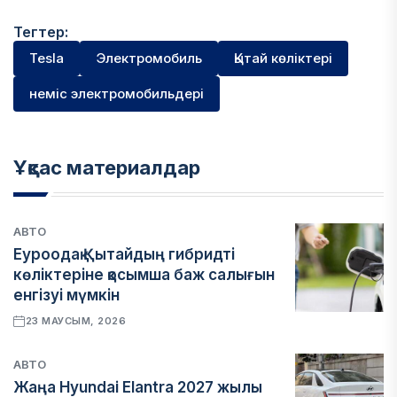
Тегтер:
Tesla
Электромобиль
Қытай көліктері
неміс электромобильдері
Ұқсас материалдар
АВТО
Еуроодақ Қытайдың гибридті
көліктеріне қосымша баж салығын
енгізуі мүмкін
23 МАУСЫМ, 2026
АВТО
Жаңа Hyundai Elantra 2027 жылы