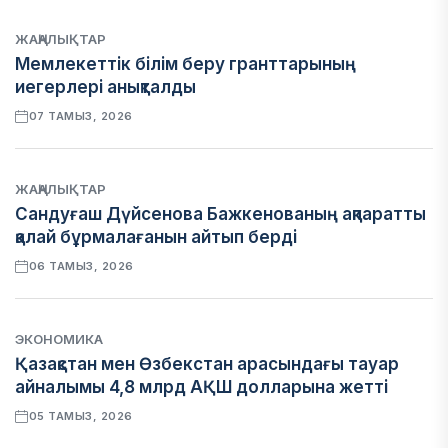
ЖАҢАЛЫҚТАР
Мемлекеттік білім беру гранттарының
иегерлері анықталды
07 ТАМЫЗ, 2026
ЖАҢАЛЫҚТАР
Сандуғаш Дүйсенова Бажкенованың ақпаратты
қалай бұрмалағанын айтып берді
06 ТАМЫЗ, 2026
ЭКОНОМИКА
Қазақстан мен Өзбекстан арасындағы тауар
айналымы 4,8 млрд АҚШ долларына жетті
05 ТАМЫЗ, 2026