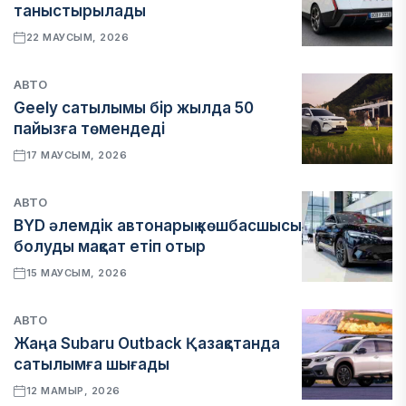
таныстырылады
22 МАУСЫМ, 2026
АВТО
Geely сатылымы бір жылда 50
пайызға төмендеді
17 МАУСЫМ, 2026
АВТО
BYD әлемдік автонарық көшбасшысы
болуды мақсат етіп отыр
15 МАУСЫМ, 2026
АВТО
Жаңа Subaru Outback Қазақстанда
сатылымға шығады
12 МАМЫР, 2026