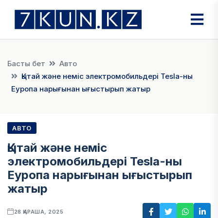
Басты бет
Авто
Қытай және неміс электромобильдері Tesla-ны
Еуропа нарығынан ығыстырып жатыр
АВТО
Қытай және неміс
электромобильдері Tesla-ны
Еуропа нарығынан ығыстырып
жатыр
28 ҚАРАША, 2025