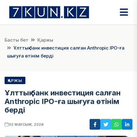
Басты бет
Қаржы
Ұлттық банк инвестиция салған Anthropic IPO-ға
шығуға өтінім берді
ҚАРЖЫ
Ұлттық банк инвестиция салған
Anthropic IPO-ға шығуға өтінім
берді
02 МАУСЫМ, 2026