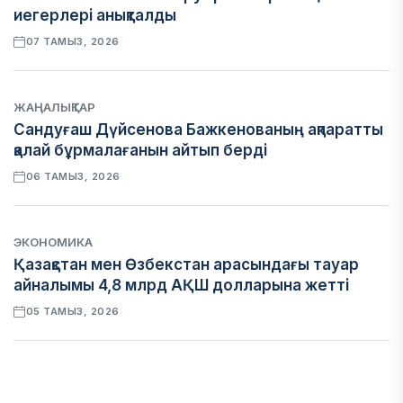
иегерлері анықталды
07 ТАМЫЗ, 2026
ЖАҢАЛЫҚТАР
Сандуғаш Дүйсенова Бажкенованың ақпаратты
қалай бұрмалағанын айтып берді
06 ТАМЫЗ, 2026
ЭКОНОМИКА
Қазақстан мен Өзбекстан арасындағы тауар
айналымы 4,8 млрд АҚШ долларына жетті
05 ТАМЫЗ, 2026
ҚАРЖЫ
Алматы қалалық МКД мүлікті сатудан алынатын