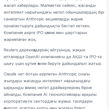
жасап хабарлады.
Мәліметке сәйкес, жасанды
интеллект нарығындағы негізгі ойыншылардың бірі
саналатын Anthropic акцияларды жария
орналастыруға дайындықты бастап кеткен.
Компания әзірге IPO көлемі мен шарттарын
жариялаған жоқ.
Reuters дереккөздерінің айтуынша, жақын
апталарда OpenAI компаниясы да АҚШ-та IPO-ға
шығу үшін құпия өтінім беруге дайындалып жатыр.
Claude чат-ботын әзірлеген Anthropic соңғы
жылдары жасанды интеллект нарығындағы
қарқынды өсімнің негізгі драйверлерінің біріне
айналды. Компания AI технологиялары арқылы
корпоративтік сектордағы жұмыс тәсілдерін
өзгертіп, есептеу қуаты мен жоғары білікті