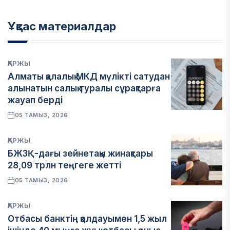
Ұқсас материалдар
ҚАРЖЫ
Алматы қалалық МКД мүлікті сатудан
алынатын салық туралы сұрақтарға
жауап берді
05 ТАМЫЗ, 2026
ҚАРЖЫ
БЖЗҚ-дағы зейнетақы жинақтары
28,09 трлн теңгеге жетті
05 ТАМЫЗ, 2026
ҚАРЖЫ
Отбасы банктің қолдауымен 1,5 жыл