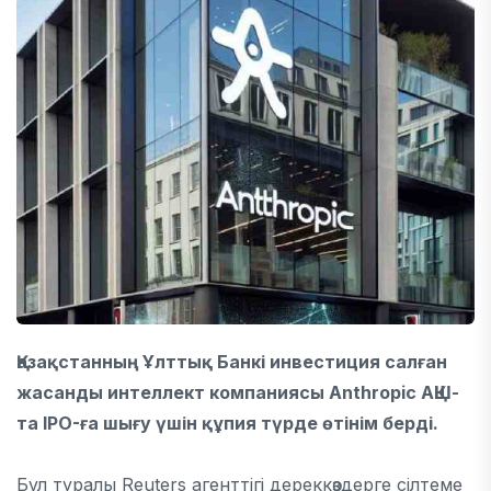
Қазақстанның Ұлттық Банкі инвестиция салған
жасанды интеллект компаниясы Anthropic АҚШ-
та IPO-ға шығу үшін құпия түрде өтінім берді.
Бұл туралы Reuters агенттігі дереккөздерге сілтеме