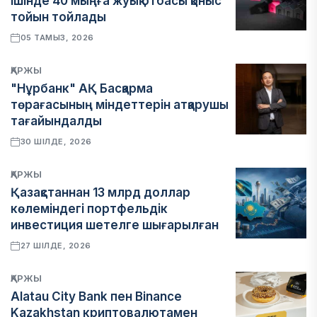
ішінде 40 мыңға жуық отбасы қоныс
тойын тойлады
05 ТАМЫЗ, 2026
ҚАРЖЫ
"Нұрбанк" АҚ Басқарма
төрағасының міндеттерін атқарушы
тағайындалды
30 ШІЛДЕ, 2026
ҚАРЖЫ
Қазақстаннан 13 млрд доллар
көлеміндегі портфельдік
инвестиция шетелге шығарылған
27 ШІЛДЕ, 2026
ҚАРЖЫ
Alatau City Bank пен Binance
Kazakhstan криптовалютамен