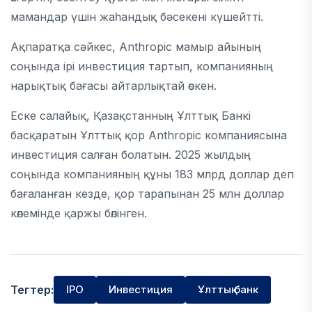
мамандар үшін жаһандық бәсекені күшейтті.
Ақпаратқа сәйкес, Anthropic мамыр айының
соңында ірі инвестиция тартып, компанияның
нарықтық бағасы айтарлықтай өскен.
Еске салайық, Қазақстанның Ұлттық Банкі
басқаратын Ұлттық қор Anthropic компаниясына
инвестиция салған болатын. 2025 жылдың
соңында компанияның құны 183 млрд доллар деп
бағаланған кезде, қор тарапынан 25 млн доллар
көлемінде қаржы бөлінген.
Тегтер:
IPO
Инвестиция
Ұлттық банк